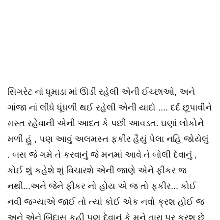
સિગરેટ નાં ધૂમાડા માં ઊડી રહેલી એની ઈચ્છાઓ, અને
ગાંજા નાં લીધે ધૂંધળી થઈ રહેલી એની યાદો .... દર્દ છૂપાવીને
મસ્ત રહેવાની એની આદત કે પછી આવડત. ઘણાં લોકોને
મળી હું , પણ આવું અલમસ્ત ફકીર હૈયું પેલા નહિ જોયેલું
. બસ જે ગમે તે કરવાનું જે મનમાં આવે તે બોલી દેવાનું ,
કોઈ શું કહેશે શું વિચારશે એની જાણે એને ફીકર જ
નથી...અને જેને ફીકર નો હોય એ જ તો ફકીર... કોઈ
નવી જગ્યાએ જાઈ તો ત્યાં કોઈ એક નવો ક્રશ હોઈ જ
અને એને બિંદાસ કહી પણ દેવાનું કે મને તારા પર ક્રશ છે