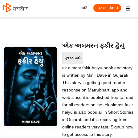
☰
લૉગિન
मराठी
મફત પ્રકાશિત કરો
એક અલમસ્ત ફકીર હૈયું
ગુજરાતી વાર્તા
ek almast fakir haiyu book and story
is written by Minii Dave in Gujarati .
This story is getting good reader
response on Matrubharti app and
web since it is published free to read
for all readers online. ek almast fakir
haiyu is also popular in Short Stories
in Gujarati and it is receiving from
online readers very fast. Signup now
to get access to this story.