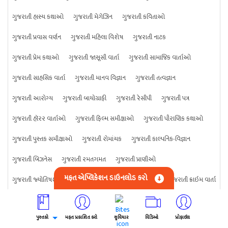
ગુજરાતી હાસ્ય કથાઓ
ગુજરાતી મેગેઝિન
ગુજરાતી કવિતાઓ
ગુજરાતી પ્રવાસ વર્ણન
ગુજરાતી મહિલા વિશેષ
ગુજરાતી નાટક
ગુજરાતી પ્રેમ કથાઓ
ગુજરાતી જાસૂસી વાર્તા
ગુજરાતી સામાજિક વાર્તાઓ
ગુજરાતી સાહસિક વાર્તા
ગુજરાતી માનવ વિજ્ઞાન
ગુજરાતી તત્વજ્ઞાન
ગુજરાતી આરોગ્ય
ગુજરાતી બાયોગ્રાફી
ગુજરાતી રેસીપી
ગુજરાતી પત્ર
ગુજરાતી હૉરર વાર્તાઓ
ગુજરાતી ફિલ્મ સમીક્ષાઓ
ગુજરાતી પૌરાણિક કથાઓ
ગુજરાતી પુસ્તક સમીક્ષાઓ
ગુજરાતી રોમાંચક
ગુજરાતી કાલ્પનિક-વિજ્ઞાન
ગુજરાતી બિઝનેસ
ગુજરાતી રમતગમત
ગુજરાતી પ્રાણીઓ
મફત એપ્લિકેશન ડાઉનલોડ કરો
ગુજરાતી જ્યોતિષશાસ્ત્ર
ગુજરાતી વિજ્ઞાન
ગુજરાતી કંઈપણ
ગુજરાતી ક્રાઇમ વાર્તા
પુસ્તકો
મફત પ્રકાશિત કરો
સુવિચાર
વિડિઓ
પ્રોફાઈલ