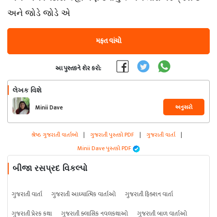
અને જોડે જોડે એ
મફત વાંચો
આ પુસ્તકને શેર કરો:
લેખક વિશે
અનુસરો
Minii Dave
શ્રેષ્ઠ ગુજરાતી વાર્તાઓ
|
ગુજરાતી પુસ્તકો PDF
|
ગુજરાતી વાર્તા
|
Minii Dave પુસ્તકો PDF
બીજા રસપ્રદ વિકલ્પો
ગુજરાતી વાર્તા
ગુજરાતી આધ્યાત્મિક વાર્તાઓ
ગુજરાતી ફિક્શન વાર્તા
ગુજરાતી પ્રેરક કથા
ગુજરાતી ક્લાસિક નવલકથાઓ
ગુજરાતી બાળ વાર્તાઓ