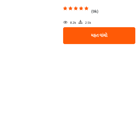
(9k)
8.2k
2.5k
મફત વાંચો