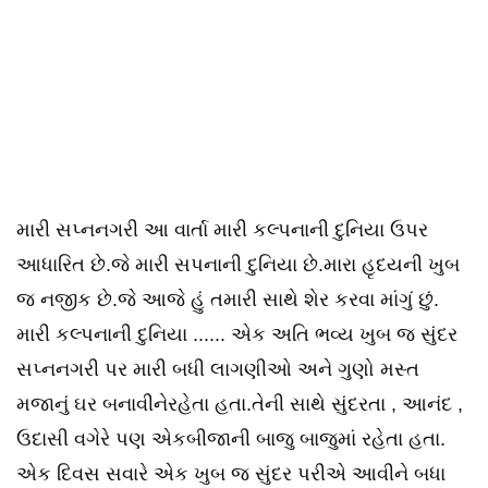
મારી સપ્નનગરી આ વાર્તા મારી કલ્પનાની દુનિયા ઉપર
આધારિત છે.જે મારી સપનાની દુનિયા છે.મારા હૃદયની ખુબ
જ નજીક છે.જે આજે હું તમારી સાથે શેર કરવા માંગું છું.
મારી કલ્પનાની દુનિયા ...... એક અતિ ભવ્ય ખુબ જ સુંદર
સપ્નનગરી પર મારી બધી લાગણીઓ અને ગુણો મસ્ત
મજાનું ઘર બનાવીનેરહેતા હતા.તેની સાથે સુંદરતા , આનંદ ,
ઉદાસી વગેરે પણ એકબીજાની બાજુ બાજુમાં રહેતા હતા.
એક દિવસ સવારે એક ખુબ જ સુંદર પરીએ આવીને બધા