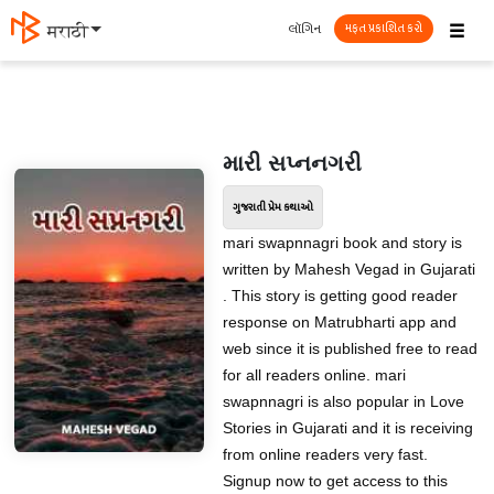
☰
લૉગિન
मराठी
મફત પ્રકાશિત કરો
મારી સપ્નનગરી
ગુજરાતી પ્રેમ કથાઓ
mari swapnnagri book and story is
written by Mahesh Vegad in Gujarati
. This story is getting good reader
response on Matrubharti app and
web since it is published free to read
for all readers online. mari
swapnnagri is also popular in Love
Stories in Gujarati and it is receiving
from online readers very fast.
Signup now to get access to this