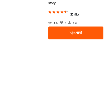
story.
(17.9k)
4.8k
1
1.5k
મફત વાંચો