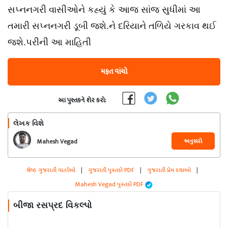
સપ્નનગરી વાસીઓને કહ્યું કે આજ સાંજ સુધીમાં આ
તમારી સપ્નનગરી ડૂબી જશે.ને દરિયાને તળિયે ગરકાવ થઈ
જશે.પરીની આ માહિતી
મફત વાંચો
આ પુસ્તકને શેર કરો:
લેખક વિશે
અનુસરો
Mahesh Vegad
શ્રેષ્ઠ ગુજરાતી વાર્તાઓ
|
ગુજરાતી પુસ્તકો PDF
|
ગુજરાતી પ્રેમ કથાઓ
|
Mahesh Vegad પુસ્તકો PDF
બીજા રસપ્રદ વિકલ્પો