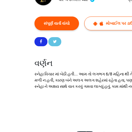
સંપૂર્ણ વાર્તા વાંચો
મોબાઈલ પર ડા
વર્ણન
સ્નેહા વિચાર માં બેઠી હતી... આમ તો લગભગ 6/8 મહિના થી
મળી ન હતી, કારણ બંને અલગ અલગ શહેરમાં રહેતા હતા, પણ
સ્નેહા ને અક્ષય સાથે વાત કરવું ગમવા લાગ્યું હતું, કામ માંથ