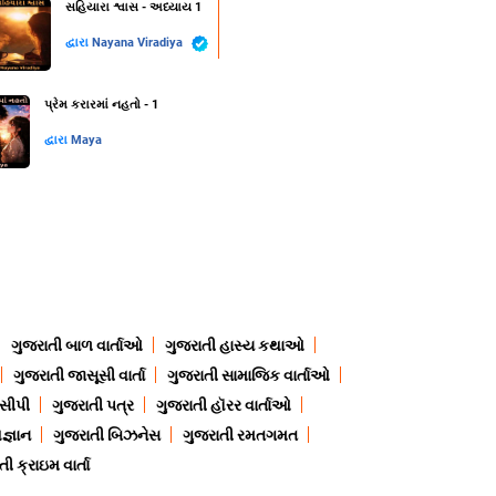
સહિયારા શ્વાસ - અધ્યાય 1
દ્વારા
Nayana Viradiya
પ્રેમ કરારમાં નહતો - 1
દ્વારા
Maya
ગુજરાતી બાળ વાર્તાઓ
ગુજરાતી હાસ્ય કથાઓ
ગુજરાતી જાસૂસી વાર્તા
ગુજરાતી સામાજિક વાર્તાઓ
ેસીપી
ગુજરાતી પત્ર
ગુજરાતી હૉરર વાર્તાઓ
જ્ઞાન
ગુજરાતી બિઝનેસ
ગુજરાતી રમતગમત
ી ક્રાઇમ વાર્તા