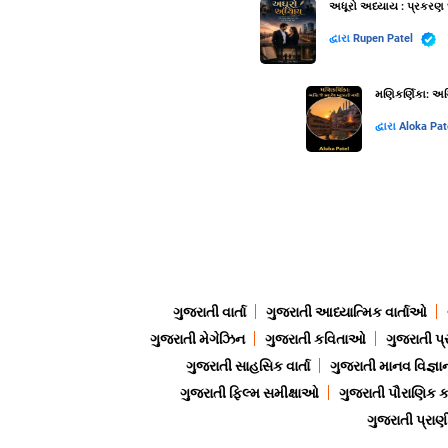
અધૂરો અધ્યાય : પ્રકરણ 
દ્વારા
Rupen Patel
મણિકર્ણિકા: અગ્
દ્વારા
Aloka Pat
ગુજરાતી વાર્તા
ગુજરાતી આધ્યાત્મિક વાર્તાઓ
ગુજરાતી મેગેઝિન
ગુજરાતી કવિતાઓ
ગુજરાતી પ્
ગુજરાતી સાહસિક વાર્તા
ગુજરાતી માનવ વિજ્ઞા
ગુજરાતી ફિલ્મ સમીક્ષાઓ
ગુજરાતી પૌરાણિક
ગુજરાતી પ્ર