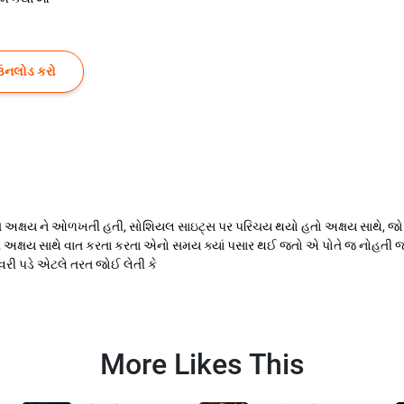
ઉનલોડ કરો
 તે અક્ષય ને ઓળખતી હતી, સોશિયલ સાઇટ્સ પર પરિચય થયો હતો અક્ષય સાથે, જો 
 અક્ષય સાથે વાત કરતા કરતા એનો સમય ક્યાં પસાર થઈ જતો એ પોતે જ નોહતી 
ી નવરી પડે એટલે તરત જોઈ લેતી કે
More Likes This