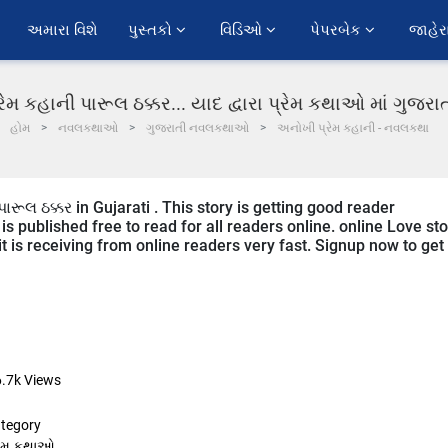
અમારા વિશે
પુસ્તકો 
વિડિઓ 
પેપરબેક 
જાહેર
ેમ કહાની પારૂલ ઠક્કર... યાદ દ્વારા પ્રેમ કથાઓ માં ગુજર
હોમ
નવલકથાઓ
ગુજરાતી નવલકથાઓ
અનોખી પ્રેમ કહાની - નવલકથા
ારૂલ ઠક્કર in Gujarati . This story is getting good reader
s published free to read for all readers online. online Love sto
 it is receiving from online readers very fast. Signup now to get
6.7k
Views
tegory
રેમ કથાઓ