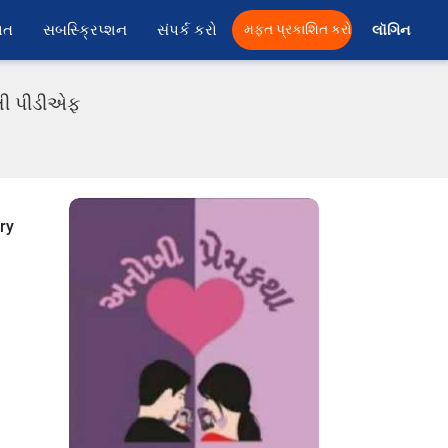
ાત
સબસ્ક્રિપ્શન
સંપર્ક કરો
મફત પ્રકાશિત કરો
લૉગિન 
ાતી પીડીએફ
ry