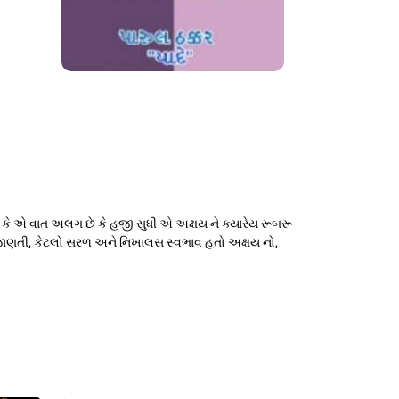
કે એ વાત અલગ છે કે હજી સુધી એ અક્ષય ને ક્યારેય રૂબરૂ
જાણતી, કેટલો સરળ અને નિખાલસ સ્વભાવ હતો અક્ષય નો,