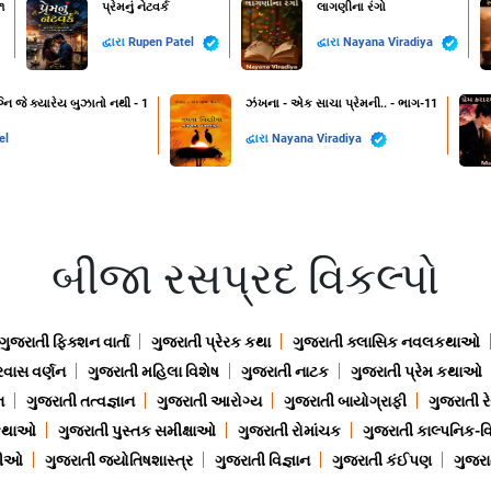
૧
પ્રેમનું નેટવર્ક
લાગણીના રંગો
દ્વારા
Rupen Patel
દ્વારા
Nayana Viradiya
નિ જે ક્યારેય બુઝાતો નથી - 1
ઝંખના - એક સાચા પ્રેમની.. - ભાગ-11
el
દ્વારા
Nayana Viradiya
બીજા રસપ્રદ વિકલ્પો
ગુજરાતી ફિક્શન વાર્તા
ગુજરાતી પ્રેરક કથા
ગુજરાતી ક્લાસિક નવલકથાઓ
રવાસ વર્ણન
ગુજરાતી મહિલા વિશેષ
ગુજરાતી નાટક
ગુજરાતી પ્રેમ કથાઓ
ન
ગુજરાતી તત્વજ્ઞાન
ગુજરાતી આરોગ્ય
ગુજરાતી બાયોગ્રાફી
ગુજરાતી ર
 કથાઓ
ગુજરાતી પુસ્તક સમીક્ષાઓ
ગુજરાતી રોમાંચક
ગુજરાતી કાલ્પનિક-વિ
ાણીઓ
ગુજરાતી જ્યોતિષશાસ્ત્ર
ગુજરાતી વિજ્ઞાન
ગુજરાતી કંઈપણ
ગુજરાત