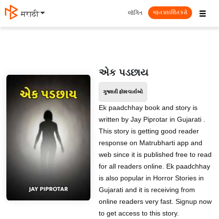
☰
લૉગિન
मराठी
મફત પ્રકાશિત કરો
એક પડછાય
ગુજરાતી હૉરર વાર્તાઓ
Ek paadchhay book and story is
written by Jay Piprotar in Gujarati .
This story is getting good reader
response on Matrubharti app and
web since it is published free to read
for all readers online. Ek paadchhay
is also popular in Horror Stories in
Gujarati and it is receiving from
online readers very fast. Signup now
to get access to this story.