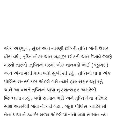
એક અદ્ભુત , સુંદર અને નમણી છોકરી તૃપ્તિ જેની ઉમર
વીસ વર્ષ , તૃપ્તિ નીડર અને બહાદુર છોકરી અને દેખાવે જાણે
ખરતો તારલો .તૃપ્તિનાં ઘરમાં એક નાનકડો ભાઈ ( જીગર )
અને એના મમી પાપા બધાં સુખી થી રહે . તૃપ્તિનાં પાપા એક
પોલિસ ઇન્સ્પેક્ટર એટલે ગમે ત્યારે ટ્રાન્સફર થતું રહે
અને આ વખતે તૃપ્તિનાં પાપા નું ટ્રાન્સફર અમરેલી
જિલ્લામાં થયું , બધો સામાન ભરી અને તૃપ્તિ તેના પરિવાર
સાથે અમરેલી જવા નીકડી ગય . જૂના પોલિસ ક્વાર્ટર માં
તેના પાપા ને ક્વાર્ટર મળ્યું એટલે પોતાનો બધો સામાન ત્યાં