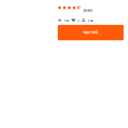
(64k)
7.8k
2
2.9k
મફત વાંચો