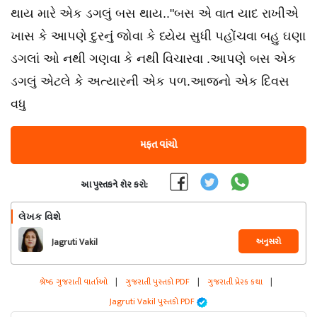
થાય મારે એક ડગલું બસ થાય.."બસ એ વાત યાદ રાખીએ
ખાસ કે આપણે દુરનું જોવા કે ધ્યેય સુધી પહોંચવા બહુ ઘણા
ડગલાં ઓ નથી ગણવા કે નથી વિચારવા .આપણે બસ એક
ડગલું એટલે કે અત્યારની એક પળ.આજનો એક દિવસ
વધુ
મફત વાંચો
આ પુસ્તકને શેર કરો:
લેખક વિશે
અનુસરો
Jagruti Vakil
શ્રેષ્ઠ ગુજરાતી વાર્તાઓ
|
ગુજરાતી પુસ્તકો PDF
|
ગુજરાતી પ્રેરક કથા
|
Jagruti Vakil પુસ્તકો PDF