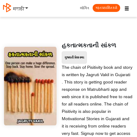
☰
લૉગિન
मराठी
મફત પ્રકાશિત કરો
હકતાત્મકતાની સાંકળ
ગુજરાતી પ્રેરક કથા
The chain of Pisitivity book and story
is written by Jagruti Vakil in Gujarati
. This story is getting good reader
response on Matrubharti app and
web since it is published free to read
for all readers online. The chain of
Pisitivity is also popular in
Motivational Stories in Gujarati and
it is receiving from online readers
very fast. Signup now to get access