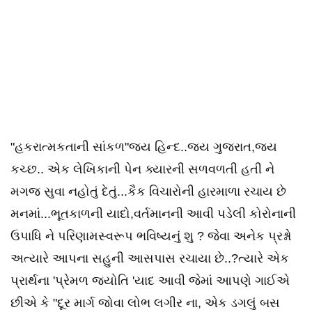
"હકરાત્મકતાની સાંકળ"જય હિન્દ..જય ગુજરાત,જય
કચ્છ.. એક લેખિકાની પેન ક્યારની સળવળતી હતી ને
મગજ સુવા નહોતું દેતું...કૈક વિચારોની હારમાળા રચાય છે
મનમાં...ભૂતકાળની યાદો,વર્તમાનની આવી પડેલી કોરોનાની
ઉપાધિ ને પરિણામસ્વરૂપ ભવિષ્યનું શુ ? જેવા અનેક પ્રશ્નો
અત્યારે આપના સહુની આસપાસ રચાયા છે..?ત્યારે એક
પ્રાર્થના 'પ્રેમળ જ્યોતિ 'યાદ આવી જેમાં આપણે ગાઈએ
છીએ કે "દૂર માર્ગ જોવા લોભ લગીર ના, એક ડગલું બસ