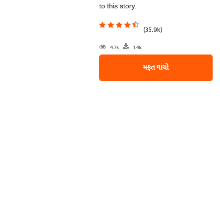
to this story.
(35.9k)
4.7k
1.4k
મફત વાંચો