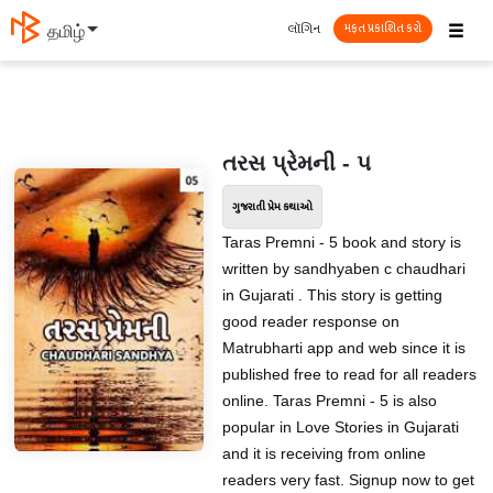
☰
લૉગિન
தமிழ்
મફત પ્રકાશિત કરો
તરસ પ્રેમની - ૫
ગુજરાતી પ્રેમ કથાઓ
Taras Premni - 5 book and story is
written by sandhyaben c chaudhari
in Gujarati . This story is getting
good reader response on
Matrubharti app and web since it is
published free to read for all readers
online. Taras Premni - 5 is also
popular in Love Stories in Gujarati
and it is receiving from online
readers very fast. Signup now to get