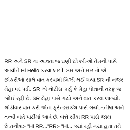
RR અને SR ના આવતા જ ઘણી છોકરીઓ તેમની પાસે
આવીને Hi Hello કરવા લાગી. SR અને RR તો એ
છોકરીઓ સાથે વાત કરવામાં બિઝી થઈ ગયા.SR ની નજર
મેહા પર પડી. SR એ નોટીસ કર્યું કે મેહા પોતાની તરફ જ
જોઈ રહી છે. SR મેહા પાસે ગયો અને વાત કરવા લાગ્યો.
થોડીવાર વાત કરી એના ફ્રેન્ડસર્કલ પાસે ગયો.તનીષા અને
તન્વી બંન્ને પાર્ટીમાં આવે છે. બંન્ને સીધા RR પાસે જાય
છે.તનીષા:- "Hi RR..."RR:- "Hi... ક્યાં રહી ગયા હતા તમે