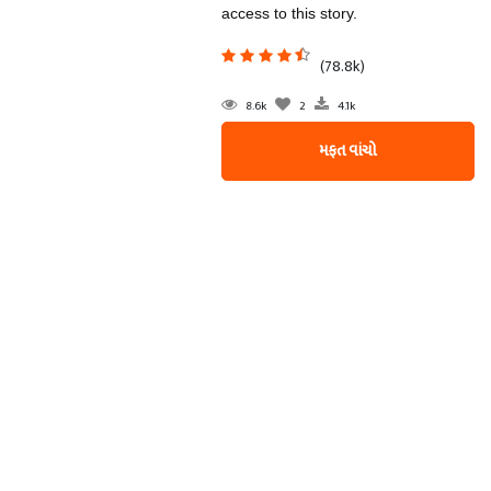
access to this story.
(78.8k)
8.6k
2
4.1k
મફત વાંચો