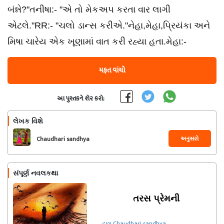
બંન્ને?"તનીષા:- "એ તો મેકઅપ કરતા વાર લાગી
એટલે."RR:- "ચલો ડાન્સ કરીએ‌."નેહા,મેહા,પ્રિયંકા અને
મિષા ચારેય એક ખૂણામાં વાત કરી રહ્યા હતા.મેહા:-
મફત વાંચો
આ પુસ્તકને શેર કરો:
લેખક વિશે
અનુસરો
Chaudhari sandhya
સંપૂર્ણ નવલકથા
તરસ પ્રેમની
દ્વારા Chaudhari sandhya