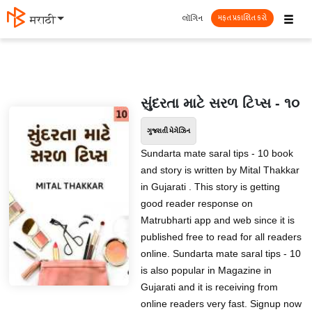
☰
લૉગિન
मराठी
મફત પ્રકાશિત કરો
સુંદરતા માટે સરળ ટિપ્સ - ૧૦
ગુજરાતી મેગેઝિન
Sundarta mate saral tips - 10 book
and story is written by Mital Thakkar
in Gujarati . This story is getting
good reader response on
Matrubharti app and web since it is
published free to read for all readers
online. Sundarta mate saral tips - 10
is also popular in Magazine in
Gujarati and it is receiving from
online readers very fast. Signup now