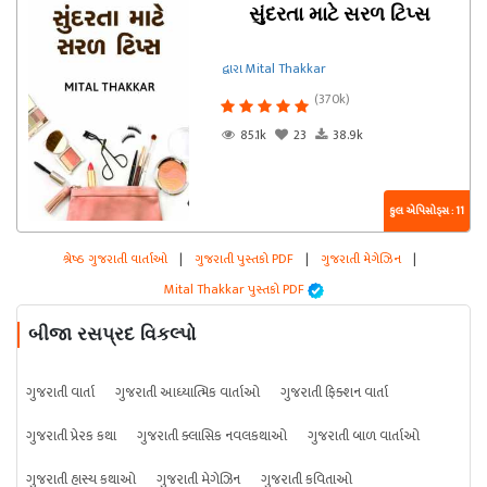
સુંદરતા માટે સરળ ટિપ્સ
દ્વારા Mital Thakkar
(370k)
85.1k
23
38.9k
કુલ એપિસોડ્સ : 11
શ્રેષ્ઠ ગુજરાતી વાર્તાઓ
|
ગુજરાતી પુસ્તકો PDF
|
ગુજરાતી મેગેઝિન
|
Mital Thakkar પુસ્તકો PDF
બીજા રસપ્રદ વિકલ્પો
ગુજરાતી વાર્તા
ગુજરાતી આધ્યાત્મિક વાર્તાઓ
ગુજરાતી ફિક્શન વાર્તા
ગુજરાતી પ્રેરક કથા
ગુજરાતી ક્લાસિક નવલકથાઓ
ગુજરાતી બાળ વાર્તાઓ
ગુજરાતી હાસ્ય કથાઓ
ગુજરાતી મેગેઝિન
ગુજરાતી કવિતાઓ