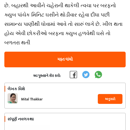
છે. બહારથી આવીને ચહેરાની થાકેલી ત્વચા પર બરફનો
ક્યુબ પાંચેક મિનિટ ઘસીને થોડીવાર રહેવા દીધા પછી
સામાન્ય પાણીથી ધોવામાં આવે તો સારું લાગે છે. ખીલ થતા
હોય એવી છોકરીઓ બરફના ક્યુબ હળવેથી ઘસે તો
બળતરા થતી
મફત વાંચો
આ પુસ્તકને શેર કરો:
લેખક વિશે
અનુસરો
Mital Thakkar
સંપૂર્ણ નવલકથા