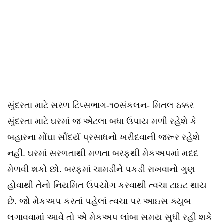
સુંદરતા માટે સરળ ટિપ્સભાગ-૧૦સંકલન- મિતલ ઠક્કર
સુંદરતા માટે ઘરમાં જ એટલા બધા ઉપાય મળી રહેશે કે
બહારના મોંઘા સૌંદર્ય પ્રસાધનો ખરીદવાની જરૂર રહેશે
નહીં. ઘરમાં સરળતાથી મળતા બરફથી મેકઅપમાં મદદ
મેળવી શકો છો. બરફમાં ચામડીને પકડી રાખવાનો ગુણ
હોવાથી તેનો નિયમિત ઉપયોગ કરવાથી ત્વચા ટાઇટ થાય
છે. જો મેકઅપ કરતાં પહેલાં ત્વચા પર આઇસ ક્યુબ
લગાવવામાં આવે તો એ મેકઅપ લાંબા સમય સુધી રહી શકે