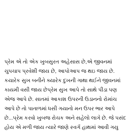
પ્રેમ એ તો એક ખુબસુરત અહેસાસ છે,એ જીવનમાં
ચુપચાપ પ્રવેશી જાય છે, આપોઆપ જ થઇ જાય છે.
કયારેક સુખ બનીને ક્યારેક દુખની ગાથા થઈને જીવનમાં
કાયમી વસી જાય છેપ્રેમ સુખ આપે તો સાથે પીડા પણ
એજ આપે છે. સાતમાં આકાશ ઉપરની ઉડાનનો રોમાંચ
આપે છે તો પાતાળમાં ધસી ગયાનો મન ઉપર ભાર આપે
છે...પ્રેમ કરવો ખુબજ રોચક અને સહેલો લાગે છે. જે પસંદ
હોય એ મળી જાય ત્યારે જાણે સ્વર્ગ હાથમાં આવી ગયુ