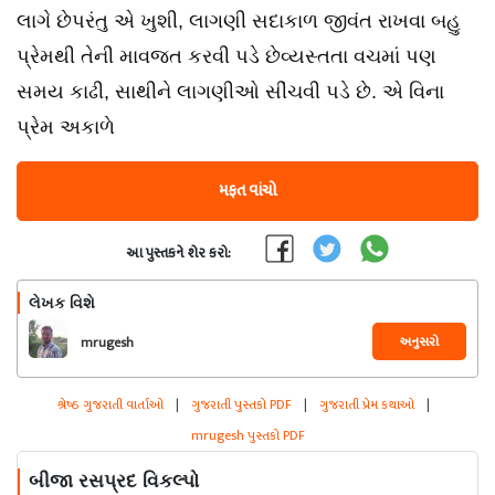
લાગે છેપરંતુ એ ખુશી, લાગણી સદાકાળ જીવંત રાખવા બહુ
પ્રેમથી તેની માવજત કરવી પડે છેવ્યસ્તતા વચમાં પણ
સમય કાઢી, સાથીને લાગણીઓ સીંચવી પડે છે. એ વિના
પ્રેમ અકાળે
મફત વાંચો
આ પુસ્તકને શેર કરો:
લેખક વિશે
અનુસરો
mrugesh
શ્રેષ્ઠ ગુજરાતી વાર્તાઓ
|
ગુજરાતી પુસ્તકો PDF
|
ગુજરાતી પ્રેમ કથાઓ
|
mrugesh પુસ્તકો PDF
બીજા રસપ્રદ વિકલ્પો