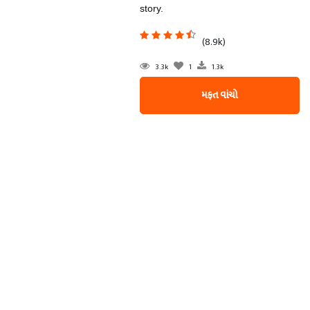
story.
(8.9k)
3.3k
1
1.3k
મફત વાંચો