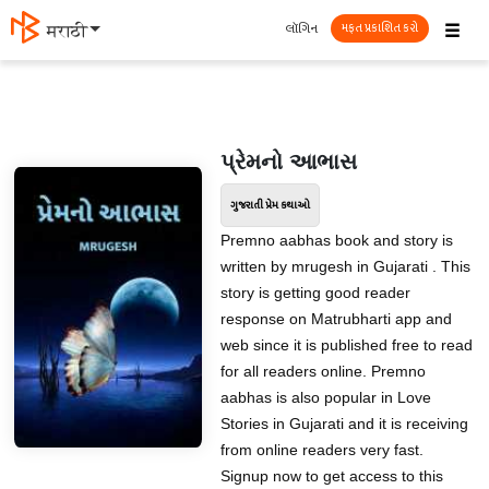
☰
લૉગિન
मराठी
મફત પ્રકાશિત કરો
પ્રેમનો આભાસ
ગુજરાતી પ્રેમ કથાઓ
Premno aabhas book and story is
written by mrugesh in Gujarati . This
story is getting good reader
response on Matrubharti app and
web since it is published free to read
for all readers online. Premno
aabhas is also popular in Love
Stories in Gujarati and it is receiving
from online readers very fast.
Signup now to get access to this