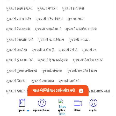
ગુજરાતી હાસ્ય કથાઓ
ગુજરાતી મેગેઝિન
ગુજરાતી કવિતાઓ
ગુજરાતી પ્રવાસ વર્ણન
ગુજરાતી મહિલા વિશેષ
ગુજરાતી નાટક
ગુજરાતી પ્રેમ કથાઓ
ગુજરાતી જાસૂસી વાર્તા
ગુજરાતી સામાજિક વાર્તાઓ
ગુજરાતી સાહસિક વાર્તા
ગુજરાતી માનવ વિજ્ઞાન
ગુજરાતી તત્વજ્ઞાન
ગુજરાતી આરોગ્ય
ગુજરાતી બાયોગ્રાફી
ગુજરાતી રેસીપી
ગુજરાતી પત્ર
ગુજરાતી હૉરર વાર્તાઓ
ગુજરાતી ફિલ્મ સમીક્ષાઓ
ગુજરાતી પૌરાણિક કથાઓ
ગુજરાતી પુસ્તક સમીક્ષાઓ
ગુજરાતી રોમાંચક
ગુજરાતી કાલ્પનિક-વિજ્ઞાન
ગુજરાતી બિઝનેસ
ગુજરાતી રમતગમત
ગુજરાતી પ્રાણીઓ
મફત એપ્લિકેશન ડાઉનલોડ કરો
ગુજરાતી જ્યોતિષશાસ્ત્ર
ગુજરાતી વિજ્ઞાન
ગુજરાતી કંઈપણ
ગુજરાતી ક્રાઇમ વાર્તા
પુસ્તકો
મફત પ્રકાશિત કરો
સુવિચાર
વિડિઓ
પ્રોફાઈલ