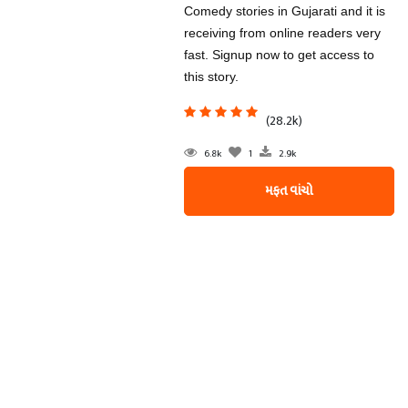
Comedy stories in Gujarati and it is
receiving from online readers very
fast. Signup now to get access to
this story.
(28.2k)
6.8k
1
2.9k
મફત વાંચો