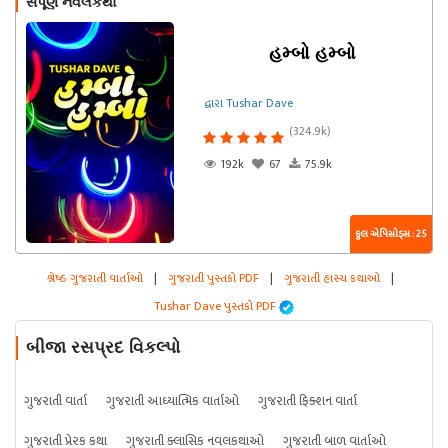
સંપૂર્ણ નવલકથા
હમ્બો હમ્બો
દ્વારા Tushar Dave
(324.9k)
192k
67
75.9k
કુલ એપિસોડ્સ : 25
શ્રેષ્ઠ ગુજરાતી વાર્તાઓ
|
ગુજરાતી પુસ્તકો PDF
|
ગુજરાતી હાસ્ય કથાઓ
|
Tushar Dave પુસ્તકો PDF
બીજા રસપ્રદ વિકલ્પો
ગુજરાતી વાર્તા
ગુજરાતી આધ્યાત્મિક વાર્તાઓ
ગુજરાતી ફિક્શન વાર્તા
ગુજરાતી પ્રેરક કથા
ગુજરાતી ક્લાસિક નવલકથાઓ
ગુજરાતી બાળ વાર્તાઓ