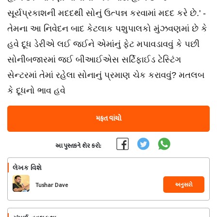
સૂર્યપ્રકાશની મદદથી સોનું ઉત્પન્ન કરવામાં મદદ કરે છે.' -
તેમના આ નિવેદન બાદ કેટલાક પશુપાલકો મુંઝવણમાં છે કે
હવે દૂધ ડેરીએ લઈ જઈને એમાંનું ફેટ મપાવડાવવું કે પછી
સોનીબજારમાં જઈ બીઆઈએસ સર્ટિફાઈડ ટેસ્ટિંગ
સેન્ટરમાં તેમાં રહેલા સોનાનું પ્રમાણ ચેક કરાવવું? મતલબ
કે દૂધનો ભાવ હવે
મફત વાંચો
આ પુસ્તકને શેર કરો:
લેખક વિશે
અનુસરો
Tushar Dave