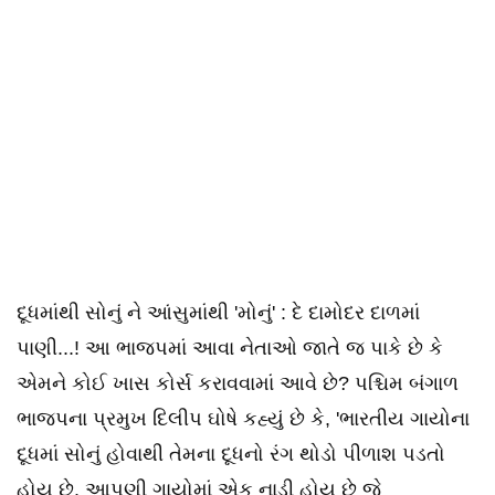
દૂધમાંથી સોનું ને આંસુમાંથી 'મોનું' : દે દામોદર દાળમાં
પાણી...! આ ભાજપમાં આવા નેતાઓ જાતે જ પાકે છે કે
એમને કોઈ ખાસ કોર્સ કરાવવામાં આવે છે? પશ્ચિમ બંગાળ
ભાજપના પ્રમુખ દિલીપ ઘોષે કહ્યું છે કે, 'ભારતીય ગાયોના
દૂધમાં સોનું હોવાથી તેમના દૂધનો રંગ થોડો પીળાશ પડતો
હોય છે. આપણી ગાયોમાં એક નાડી હોય છે જે