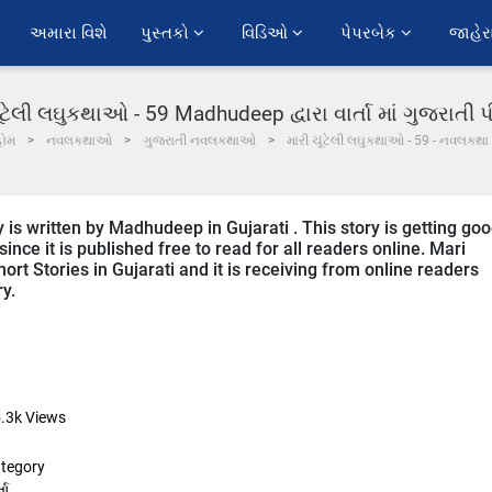
અમારા વિશે
પુસ્તકો 
વિડિઓ 
પેપરબેક 
જાહેર
ૂંટેલી લઘુકથાઓ - 59 Madhudeep દ્વારા વાર્તા માં ગુજરાતી
હોમ
નવલકથાઓ
ગુજરાતી નવલકથાઓ
મારી ચૂંટેલી લઘુકથાઓ - 59 - નવલકથા
is written by Madhudeep in Gujarati . This story is getting go
ce it is published free to read for all readers online. Mari
ort Stories in Gujarati and it is receiving from online readers
ry.
.3k
Views
tegory
તા