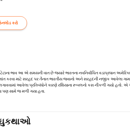
ઉનલોડ કરો
 બટેટાના ભાવ આ એ સમયની વાત છે જ્યારે ભારતના નવનિર્વાચિત વડાપ્રધાન અમેરિકાના
ો શાંત કરવા માટે સરહદ પર તૈનાત ભારતીય જવાનો અને સરહદની નજીક આવેલા ગામડાન
રા લગાવવામાં આવેલા પ્રતિબંધોને કારણે રશિયાના રૂબલનો કસ નીકળી ગયો હતો. 
નેતા પણ સામે જ મળી ગયા હતા.
 લઘુકથાઓ