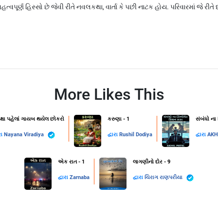
વપૂર્ણ હિસ્સો છે જેવી રીતે નવલકથા, વાર્તા કે પછી નાટક હોય. પરિવારમાં જે રીત
More Likes This
ક્ષા પહેલાં ગાયબ થયેલ છોકરો
કરુણા - 1
સંબંધો ના
રા
Nayana Viradiya
દ્વારા
Rushil Dodiya
દ્વારા
AKH
એક રાત - 1
લાગણીનો દોર - 9
દ્વારા
Zarnaba
દ્વારા
ચિરાગ રાણપરીયા