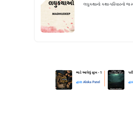
લઘુકથાનો કથા-પરિવારનો જ મહત્
ભાડે આપેલું સુખ - 1
પરી
દ્વારા
Aloka Patel
દ્વા