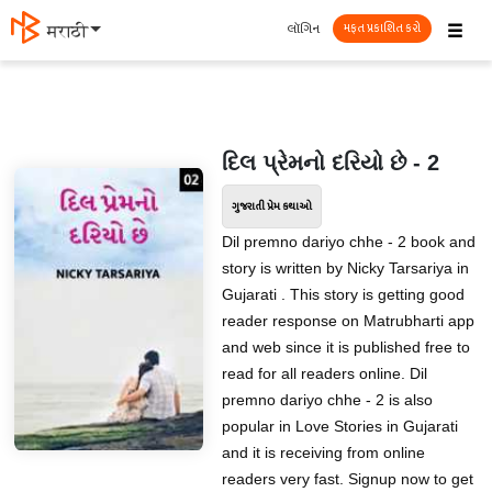
☰
લૉગિન
मराठी
મફત પ્રકાશિત કરો
દિલ પ્રેમનો દરિયો છે - 2
ગુજરાતી પ્રેમ કથાઓ
Dil premno dariyo chhe - 2 book and
story is written by Nicky Tarsariya in
Gujarati . This story is getting good
reader response on Matrubharti app
and web since it is published free to
read for all readers online. Dil
premno dariyo chhe - 2 is also
popular in Love Stories in Gujarati
and it is receiving from online
readers very fast. Signup now to get