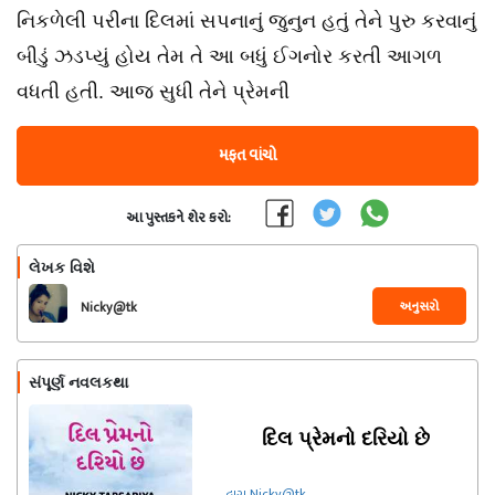
નિકળેલી પરીના દિલમાં સપનાનું જુનુન હતું તેને પુરુ કરવાનું
બીડું ઝડપ્યું હોય તેમ તે આ બધું ઈગનોર કરતી આગળ
વધતી હતી. આજ સુધી તેને પ્રેમની
મફત વાંચો
આ પુસ્તકને શેર કરો:
લેખક વિશે
અનુસરો
Nicky@tk
સંપૂર્ણ નવલકથા
દિલ પ્રેમનો દરિયો છે
દ્વારા Nicky@tk