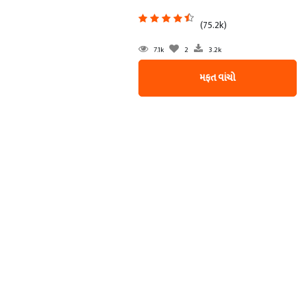
(75.2k)
7.1k
2
3.2k
મફત વાંચો