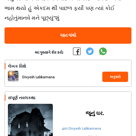
ભાસ થયો હું એકદમ થી પાછળ ફર્યો પણ ત્યાં કોઈ
નહોતુંમાનવે મને પૂછ્યું"શું
મફત વાંચો
આ પુસ્તકને શેર કરો:
લેખક વિશે
અનુસરો
Divyesh Labkamana
સંપૂર્ણ નવલકથા
જૂનું ઘર.
દ્વારા Divyesh Labkamana