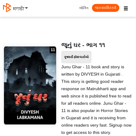
☰
લૉગિન
मराठी
મફત પ્રકાશિત કરો
જૂનું ઘર - ભાગ ૧૧
ગુજરાતી હૉરર વાર્તાઓ
Junu Ghar - 11 book and story is
written by DIVYESH in Gujarati .
This story is getting good reader
response on Matrubharti app and
web since it is published free to read
for all readers online. Junu Ghar -
11 is also popular in Horror Stories
in Gujarati and it is receiving from
online readers very fast. Signup now
to get access to this story.