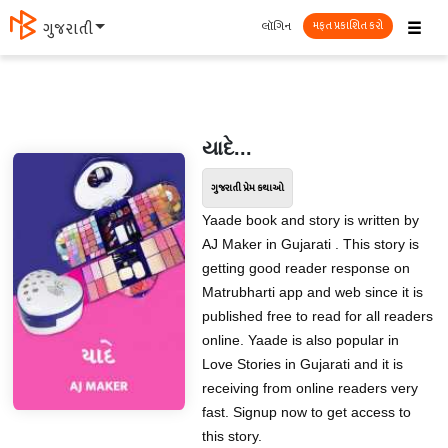
☰
લૉગિન
ગુજરાતી
મફત પ્રકાશિત કરો
યાદે...
ગુજરાતી પ્રેમ કથાઓ
Yaade book and story is written by
AJ Maker in Gujarati . This story is
getting good reader response on
Matrubharti app and web since it is
published free to read for all readers
online. Yaade is also popular in
Love Stories in Gujarati and it is
receiving from online readers very
fast. Signup now to get access to
this story.