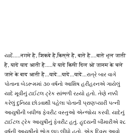
યાદેં.....नगमे है, शिकवे है,किस्से है, बातें है....बातें भूल जाती
है, यादें याद आती है.....ये यादें किसी दिल ओ जानम के चले
जाने के बाद आती है...यादें...यादें...यादें...રાત્રે બાર વાગે
પોતાના બેડરૂમમાં ૩૦ વર્ષનો આશિષ હરીહરનએ ગાયેલું
યાદે મૂવીનું ટાઈટલ ટ્રેક સાંભળી રહ્યો હતો. તેણે નક્કી
કરેલું દુનિયા છોડવાથી પહેલા પોતાની પ્રાણપ્યારી પત્ની
આયુષીની બધીજ ફેવરીટ વસ્તુઓ એન્જોય કરવી. યાદેનું
ટાઈટલ ટ્રેક આયુષીનું ફેવરીટ હતું. હૃદયની બીમારીએ ૨૮
વર્ષની આયુષીનો ભોગ લઇ લીધો હતો. એક દિવસ આવો