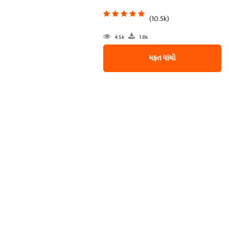
(10.5k)
4.5k
1.8k
મફત વાંચો