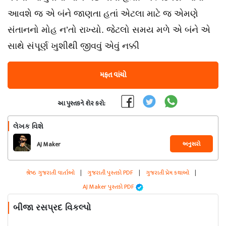
આવશે જ એ બંને જાણતા હતાં એટલા માટે જ એમણે
સંતાનનો મોહ ન’તો રાખ્યો. જેટલો સમય મળે એ બંને એ
સાથે સંપૂર્ણ ખુશીથી જીવવું એવું નક્કી
મફત વાંચો
આ પુસ્તકને શેર કરો:
લેખક વિશે
અનુસરો
AJ Maker
શ્રેષ્ઠ ગુજરાતી વાર્તાઓ
|
ગુજરાતી પુસ્તકો PDF
|
ગુજરાતી પ્રેમ કથાઓ
|
AJ Maker પુસ્તકો PDF
બીજા રસપ્રદ વિકલ્પો