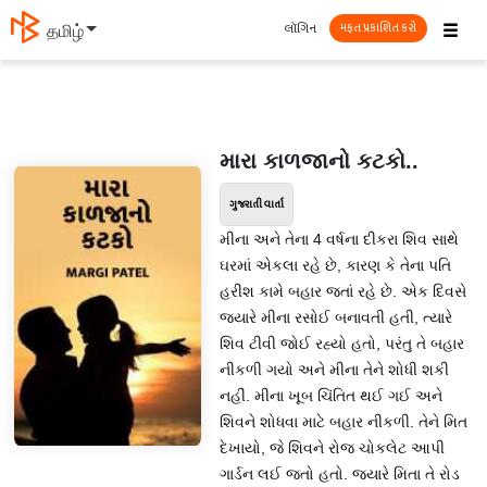
☰
લૉગિન
தமிழ்
મફત પ્રકાશિત કરો
મારા કાળજાનો કટકો..
ગુજરાતી વાર્તા
મીના અને તેના 4 વર્ષના દીકરા શિવ સાથે
ઘરમાં એકલા રહે છે, કારણ કે તેના પતિ
હરીશ કામે બહાર જતાં રહે છે. એક દિવસે
જ્યારે મીના રસોઈ બનાવતી હતી, ત્યારે
શિવ ટીવી જોઈ રહ્યો હતો, પરંતુ તે બહાર
નીકળી ગયો અને મીના તેને શોધી શકી
નહીં. મીના ખૂબ ચિંતિત થઈ ગઈ અને
શિવને શોધવા માટે બહાર નીકળી. તેને મિત
દેખાયો, જે શિવને રોજ ચોકલેટ આપી
ગાર્ડન લઈ જતો હતો. જ્યારે મિતા તે રોડ