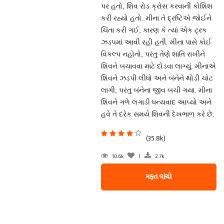
પર હતો, શિવ રોડ ક્રોસ કરવાની કોશિશ
કરી રહ્યો હતો. મીના તે દ્રષ્ટિએ જોઈને
ચિંતા કરી ગઈ, કારણ કે ત્યાં એક ટ્રક
ઝડપમાં આવી રહી હતી. મીના પાસે કોઈ
વિકલ્પ નહોતો, પરંતુ તેણે શાંતિ રાખીને
શિવને બચાવવા માટે દોડવા લાગ્યું. મીનાએ
શિવને ઝડપી લીધો અને બંનેને થોડી ચોટ
લાગી, પરંતુ બંનેના જીવ બચી ગયા. મીના
શિવને ગળે લગાડી ધન્યવાદ આપ્યો અને
હવે તે દરેક સમયે શિવની દેખભાળ કરે છે.
(35.8k)
10.6k
1
2.7k
મફત વાંચો