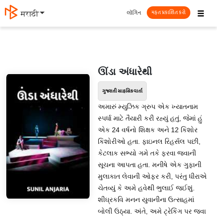
☰
લૉગિન
मराठी
મફત પ્રકાશિત કરો
ઊંડા અંધારેથી
ગુજરાતી સાહસિક વાર્તા
અમારું મ્યુઝિક ગ્રુપ એક ખ્યાતનામ
સ્પર્ધા માટે તૈયારી કરી રહ્યું હતું, જેમાં હું
એક 24 વર્ષનો શિક્ષક અને 12 કિશોર
કિશોરીઓ હતા. ફાઇનલ રિહર્સલ પછી,
કેટલાક સભ્યો ગમે તકે ફરવા જવાની
સૂચના આપતા હતા. મનીષે એક ગુફાની
મુલાકાત લેવાની ઓફર કરી, પરંતુ ધીરાએ
ચેતવ્યું કે અમે હવેથી ભુલાઈ જઈશું.
શીઘ્રકવિ મનન યુવાનીના ઉત્સાહમાં
બોલી ઉઠ્યા. અંતે, અમે ટ્રેકિંગ પર જવા