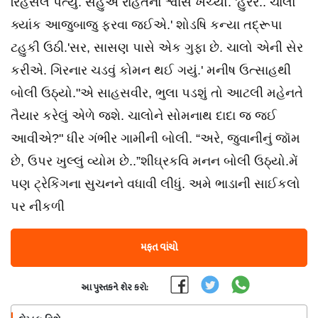
રિહર્સલ પત્યું. સહુએ રાહતનો શ્વાસ ખેંચ્યો. 'હુરર.. ચાલો
ક્યાંક આજુબાજુ ફરવા જઈએ.' શોડષિ કન્યા તદ્રૂપા
ટહુકી ઉઠી.'સર, સાસણ પાસે એક ગુફા છે. ચાલો એની સેર
કરીએ. ગિરનાર ચડવું કોમન થઈ ગયું.' મનીષ ઉત્સાહથી
બોલી ઉઠ્યો."એ સાહસવીર, ભુલા પડશું તો આટલી મહેનતે
તૈયાર કરેલું એળે જશે. ચાલોને સોમનાથ દાદા જ જઈ
આવીએ?" ધીર ગંભીર ગામીની બોલી. “અરે, જુવાનીનું જૉમ
છે, ઉપર ખુલ્લું વ્યોમ છે..”શીઘ્રકવિ મનન બોલી ઉઠ્યો.મેં
પણ ટ્રેકિંગના સુચનને વધાવી લીધું. અમે ભાડાની સાઈકલો
પર નીકળી
મફત વાંચો
આ પુસ્તકને શેર કરો: