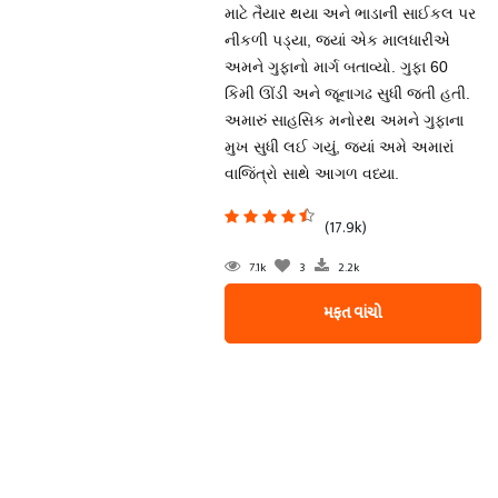
માટે તૈયાર થયા અને ભાડાની સાઈકલ પર
નીકળી પડ્યા, જ્યાં એક માલધારીએ
અમને ગુફાનો માર્ગ બતાવ્યો. ગુફા 60
કિમી ઊંડી અને જૂનાગઢ સુધી જતી હતી.
અમારું સાહસિક મનોરથ અમને ગુફાના
મુખ સુધી લઈ ગયું, જ્યાં અમે અમારાં
વાજિંત્રો સાથે આગળ વધ્યા.
(17.9k)
7.1k
3
2.2k
મફત વાંચો