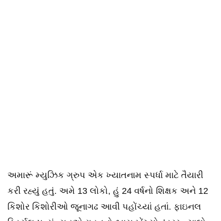
અમારૂં મ્યુઝિક ગ્રુપ એક ખ્યાતનામ સ્પર્ધા માટે તૈયારી
કરી રહ્યું હતું. અમે 13 લોકો, હું 24 વર્ષનો શિક્ષક અને 12
કિશોર કિશોરીઓ જૂનાગઢ આવી પહોંચ્યાં હતાં. ફાઇનલ