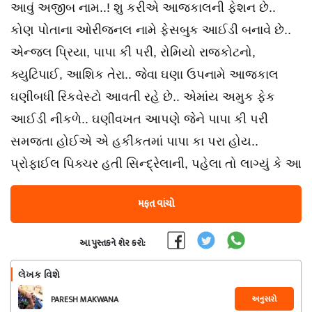
આવું અજીબ નામ..! શુ કરીએ આજકાલની ફેશન છે..
કોણ પોતાના ઓરીજનલ નામે ફેસબુક આઈડી બનાવે છે..
એન્જલ પ્રિયા, પાપા કી પરી, રોમિયો રાજકોટનો,
ક્યુટિપાઈ, આશિક તેરા.. જેવા ઘણા ઉપનામે આજકાલ
ઘણીબધી રિકવેસ્ટો આવતી રહે છે.. એમાંય અમુક ફેક
આઈડી નીકળે.. ઘણીવખત આપણે જેને પાપા કી પરી
સમજતા હોઈએ એ હકીકતમાં પાપા કા પરા હોય..
પ્રોફાઈલ પિક્ચર હતી સિન્દ્રેલાની, પહેલા તો લાગ્યું કે આ
મફત વાંચો
આ પુસ્તકને શેર કરો:
લેખક વિશે
અનુસરો
PARESH MAKWANA