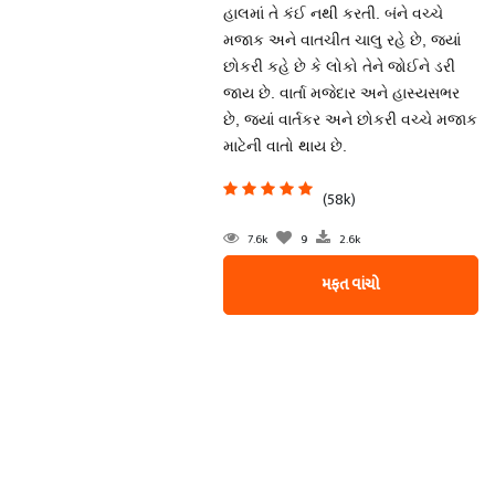
હાલમાં તે કંઈ નથી કરતી. બંને વચ્ચે
મજાક અને વાતચીત ચાલુ રહે છે, જ્યાં
છોકરી કહે છે કે લોકો તેને જોઈને ડરી
જાય છે. વાર્તા મજેદાર અને હાસ્યસભર
છે, જ્યાં વાર્તકર અને છોકરી વચ્ચે મજાક
માટેની વાતો થાય છે.
(58k)
7.6k
9
2.6k
મફત વાંચો