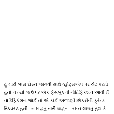
હું મારી ખાસ દોસ્ત જાનવી સાથે વ્હોટ્સએપ પર ચેટ કરતો
હતો ને ત્યાં જ ઉપર એક ફેસબુકની નોટિફિકેશન આવી મેં
નોટિફિકેશન જોઈ તો એ કોઈ અજાણી છોકરીની ફ્રેન્ડ
રિકવેસ્ટ હતી.. નામ હતું તારી ચાહત.. તમને લાગતું હશે કે