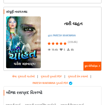
સંપૂર્ણ નવલકથા
તારી ચાહત
દ્વારા PARESH MAKWANA
(206.8k)
19.4k
5
8k
કુલ એપિસોડ્સ : 3
શ્રેષ્ઠ ગુજરાતી વાર્તાઓ
|
ગુજરાતી પુસ્તકો PDF
|
ગુજરાતી પ્રેમ કથાઓ
|
PARESH MAKWANA પુસ્તકો PDF
બીજા રસપ્રદ વિકલ્પો