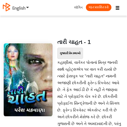
☰
લૉગિન
English
મફત પ્રકાશિત કરો
તારી ચાહત - 1
ગુજરાતી પ્રેમ કથાઓ
કહાણીમાં, વાર્તકર પોતાનાં મિત્ર જનવી
સાથે વ્હોટ્સએપ પર વાત કરી રહ્યો છે
ત્યારે ફેસબુક પર "તારી ચાહત" નામની
અજાણી છોકરીની ફ્રેન્ડ રિકવેસ્ટ આવે
છે. તે ફેક આઈડી છે કે નહીં તે જાણવા
માટે તે પ્રોફાઈલ ચેક કરે છે. છોકરીની
પ્રોફાઈલ સિન્દ્રેલાની છે અને તે સિંગલ
છે. ફ્રેન્ડ રિકવેસ્ટ એકસેપ્ટ કરી લે છે
અને છોકરીને મેસેજ કરે છે. છોકરી
ગુજરાતી છે અને તે અમદાવાદની છે, પરંતુ