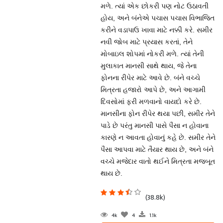
મળે. ત્યાં એક છોકરી પણ નોટ ઉઠાવતી
હોય, અને બંનેએ પચાસ પચાસ વિભાજિત
કરીને વડાપાઉ ખાવા માટે નક્કી કરે. સમીર
નવી જોબ માટે પ્રયાસ કરતાં, તેને
મોબાઇલ શોપમાં નોકરી મળે. ત્યાં તેની
મુલાકાત માનસી સાથે થાય, જે તેના
ફોનના રીપેર માટે આવે છે. બંને વચ્ચે
મિત્રતા હજારો આપે છે, અને આગામી
દિવસોમાં ફરી મળવાનો વાયદો કરે છે.
માનસીના ફોન રીપેર થયા પછી, સમીર તેને
પાડે છે પરંતુ માનસી પાસે પૈસા ન હોવાના
કારણે ન આવતા હોવાનું કહે છે. સમીર તેને
પૈસા આપવા માટે તૈયાર થાય છે, અને બંને
વચ્ચે મજેદાર વાતો થઈને મિત્રતા મજબૂત
થાય છે.
(38.8k)
4k
4
1.1k