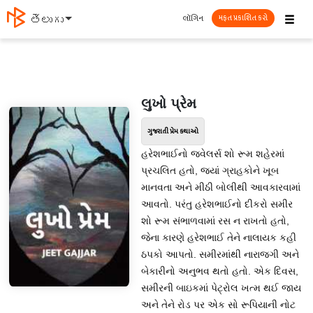
☰
લૉગિન
తెలుగు
મફત પ્રકાશિત કરો
લુખો પ્રેમ
ગુજરાતી પ્રેમ કથાઓ
હરેશભાઈનો જવેલર્સ શો રૂમ શહેરમાં
પ્રચલિત હતો, જ્યાં ગ્રાહકોને ખૂબ
માનવતા અને મીઠી બોલીથી આવકારવામાં
આવતો. પરંતુ હરેશભાઈનો દીકરો સમીર
શો રૂમ સંભાળવામાં રસ ન રાખતો હતો,
જેના કારણે હરેશભાઈ તેને નાલાયક કહી
ઠપકો આપતો. સમીરમાંથી નારાજગી અને
બેકારીનો અનુભવ થતો હતો. એક દિવસ,
સમીરની બાઇકમાં પેટ્રોલ ખત્મ થઈ જાય
અને તેને રોડ પર એક સો રૂપિયાની નોટ