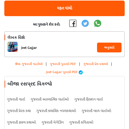
મફત વાંચો
આ પુસ્તકને શેર કરો:
લેખક વિશે
અનુસરો
Jeet Gajjar
શ્રેષ્ઠ ગુજરાતી વાર્તાઓ
|
ગુજરાતી પુસ્તકો PDF
|
ગુજરાતી પ્રેમ કથાઓ
|
Jeet Gajjar પુસ્તકો PDF
બીજા રસપ્રદ વિકલ્પો
ગુજરાતી વાર્તા
ગુજરાતી આધ્યાત્મિક વાર્તાઓ
ગુજરાતી ફિક્શન વાર્તા
ગુજરાતી પ્રેરક કથા
ગુજરાતી ક્લાસિક નવલકથાઓ
ગુજરાતી બાળ વાર્તાઓ
ગુજરાતી હાસ્ય કથાઓ
ગુજરાતી મેગેઝિન
ગુજરાતી કવિતાઓ