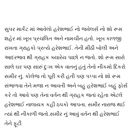
સુપર માર્કેટ માં આવેલો હરેશભાઈ નો જવેલર્સ નો શો રૂમ
શહેર માં ખૂબ પ્રચલિત અને નામચીન હતો. ખૂબ કાળજી
રાખતા ગ્રાહકો પ્રત્યે હરેશભાઈ. તેની મીઠી બોલી અને
આદરભાવ થી ગ્રાહક ક્યારેય પાછો ન જતો. શો રૂમ સારો
સાલે ઘર પણ સારું દુઃખ એક વાતનું હતું તેનો નીકમો દિકરો
સમીર નું. કોલેજ તો પૂરી કરી હતી પણ પપ્પા નો શો રૂમ
સંભાળવા તેને મજા ન આવતી અને બહુ હરેશભાઈ બહું ફોર્સ
કરે તો આવે પણ તેના વર્તન થી ગ્રાહક જતાં રહેતા એટલે
હરેશભાઈ નાલાયક કહી ઠપકો આપતા. સમીર નારાજ થઈ
ત્યાં થી નીકાળી જતો.સમીર નું આવું વર્તન થી હરેશભાઈ
તેને ફૂટી