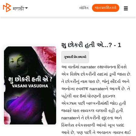
☰
લૉગિન
मराठी
મફત પ્રકાશિત કરો
શુ છોકરી હતી એ...? - 1
ગુજરાતી પ્રેમ કથાઓ
આ વાર્તામાં narrater રક્ષાબંધનના દિવસે
એક વિશેષ છોકરીની યાદમાં ડૂબી જાય છે.
તે છોકરીનું નામ ધારા છે, જેનું સૌંદર્ય અને
અનોખા સ્વभाव narraterને આકર્ષે છે. તે
પહેલી વાર 8માં ધોરણની ફાઇનલ
એક્ઝામ પછી બાલ્કનીમાંથી જોઇ હતી
જ્યારે ધારા સાયકલ ચલાવી રહી હતી.
narraterને તે છોકરીની સુંદરતા અને
રિમલેસ સ્પેકસવાળી આંખો ખૂબ પસંદ
આવે છે, પણ પછી તે અચાનક ગાયબ થઈ