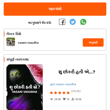
મફત વાંચો
આ પુસ્તકને શેર કરો:
લેખક વિશે
અનુસરો
vasani vasudha
સંપૂર્ણ નવલકથા
શુ છોકરી હતી એ...?
દ્વારા vasani vasudha
(146.9k)
24.5k
15
10.3k