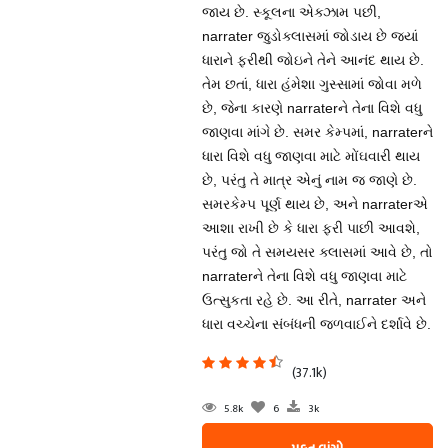
જાય છે. સ્કૂલના એક્ઝામ પછી,
narrater જુડોક્લાસમાં જોડાય છે જ્યાં
ધારાને ફરીથી જોઇને તેને આનંદ થાય છે.
તેમ છતાં, ધારા હંમેશા ગુસ્સામાં જોવા મળે
છે, જેના કારણે narraterને તેના વિશે વધુ
જાણવા માંગે છે. સમર કેમ્પમાં, narraterને
ધારા વિશે વધુ જાણવા માટે મોંઘવારી થાય
છે, પરંતુ તે માત્ર એનું નામ જ જાણે છે.
સમરકેમ્પ પૂર્ણ થાય છે, અને narraterએ
આશા રાખી છે કે ધારા ફરી પાછી આવશે,
પરંતુ જો તે સમયસર ક્લાસમાં આવે છે, તો
narraterને તેના વિશે વધુ જાણવા માટે
ઉત્સુકતા રહે છે. આ રીતે, narrater અને
ધારા વચ્ચેના સંબંધની જળવાઈને દર્શાવે છે.
(37.1k)
5.8k
6
3k