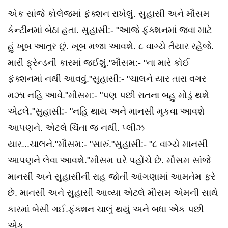
એક સાંજે કોલેજમાં ફંક્શન રાખેલું. સુહાસી અને મૌસમ
કેન્ટીનમાં બેઠા હતા. સુહાસી:- "આજે ફંક્શનમાં જવા માટે
હું ખૂબ આતુર છું. ખૂબ મજા આવશે. ૮ વાગ્યે તૈયાર રહેજે.
મારી ફ્રેન્ડની કારમાં જઈશું."મૌસમ:- "ના મારે કોઈ
ફંક્શનમાં નથી આવવું."સુહાસી:- "ચાલને યાર તારા વગર
મઝા નહિ આવે."મૌસમ:- "પણ પછી રાતના બહુ મોડું થશે
એટલે."સુહાસી:- "નહિ થાય અને માનસી મૂકવા આવશે
આપણને. એટલે ચિંતા જ નથી. પ્લીઝ
યાર...ચાલને."મૌસમ:- "સારું."સુહાસી:- "૮ વાગ્યે માનસી
આપણને લેવા આવશે."મૌસમ ઘરે પહોંચે છે. મૌસમ સાંજે
માનસી અને સુહાસીની રાહ જોતી આંગણામાં આમતેમ ફરે
છે. માનસી અને સુહાસી આવ્યા એટલે મૌસમ એમની સાથે
કારમાં બેસી ગઈ.ફંક્શન ચાલું થયું અને બધા એક પછી
એક