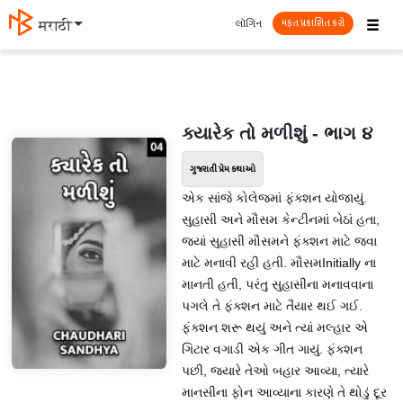
☰
લૉગિન
मराठी
મફત પ્રકાશિત કરો
ક્યારેક તો મળીશું - ભાગ ૪
ગુજરાતી પ્રેમ કથાઓ
એક સાંજે કોલેજમાં ફંક્શન યોજાયું.
સુહાસી અને મૌસમ કેન્ટીનમાં બેઠાં હતા,
જ્યાં સુહાસી મૌસમને ફંક્શન માટે જવા
માટે મનાવી રહી હતી. મૌસમInitially ના
માનતી હતી, પરંતુ સુહાસીના મનાવવાના
પગલે તે ફંક્શન માટે તૈયાર થઈ ગઈ.
ફંક્શન શરૂ થયું અને ત્યાં મલ્હાર એ
ગિટાર વગાડી એક ગીત ગાયું. ફંક્શન
પછી, જ્યારે તેઓ બહાર આવ્યા, ત્યારે
માનસીના ફોન આવ્યાના કારણે તે થોડું દૂર