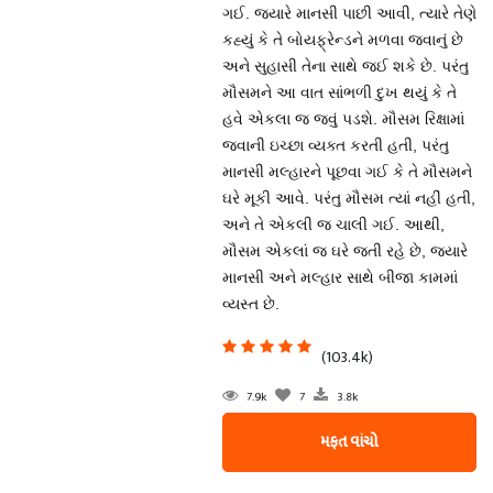
ગઈ. જ્યારે માનસી પાછી આવી, ત્યારે તેણે
કહ્યું કે તે બોયફ્રેન્ડને મળવા જવાનું છે
અને સુહાસી તેના સાથે જઈ શકે છે. પરંતુ
મૌસમને આ વાત સાંભળી દુખ થયું કે તે
હવે એકલા જ જવું પડશે. મૌસમ રિક્ષામાં
જવાની ઇચ્છા વ્યક્ત કરતી હતી, પરંતુ
માનસી મલ્હારને પૂછવા ગઈ કે તે મૌસમને
ઘરે મૂકી આવે. પરંતુ મૌસમ ત્યાં નહીં હતી,
અને તે એકલી જ ચાલી ગઈ. આથી,
મૌસમ એકલાં જ ઘરે જતી રહે છે, જ્યારે
માનસી અને મલ્હાર સાથે બીજા કામમાં
વ્યસ્ત છે.
(103.4k)
7.9k
7
3.8k
મફત વાંચો