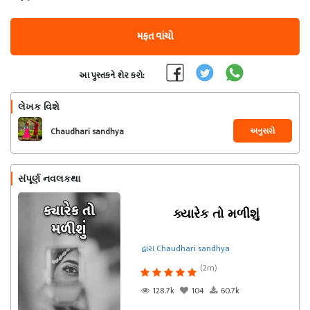
મફત વાંચો
આ પુસ્તકને શેર કરો:
લેખક વિશે
અનુસરો
Chaudhari sandhya
સંપૂર્ણ નવલકથા
ક્યારેક તો મળીશું
દ્વારા Chaudhari sandhya
(2m)
128.7k
104
60.7k