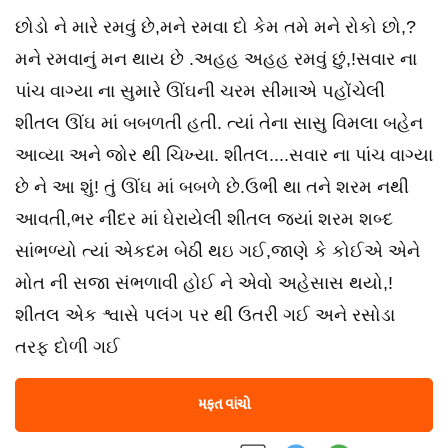
છોડો ને મારે રમવું છે,મને રમવા દો કેમ તમે મને રોકો છો,?
મને રમવાનું મન થાય છે .અહહ અહહ રમવું છું,!સવાર ના
પાંચ વાગ્યા ના સુમારે ઊંઘની ચરમ સીમાએ પહોંચેલી
શીતલ ઊંઘ માં બબળતી હતી. ત્યાં તેના સાસુ વિમલા બહેન
આવ્યા અને જોર થી ચિખ્યા. શીતલ....સવાર ના પાંચ વાગ્યા
છે ને આ શું! તું ઊંઘ માં બબળે છે.ઉભી થા તને શરમ નથી
આવતી,ભર નીંદર માં ઘેરાયેલી શીતલ જ્યાં શરમ શબ્દ
સાંભળ્યો ત્યાં એકદમ બેઠી થઇ ગઈ,જાણે કે કોઈએ એને
મોત ની સજા સંભળાવી હોઈ ને એવો અહેસાસ થયો,!
શીતલ એક શ્વાસે પલંગ પર થી ઉતરી ગઈ અને રસોડા
તરફ દોળી ગઈ
મફત વાંચો