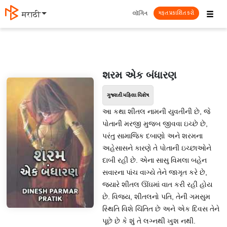
☰
લૉગિન
मराठी
મફત પ્રકાશિત કરો
શરમ એક બંધારણ
ગુજરાતી મહિલા વિશેષ
આ કથા શીતલ નામની યુવતીની છે, જે
પોતાની મરજી મુજબ જીવવા ઇચ્છે છે,
પરંતુ સામાજિક દબાણો અને શરમના
અહેસાસને કારણે તે પોતાની ઇચ્છાઓને
દાબી રહી છે. એના સાસુ વિમલા બહેન
સવારના પાંચ વાગ્યે તેને જાગૃત કરે છે,
જ્યારે શીતલ ઊંઘમાં વાત કરી રહી હોય
છે. વિજય, શીતલનો પતિ, તેની ગમસુમ
સ્થિતિ વિશે ચિંતિત છે અને એક દિવસ તેને
પૂછે છે કે શું તે લગ્નથી ખુશ નથી.