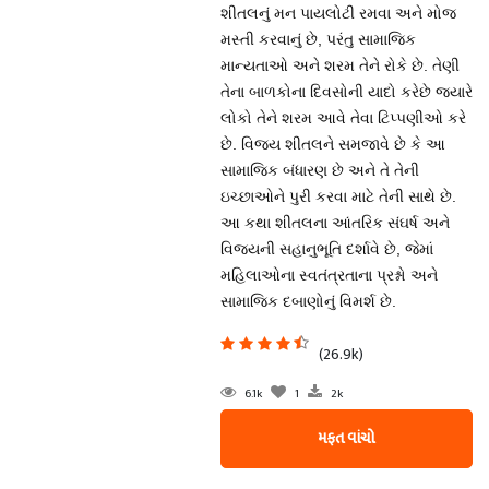
શીતલનું મન પાયલોટી રમવા અને મોજ
મસ્તી કરવાનું છે, પરંતુ સામાજિક
માન્યતાઓ અને શરમ તેને રોકે છે. તેણી
તેના બાળકોના દિવસોની યાદો કરેછે જ્યારે
લોકો તેને શરમ આવે તેવા ટિપ્પણીઓ કરે
છે. વિજય શીતલને સમજાવે છે કે આ
સામાજિક બંધારણ છે અને તે તેની
ઇચ્છાઓને પુરી કરવા માટે તેની સાથે છે.
આ કથા શીતલના આંતરિક સંઘર્ષ અને
વિજયની સહાનુભૂતિ દર્શાવે છે, જેમાં
મહિલાઓના સ્વતંત્રતાના પ્રશ્નો અને
સામાજિક દબાણોનું વિમર્શ છે.
(26.9k)
6.1k
1
2k
મફત વાંચો