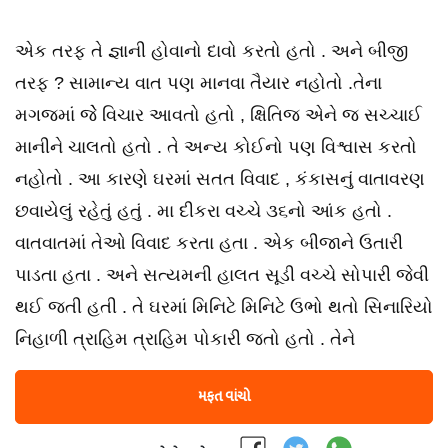
એક તરફ તે જ્ઞાની હોવાનો દાવો કરતો હતો . અને બીજી
તરફ ? સામાન્ય વાત પણ માનવા તૈયાર નહોતો .તેના
મગજમાં જેે વિચાર આવતો હતો , ક્ષિતિજ એને જ સચ્ચાઈ
માનીને ચાલતો હતો . તે અન્ય કોઈનો પણ વિશ્વાસ કરતો
નહોતો . આ કારણે ઘરમાં સતત વિવાદ , કંકાસનું વાતાવરણ
છવાયેલું રહેતું હતું . મા દીકરા વચ્ચે ૩૬નો આંક હતો .
વાતવાતમાં તેઓ વિવાદ કરતા હતા . એક બીજાને ઉતારી
પાડતા હતા . અને સત્યમની હાલત સૂડી વચ્ચે સોપારી જેવી
થઈ જતી હતી . તે ઘરમાં મિનિટે મિનિટે ઉભો થતો સિનારિયો
નિહાળી ત્રાહિમ ત્રાહિમ પોકારી જતો હતો . તેને
મફત વાંચો