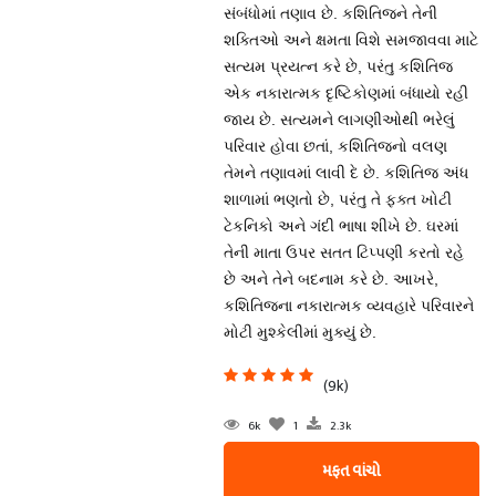
સંબંધોમાં તણાવ છે. કશિતિજને તેની
શક્તિઓ અને ક્ષમતા વિશે સમજાવવા માટે
સત્યમ પ્રયત્ન કરે છે, પરંતુ કશિતિજ
એક નકારાત્મક દૃષ્ટિકોણમાં બંધાયો રહી
જાય છે. સત્યમને લાગણીઓથી ભરેલું
પરિવાર હોવા છતાં, કશિતિજનો વલણ
તેમને તણાવમાં લાવી દે છે. કશિતિજ અંધ
શાળામાં ભણતો છે, પરંતુ તે ફક્ત ખોટી
ટેકનિકો અને ગંદી ભાષા શીખે છે. ઘરમાં
તેની માતા ઉપર સતત ટિપ્પણી કરતો રહે
છે અને તેને બદનામ કરે છે. આખરે,
કશિતિજના નકારાત્મક વ્યવહારે પરિવારને
મોટી મુશ્કેલીમાં મુક્યું છે.
(9k)
6k
1
2.3k
મફત વાંચો