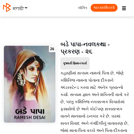
☰
લૉગિન
मराठी
મફત પ્રકાશિત કરો
બડે પાપા-નવલકથા -
પ્રકરણ - ૨૬
ગુજરાતી ફિક્શન વાર્તા
કહાણીમાં સત્યમ નામનો પિતા છે, જેણે
કશિતિજ નામના પોતાના દીકરાને
અંડરસ્ટેન્ડ કરવા માટે અનેક પ્રયત્નો
કર્યા. સત્યમ જ્ઞાન અને શક્તિની વાતો કરે
છે, પરંતુ કશિતિજ નકારાત્મક વિચારોમાં
ફસાયેલો છે અને કોઈપણ સકારાત્મક
વાતને માનવાનો ઇનકાર કરે છે. ઘરમાં
સતત વિવાદ અને તંગદિલીનું વાતાવરણ છે,
જેમાં માતા-પિતા વચ્ચે અને પિતા-દીકરાના