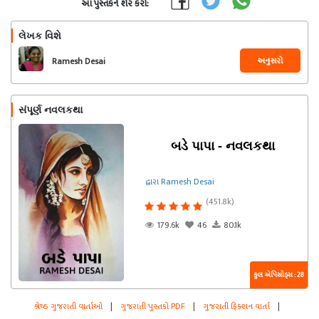
આ પુસ્તકને શેર કરો:
લેખક વિશે
અનુસરો
Ramesh Desai
સંપૂર્ણ નવલકથા
બડે પાપા - નવલકથા
દ્વારા Ramesh Desai
(451.8k)
179.6k
46
80.1k
કુલ એપિસોડ્સ : 28
શ્રેષ્ઠ ગુજરાતી વાર્તાઓ
|
ગુજરાતી પુસ્તકો PDF
|
ગુજરાતી ફિક્શન વાર્તા
|