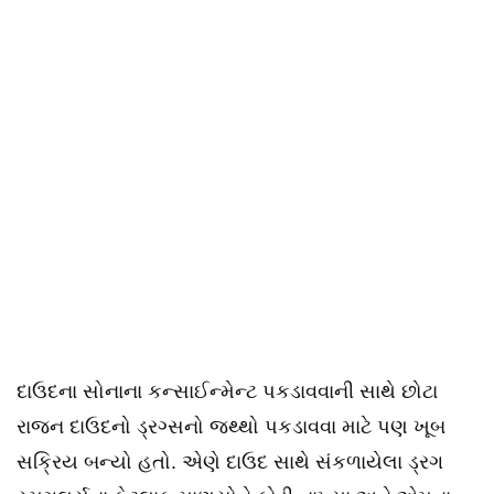
દાઉદના સોનાના કન્સાઈન્મેન્ટ પકડાવવાની સાથે છોટા
રાજન દાઉદનો ડ્રગ્સનો જથ્થો પકડાવવા માટે પણ ખૂબ
સક્રિય બન્યો હતો. એણે દાઉદ સાથે સંકળાયેલા ડ્રગ