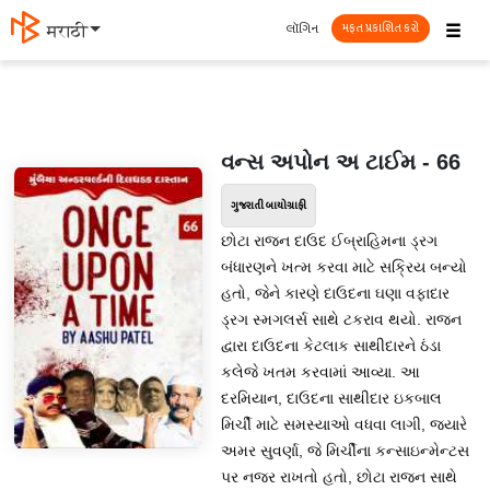
☰
લૉગિન
मराठी
મફત પ્રકાશિત કરો
વન્સ અપોન અ ટાઈમ - 66
ગુજરાતી બાયોગ્રાફી
છોટા રાજન દાઉદ ઈબ્રાહિમના ડ્રગ
બંધારણને ખત્મ કરવા માટે સક્રિય બન્યો
હતો, જેને કારણે દાઉદના ઘણા વફાદાર
ડ્રગ સ્મગલર્સ સાથે ટકરાવ થયો. રાજન
દ્વારા દાઉદના કેટલાક સાથીદારને ઠંડા
કલેજે ખતમ કરવામાં આવ્યા. આ
દરમિયાન, દાઉદના સાથીદાર ઇકબાલ
મિર્ચી માટે સમસ્યાઓ વધવા લાગી, જ્યારે
અમર સુવર્ણા, જે મિર્ચીના કન્સાઇન્મેન્ટસ
પર નજર રાખતો હતો, છોટા રાજન સાથે