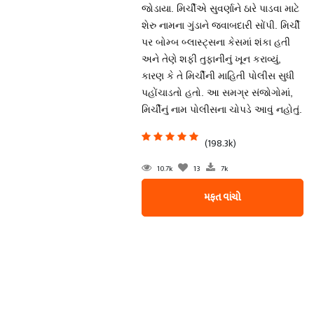
જોડાયા. મિર્ચીએ સુવર્ણાને ઠારે પાડવા માટે
શેરુ નામના ગુંડાને જવાબદારી સોંપી. મિર્ચી
પર બોમ્બ બ્લાસ્ટ્સના કેસમાં શંકા હતી
અને તેણે શફી તુફાનીનું ખૂન કરાવ્યું,
કારણ કે તે મિર્ચીની માહિતી પોલીસ સુધી
પહોંચાડતો હતો. આ સમગ્ર સંજોગોમાં,
મિર્ચીનું નામ પોલીસના ચોપડે આવું નહોતું.
(198.3k)
10.7k
13
7k
મફત વાંચો