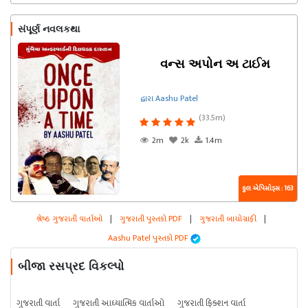
સંપૂર્ણ નવલકથા
વન્સ અપોન અ ટાઈમ
દ્વારા Aashu Patel
(33.5m)
2m
2k
1.4m
કુલ એપિસોડ્સ : 163
શ્રેષ્ઠ ગુજરાતી વાર્તાઓ
|
ગુજરાતી પુસ્તકો PDF
|
ગુજરાતી બાયોગ્રાફી
|
Aashu Patel પુસ્તકો PDF
બીજા રસપ્રદ વિકલ્પો
ગુજરાતી વાર્તા
ગુજરાતી આધ્યાત્મિક વાર્તાઓ
ગુજરાતી ફિક્શન વાર્તા