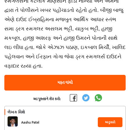
સ્મગલર્સના કેટલાક માણસોને ફોડી નાખ્યા અને એમના
દ્વારા તે પોલીસને ખબર પહોંચાડતો રહેતો હતો. બીજી બાજુ
એણે દાઉદ ઈબ્રાહિમના મજબુત આર્થિક આધાર સ્તંભ
સમા ડ્રગ સ્મગલર અસલમ ભટ્ટી, યાકુબ ભટ્ટી, હાજી
મકબૂલ, હાજી અશરફ અને હાજી ઉમરને પોતાની સાથે
લઇ લીધા હતા. જોકે એઝાઝ પઠાણ, ઇકબાલ મિર્ચી, ખાલિદ
પહેલવાન અને ઈરફાન ગોગા જેવા ડ્રગ સ્મગલર્સ દાઉદને
વફાદાર રહ્યા હતા.
મફત વાંચો
આ પુસ્તકને શેર કરો:
લેખક વિશે
અનુસરો
Aashu Patel