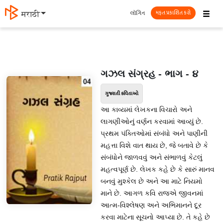
☰
લૉગિન
मराठी
મફત પ્રકાશિત કરો
ગઝલ સંગ્રહ - ભાગ - ૪
ગુજરાતી કવિતાઓ
આ કાવ્યમાં લેખકના વિચારો અને
લાગણીઓનું વર્ણન કરવામાં આવ્યું છે.
પ્રથમ પંક્તિઓમાં સંબંધો અને પાણીની
મહત્તા વિશે વાત થાય છે, જે બતાવે છે કે
સંબંધોને જાળવવું અને સંભાળવું કેટલું
મહત્વપૂર્ણ છે. લેખક કહે છે કે સારું માનવ
બનવું મુશ્કેલ છે અને આ માટે નિયમો
માને છે. આગળ કવિ રાજએ જીવનમાં
આત્મ-વિશ્લેષણ અને અભિમાનને દૂર
કરવા માટેના સૂચનો આપ્યા છે. તે કહે છે