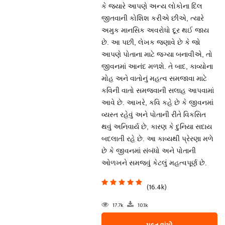
કે જ્યારે આપણે અન્ય લોકોના દિલ
જીતવાની કોશિશ કરીએ છીએ, ત્યારે
અમુક માનસિક અવરોધો દૂર થઈ જાય
છે. આ પછી, લેખક જણાવે છે કે જો
આપણે પોતાના માટે જગ્યા બનાવીએ, તો
જીવનમાં આનંદ મળશે. તે બાદ, કાવ્યોના
મોહ અને વાતોનું મહત્વ સમજાવા માટે
કવિની વાતો સમજવાની સલાહ આપવામાં
આવે છે. આખરે, કવિ કહે છે કે જીવનમાં
વ્યસ્ત રહેવું અને પોતાની રીતે વિકસિત
થવું અનિવાર્ય છે, કારણ કે દુનિયા સદાય
બદલાતી રહે છે. આ કાવ્યથી પ્રેરણા મળે
છે કે જીવનમાં સંબંધો અને પોતાની
ઓળખને સમજવું કેટલું મહત્વપૂર્ણ છે.
(16.4k)
17.7k
10.1k