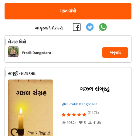
મફત વાંચો
આ પુસ્તકને શેર કરો:
લેખક વિશે
અનુસરો
Pratik Dangodara
સંપૂર્ણ નવલકથા
ગઝલ સંગ્રહ
દ્વારા Pratik Dangodara
(114.7k)
106.2k
5
41.8k