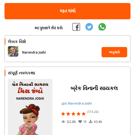
મફત વાંચો
આ પુસ્તકને શેર કરો:
લેખક વિશે
અનુસરો
Narendra Joshi
સંપૂર્ણ નવલકથા
બ્રેક વિનાની સાયકલ
દ્વારા Narendra Joshi
(174.2k)
122.8k
13
43.4k