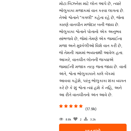
મોટા બિઝનેસ માટે લોન આપે છે, ત્યારે
ભોલુકાકા મજાકમાં વાત કરવા લાગતા છે.
તેઓ શ્વેતાને "ગગલી" કહેતા રહે છે, જેના
કારણે વાતચીત મજેદાર બની જાય છે.
ભોલુકાકા શ્વેતાને પોતાનો એક અનુભવ
સાંભળાવે છે, જેમાં તેમણે એક જમાઈના
મજા અને મુશ્કેલીઓ વિશે વાત કરી છે,
જે તેમની ગામમાં ભવ્યતાથી આવેલ હતા.
આખરે, વાતચીત લોનની જગ્યાએ
જમાઈની મજાક તરફ જતા જાય છે. વાર્તા
અંતે, શ્વેતા ભોલુકાકાને કાલે બેંકમાં
આવવા કહેશે, પરંતુ ભોલુકાકા શંકા વ્યક્ત
કરે છે કે શું શ્વેતા ત્યાં હશે કે નહિ, અને
આ રીતે વાતચીતનો અંત આવે છે.
(17.9k)
8.8k
2
3.2k