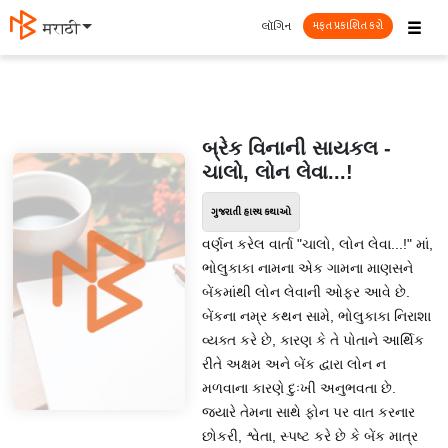
☰
લૉગિન
मराठी
મફત પ્રકાશિત કરો
બ્રેક વિનાની સાયકલ -
ચાલો, લોન લેવા...!
ગુજરાતી હાસ્ય કથાઓ
વર્ણન કરેલ વાર્તા "ચાલો, લોન લેવા...!" માં,
ભોલુકાકા નામના એક ગામના માણસને
બેંકમાંથી લોન લેવાની ઓફર આવે છે.
બેંકના નમ્ર કથન સામે, ભોલુકાકા નિરાશા
વ્યક્ત કરે છે, કારણ કે તે પોતાને આર્થિક
રીતે અક્ષમ અને બેંક દ્વારા લોન ન
મળવાના કારણે દુઃખી અનુભવતા છે.
જ્યારે તેમના સાથે ફોન પર વાત કરનાર
છોકરી, શ્વેતા, સ્પષ્ટ કરે છે કે બેંક માત્ર