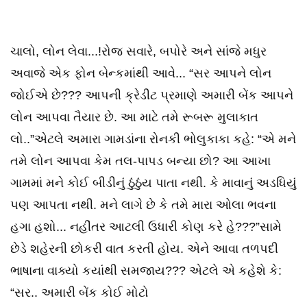
ચાલો, લોન લેવા...!રોજ સવારે, બપોરે અને સાંજે મધુર
અવાજે એક ફોન બેન્કમાંથી આવે... “સર આપને લોન
જોઈએ છે??? આપની ક્રેડીટ પ્રમાણે અમારી બેંક આપને
લોન આપવા તૈયાર છે. આ માટે તમે રૂબરૂ મુલાકાત
લો..”એટલે અમારા ગામડાંના રોનકી ભોલુકાકા કહે: “એ મને
તમે લોન આપવા કેમ તલ-પાપડ બન્યા છો? આ આખા
ગામમાં મને કોઈ બીડીનું ઠુંઠુંય પાતા નથી. કે માવાનું અડધિયું
પણ આપતા નથી. મને લાગે છે કે તમે મારા ઓલા ભવના
હગા હશો... નહીંતર આટલી ઉધારી કોણ કરે હે???”સામે
છેડે શહેરની છોકરી વાત કરતી હોય. એને આવા તળપદી
ભાષાના વાક્યો કયાંથી સમજાય??? એટલે એ કહેશે કે:
“સર.. અમારી બેંક કોઈ મોટો