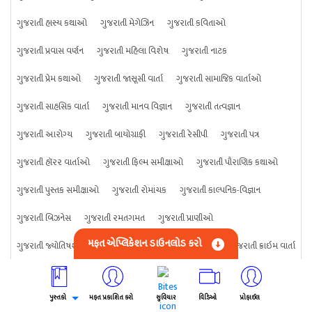
ગુજરાતી હાસ્ય કથાઓ
ગુજરાતી મેગેઝિન
ગુજરાતી કવિતાઓ
ગુજરાતી પ્રવાસ વર્ણન
ગુજરાતી મહિલા વિશેષ
ગુજરાતી નાટક
ગુજરાતી પ્રેમ કથાઓ
ગુજરાતી જાસૂસી વાર્તા
ગુજરાતી સામાજિક વાર્તાઓ
ગુજરાતી સાહસિક વાર્તા
ગુજરાતી માનવ વિજ્ઞાન
ગુજરાતી તત્વજ્ઞાન
ગુજરાતી આરોગ્ય
ગુજરાતી બાયોગ્રાફી
ગુજરાતી રેસીપી
ગુજરાતી પત્ર
ગુજરાતી હૉરર વાર્તાઓ
ગુજરાતી ફિલ્મ સમીક્ષાઓ
ગુજરાતી પૌરાણિક કથાઓ
ગુજરાતી પુસ્તક સમીક્ષાઓ
ગુજરાતી રોમાંચક
ગુજરાતી કાલ્પનિક-વિજ્ઞાન
ગુજરાતી બિઝનેસ
ગુજરાતી રમતગમત
ગુજરાતી પ્રાણીઓ
મફત એપ્લિકેશન ડાઉનલોડ કરો
ગુજરાતી જ્યોતિષશાસ્ત્ર
ગુજરાતી વિજ્ઞાન
ગુજરાતી કંઈપણ
ગુજરાતી ક્રાઇમ વાર્તા
પુસ્તકો
મફત પ્રકાશિત કરો
સુવિચાર
વિડિઓ
પ્રોફાઈલ