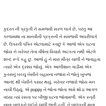
કુદરત ની પ્રકુતી ને સમજવી સરળ લાગે છે, પરંતુ આ
કાળામાથા ના માનવીની પ્રક્રુતી ને સમજવી અઘરીલાગે
છે. ઉપરની પંક્તિ એટલામાટે કવછું કે આજે એક ઘટના
જોય ને ખરેખર તેના વીષેના વિચારો અટકતા નથી એટલે
શબ્દ રૂપે કહુ છુ. આજે હું ને મારા મીત્ર ચાલી ને જતાહતા
ત્યારે એક દ્રશ્ય જોયું. એક આલીશાન ગાડીમાં એક
કુતરાનું બચ્ચુ બેસીને બહારના નજારા ને જોતું ખુબજ
આનંદ થી બેસીને પસાર થયું. ખરેખર નજારો જોય મન
નાચી ઉઠ્યું. એ puppy ને જોતા જોતા અમે થોડા આગળ
વધ્યા ત્યાં રસતા પર બીજી ઘટના જોવામળી. એક સ્ત્રી
નાના બાળકને લઈને ચાલી જતી હતી, તે બાળકની માતા