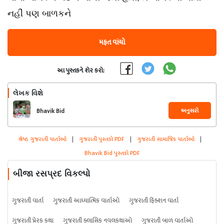
નહીં પણ બાળકને
મફત વાંચો
આ પુસ્તકને શેર કરો:
લેખક વિશે
અનુસરો
Bhavik Bid
શ્રેષ્ઠ ગુજરાતી વાર્તાઓ
|
ગુજરાતી પુસ્તકો PDF
|
ગુજરાતી સામાજિક વાર્તાઓ
|
Bhavik Bid પુસ્તકો PDF
બીજા રસપ્રદ વિકલ્પો
ગુજરાતી વાર્તા
ગુજરાતી આધ્યાત્મિક વાર્તાઓ
ગુજરાતી ફિક્શન વાર્તા
ગુજરાતી પ્રેરક કથા
ગુજરાતી ક્લાસિક નવલકથાઓ
ગુજરાતી બાળ વાર્તાઓ