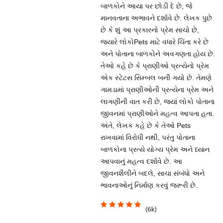
બાળકોને આયા પર છોડી દે છે, જે
માનવતાના અભાવને દર્શાવે છે. લેખક પુછે
છે કે શું આ પ્રકારનો પ્રેમ સાચો છે,
જ્યારે લોકોPets માટે વધારે ચિંતા કરે છે
અને પોતાના બાળકોને અવગણતા હોય છે.
તેઓ કહે છે કે પ્રાણીઓ પ્રત્યેનો પ્રેમ
એક સ્ટેટસ સિમ્બલ બની ગયો છે. તેમણે
ગામડામાં પ્રાણીઓની પ્રત્યેના પ્રેમ અને
લાગણીની વાત કરી છે, જ્યાં લોકો પોતાના
જીવનમાં પ્રાણીઓને મહત્વ આપતા હતા.
અંતે, લેખક કહે છે કે તેઓ Pets
રાખવામાં વિરોધી નથી, પરંતુ પોતાના
બાળકોના પ્રત્યે યોગ્ય પ્રેમ અને ધ્યાન
આપવાનું મહત્વ દર્શાવે છે. આ
જીવનશૈલીને બદલે, સાચા સંબંધો અને
ભાવનાઓનું નિર્માણ કરવું જરૂરી છે.
(6k)