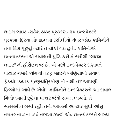
લાઇમ લાઇટ -રાકેશ ઠક્કર પ્રકરણ- ૨૫ ઇન્સ્પેક્ટરે
પ્રકાશચંદ્રના મોબાઇલમાં રસીલીનો નંબર જોઇ કામિનીને
તેના વિશે પૂછ્યું ત્યારે તે ચોંકી ગઇ હતી. કામિનીએ
ઇન્સ્પેક્ટરના એ સવાલની પુષ્ટિ કરી કે રસીલી "લાઇમ
લાઇટ" ની હીરોઇન જ છે. એ પછી ઇન્સ્પેક્ટર રાણાવતે
ધારદાર નજરે કામિની તરફ જોઇને અણિયાળો સવાલ
ફેંક્યો:"ક્યાંક પ્રણયત્રિકોણ તો નથી ને? આપણી
ફિલ્મોમાં આવે છે એવો!" કામિનીને ઇન્સ્પેક્ટરનો આ સવાલ
ગિલોલમાંથી છૂટેલા પત્થર જેવો સખત લાગ્યો. તે
સમસમીને બેસી રહી. તેની આંખમાં અત્યાર સુધી આંસુ
તગતગતા હતા. હવે તણખા ઝરશે એવું ઇન્સ્પેક્ટરને લાગ્યું.