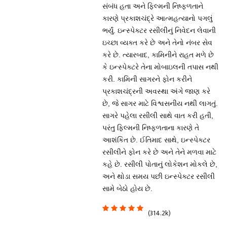
સંબંધ હતા અને ફિલ્મની નિષ્ફળતાને
કારણે પ્રકાશચંદ્રે આત્મહત્યાનો પગલું
ભર્યું. ઇન્સ્પેક્ટર રસીલીનું નિવેદન લેવાની
ઇચ્છા વ્યક્ત કરે છે અને તેનો નંબર સેવ
કરે છે. ત્યારબાદ, કામિનીને રાહત મળે છે
કે ઇન્સ્પેક્ટરે તેના મોબાઇલની તપાસ નથી
કરી. કામિની સાગરને ફોન કરીને
પ્રકાશચંદ્રની અવસ્થા અંગે જાણ કરે
છે, જે સાગર માટે વિશ્વસનીય નથી લાગતું.
સાગરે પહેલા રસીલી સાથે વાત કરી હતી,
પરંતુ ફિલ્મની નિષ્ફળતાના કારણે તે
આશંકિત છે. ઈતિમાદ સાથે, ઇન્સ્પેક્ટર
રસીલીને ફોન કરે છે અને તેને મળવા માટે
કહે છે. રસીલી પોતાનું લોકેશન મોકલે છે,
અને થોડા સમય પછી ઇન્સ્પેક્ટર રસીલી
સામે બેઠો હોય છે.
(314.2k)