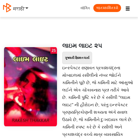
☰
લૉગિન
मराठी
મફત પ્રકાશિત કરો
લાઇમ લાઇટ ૨૫
ગુજરાતી ફિક્શન વાર્તા
ઇન્સ્પેક્ટર રાણાવત પ્રકાશચંદ્રના
મોબાઇલમાં રસીલીનો નંબર જોઈને
કામિનીને પૂછે છે, જે કામિની માટે આંસુઓ
લઈને એક ચોંકાવનારા પ્રશ્ન તરીકે આવે
છે. કામિની પુષ્ટિ કરે છે કે રસીલી "લાઇમ
લાઇટ" ની હીરોઇન છે, પરંતુ ઇન્સ્પેક્ટર
પ્રણયત્રિકોણની શક્યતા અંગે સવાલ
ઉઠાવે છે, જે કામિનીને દુઃખદાયક લાગે છે.
કામિની સ્પષ્ટ કરે છે કે રસીલી અને
પ્રકાશચંદ્ર વચ્ચે માત્ર વ્યવસાયિક