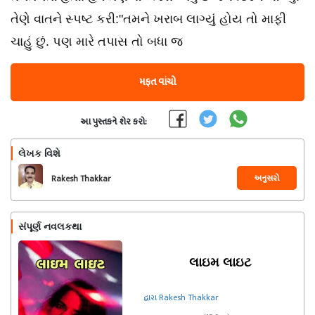
તેણે વાતને સ્પષ્ટ કરી:"તમને ખરાબ લાગ્યું હોય તો માફી
ચાહું છું. પણ મારે તપાસ તો બધા જ
મફત વાંચો
આ પુસ્તકને શેર કરો:
લેખક વિશે
અનુસરો
Rakesh Thakkar
સંપૂર્ણ નવલકથા
લાઇમ લાઇટ
દ્વારા Rakesh Thakkar