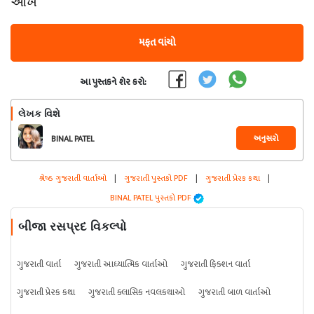
આંખ
મફત વાંચો
આ પુસ્તકને શેર કરો:
લેખક વિશે
અનુસરો
BINAL PATEL
શ્રેષ્ઠ ગુજરાતી વાર્તાઓ
|
ગુજરાતી પુસ્તકો PDF
|
ગુજરાતી પ્રેરક કથા
|
BINAL PATEL પુસ્તકો PDF
બીજા રસપ્રદ વિકલ્પો
ગુજરાતી વાર્તા
ગુજરાતી આધ્યાત્મિક વાર્તાઓ
ગુજરાતી ફિક્શન વાર્તા
ગુજરાતી પ્રેરક કથા
ગુજરાતી ક્લાસિક નવલકથાઓ
ગુજરાતી બાળ વાર્તાઓ