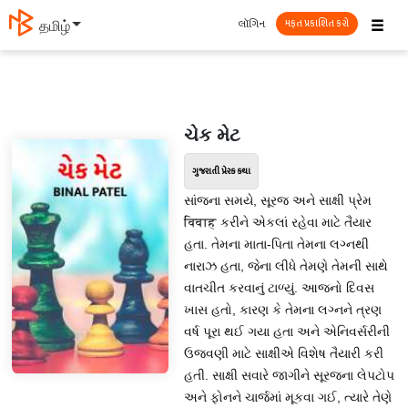
☰
લૉગિન
தமிழ்
મફત પ્રકાશિત કરો
ચેક મેટ
ગુજરાતી પ્રેરક કથા
સાંજના સમયે, સૂરજ અને સાક્ષી પ્રેમ
विवाह કરીને એકલાં રહેવા માટે તૈયાર
હતા. તેમના માતા-પિતા તેમના લગ્નથી
નારાઝ હતા, જેના લીધે તેમણે તેમની સાથે
વાતચીત કરવાનું ટાળ્યું. આજનો દિવસ
ખાસ હતો, કારણ કે તેમના લગ્નને ત્રણ
વર્ષ પૂરા થઈ ગયા હતા અને એનિવર્સરીની
ઉજવણી માટે સાક્ષીએ વિશેષ તૈયારી કરી
હતી. સાક્ષી સવારે જાગીને સૂરજના લેપટોપ
અને ફોનને ચાર્જમાં મૂકવા ગઈ, ત્યારે તેણે