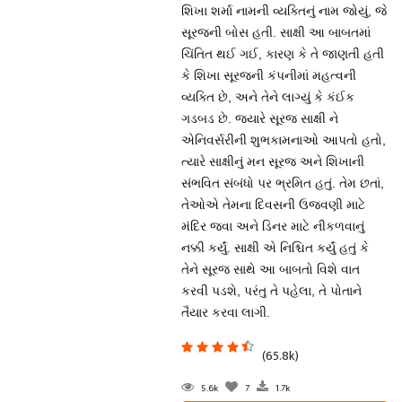
શિખા શર્મા નામની વ્યક્તિનું નામ જોયું, જે
સૂરજની બોસ હતી. સાક્ષી આ બાબતમાં
ચિંતિત થઈ ગઈ, કારણ કે તે જાણતી હતી
કે શિખા સૂરજની કંપનીમાં મહત્વની
વ્યક્તિ છે, અને તેને લાગ્યું કે કંઈક
ગડબડ છે. જ્યારે સૂરજ સાક્ષી ને
એનિવર્સરીની શુભકામનાઓ આપતો હતો,
ત્યારે સાક્ષીનું મન સૂરજ અને શિખાની
સંભવિત સંબંધો પર ભ્રમિત હતું. તેમ છતાં,
તેઓએ તેમના દિવસની ઉજવણી માટે
મંદિર જવા અને ડિનર માટે નીકળવાનું
નક્કી કર્યું. સાક્ષી એ નિશ્ચિત કર્યું હતું કે
તેને સૂરજ સાથે આ બાબતો વિશે વાત
કરવી પડશે, પરંતુ તે પહેલા, તે પોતાને
તૈયાર કરવા લાગી.
(65.8k)
5.6k
7
1.7k