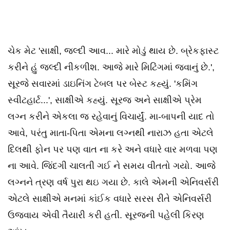
ચેક મેટ 'સાક્ષી, જલ્દી આવ... મારે મોડું થાય છે. બ્રેકફાસ્ટ
કરીને હું જલ્દી નીકળીશ. આજે મારે મિટિંગમાં જવાનું છે.',
સૂરજે સવારમાં ડાઇનિંગ ટેબલ પર બેસ્ટ કહ્યું. 'કમિંગ
સ્વીટહાર્ટ...', સાક્ષીએ કહ્યું. સૂરજ અને સાક્ષીએ પ્રેમ
લગ્ન કરીને એકલા જ રહેવાનું વિચાર્યું. મા-બાપની યાદ તો
આવે, પરંતુ માતા-પિતા એમના લગ્નથી નારાઝ હતા એટલે
દિલથી ફોન પર પણ વાત ના કરે અને વધારે વાર મળવા પણ
ના આવે. જિંદગી ચાલતી ગઈ ને સમય વીતતો ગયો. આજે
લગ્નને ત્રણ વર્ષ પુરા થઇ ગયા છે. કાલે એમની એનિવર્સરી
એટલે સાક્ષીએ મનમાં કાંઈક વધારે સરસ રીતે એનિવર્સરી
ઉજવાય એવી તૈયારી કરી હતી. સૂરજની પહેલી કિરણ