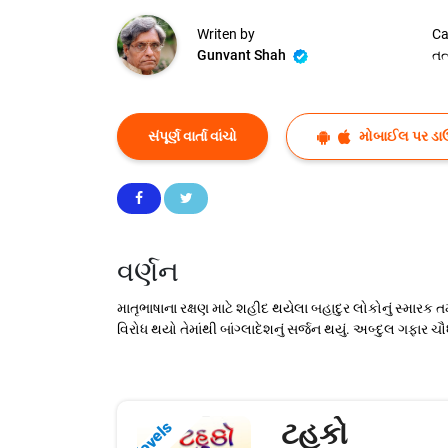
Writen by
Ca
Gunvant Shah
તત
સંપૂર્ણ વાર્તા વાંચો
મોબાઈલ પર ડા
વર્ણન
માતૃભાષાના રક્ષણ માટે શહીદ થયેલા બહાદુર લોકોનું સ્મારક તમન
વિરોધ થયો તેમાંથી બાંગ્લાદેશનું સર્જન થયું. અબ્દુલ ગફાર
ટહુકો
Novels