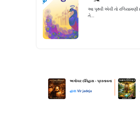
આ પૃથ્વી એવી તો રળિયામણી છે
તે...
અગોચર ઈતિહાસ - પ્રસ્તાવના
દ્વારા
Vir jadeja