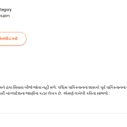
tegory
્વજ્ઞાન
ઉનલોડ કરો
ે ઢાંકા સિવાય બીજે જોવા નહીં મળે. પશ્ચિમ પાકિસ્તાનના શાસકો પૂર્વ પાકિસ્તાનના બં
 ચૌધરી બાંગ્લાદેશના જાણીતા કટાર લેખક છે. એમણે લખેલી કવિતા સાંભળો :