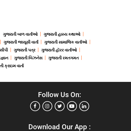
ગુજરાતી બાળ વાર્તાઓ
ગુજરાતી હાસ્ય કથાઓ
ગુજરાતી જાસૂસી વાર્તા
ગુજરાતી સામાજિક વાર્તાઓ
ેસીપી
ગુજરાતી પત્ર
ગુજરાતી હૉરર વાર્તાઓ
જ્ઞાન
ગુજરાતી બિઝનેસ
ગુજરાતી રમતગમત
ી ક્રાઇમ વાર્તા
Follow Us On:
Download Our App :