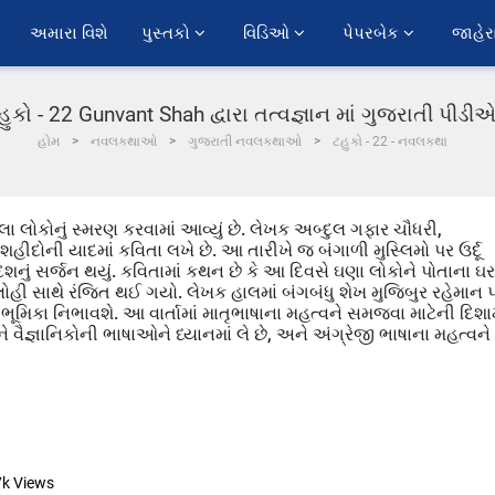
અમારા વિશે
પુસ્તકો 
વિડિઓ 
પેપરબેક 
જાહેર
હુકો - 22 Gunvant Shah દ્વારા તત્વજ્ઞાન માં ગુજરાતી પીડી
હોમ
નવલકથાઓ
ગુજરાતી નવલકથાઓ
ટહુકો - 22 - નવલકથા
ેલા લોકોનું સ્મરણ કરવામાં આવ્યું છે. લેખક અબ્દુલ ગફાર ચૌધરી,
હીદોની યાદમાં કવિતા લખે છે. આ તારીખે જ બંગાળી મુસ્લિમો પર ઉર્દૂ
ાદેશનું સર્જન થયું. કવિતામાં કથન છે કે આ દિવસે ઘણા લોકોને પોતાના ઘ
ોહી સાથે રંજિત થઈ ગયો. લેખક હાલમાં બંગબંધુ શેખ મુજિબુર રહેમાન 
ભૂમિકા નિભાવશે. આ વાર્તામાં માતૃભાષાના મહત્વને સમજવા માટેની દિશામ
 વૈજ્ઞાનિકોની ભાષાઓને ધ્યાનમાં લે છે, અને અંગ્રેજી ભાષાના મહત્વને
7k
Views