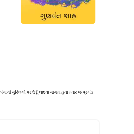
ગાળી મુસ્લિમો પર ઉર્દૂ લાદવા માગતા હતા ત્યારે જે પ્રચંડ