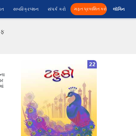
ાત
સબસ્ક્રિપ્શન
સંપર્ક કરો
મફત પ્રકાશિત કરો
લૉગિન 
એફ
રના
પર
ાં