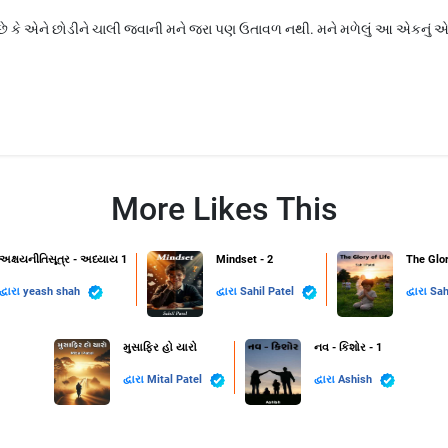
 કે એને છોડીને ચાલી જવાની મને જરા પણ ઉતાવળ નથી. મને મળેલું આ એકનું એક જી
More Likes This
અક્ષયનીતિસૂત્ર - અધ્યાય 1
Mindset - 2
The Glor
દ્વારા
yeash shah
દ્વારા
Sahil Patel
દ્વારા
Sah
મુસાફિર હો યારો
નવ - કિશોર - 1
દ્વારા
Mital Patel
દ્વારા
Ashish