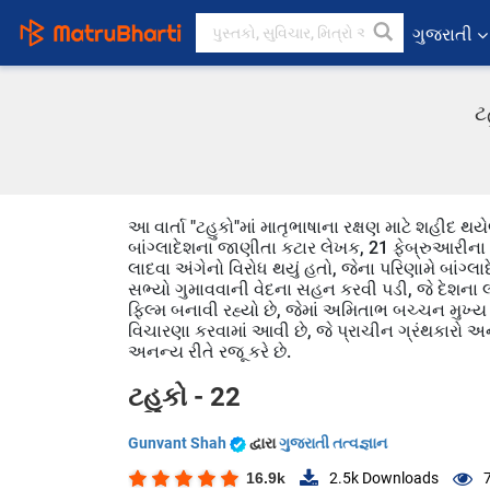
ગુજરાતી
ટ
આ વાર્તા "ટહુકો"માં માતૃભાષાના રક્ષણ માટે શહીદ થય
બાંગ્લાદેશના જાણીતા કટાર લેખક, 21 ફેબ્રુઆરીના શ
લાદવા અંગેનો વિરોધ થયું હતો, જેના પરિણામે બાંગ્લ
સભ્યો ગુમાવવાની વેદના સહન કરવી પડી, જે દેશના લ
ફિલ્મ બનાવી રહ્યો છે, જેમાં અમિતાભ બચ્ચન મુખ્ય 
વિચારણા કરવામાં આવી છે, જે પ્રાચીન ગ્રંથકારો અને
અનન્ય રીતે રજૂ કરે છે.
ટહુકો - 22
Gunvant Shah
દ્વારા
ગુજરાતી તત્વજ્ઞાન
16.9k
2.5k
Downloads