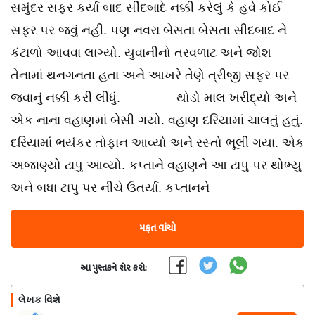
સમુંદર સફર કર્યા બાદ સીંદબાદે નક્કી કરેલું કે હવે કોઈ
સફર પર જવું નહીં. પણ નવરા બેસતા બેસતા સીંદબાદ ને
કંટાળો આવવા લાગ્યો. યુવાનીનો તરવળાટ અને જોશ
તેનામાં થનગનતા હતા અને આખરે તેણે ત્રીજી સફર પર
જવાનું નક્કી કરી લીધું. થોડો માલ ખરીદ્યો અને
એક નાના વહાણમાં બેસી ગયો. વહાણ દરિયામાં ચાલતું હતું.
દરિયામાં ભયંકર તોફાન આવ્યો અને રસ્તો ભૂલી ગયા. એક
અજાણ્યો ટાપુ આવ્યો. કપ્તાને વહાણને આ ટાપુ પર થોભ્યુ
અને બધા ટાપુ પર નીચે ઉતર્યા. કપ્તાનને
મફત વાંચો
આ પુસ્તકને શેર કરો:
લેખક વિશે