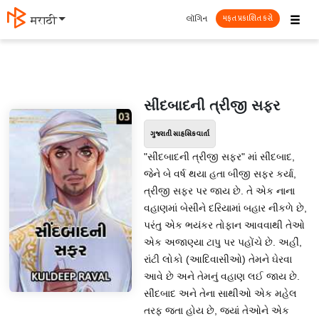
☰
લૉગિન
मराठी
મફત પ્રકાશિત કરો
સીંદબાદની ત્રીજી સફર
ગુજરાતી સાહસિક વાર્તા
"સીંદબાદની ત્રીજી સફર" માં સીંદબાદ,
જેને બે વર્ષ થયા હતા બીજી સફર કર્યા,
ત્રીજી સફર પર જાય છે. તે એક નાના
વહાણમાં બેસીને દરિયામાં બહાર નીકળે છે,
પરંતુ એક ભયંકર તોફાન આવવાથી તેઓ
એક અજાણ્યા ટાપુ પર પહોંચે છે. અહીં,
રાંટી લોકો (આદિવાસીઓ) તેમને ઘેરવા
આવે છે અને તેમનું વહાણ લઈ જાય છે.
સીંદબાદ અને તેના સાથીઓ એક મહેલ
તરફ જતા હોય છે, જ્યાં તેઓને એક