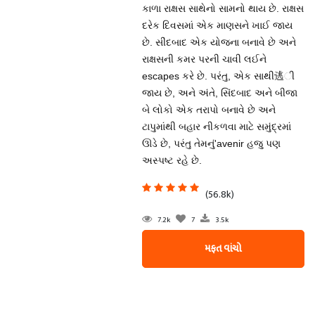
કાળા રાક્ષસ સાથેનો સામનો થાય છે. રાક્ષસ
દરેક દિવસમાં એક માણસને ખાઈ જાય
છે. સીંદબાદ એક યોજના બનાવે છે અને
રાક્ષસની કમર પરની ચાવી લઈને
escapes કરે છે. પરંતુ, એક સાથી逃ી
જાય છે, અને અંતે, સિંદબાદ અને બીજા
બે લોકો એક તરાપો બનાવે છે અને
ટાપુમાંથી બહાર નીકળવા માટે સમુંદ્રમાં
ઊડે છે, પરંતુ તેમનું'avenir હજુ પણ
અસ્પષ્ટ રહે છે.
(56.8k)
7.2k
7
3.5k
મફત વાંચો