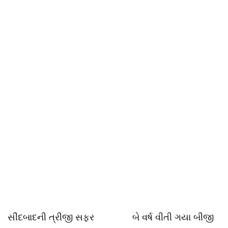
સીંદબાદની ત્રીજી સફર બે વર્ષ વીતી ગયા બીજી