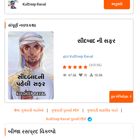
અનુસરો
KulDeep Raval
સંપૂર્ણ નવલકથા
સીંદબાદ ની સફર
દ્વારા KulDeep Raval
(401.9k)
47.6k
15
19.9k
કુલ એપિસોડ્સ : 5
શ્રેષ્ઠ ગુજરાતી વાર્તાઓ
|
ગુજરાતી પુસ્તકો PDF
|
ગુજરાતી સાહસિક વાર્તા
|
KulDeep Raval પુસ્તકો PDF
બીજા રસપ્રદ વિકલ્પો