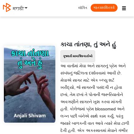
☰
લૉગિન
मराठी
મફત પ્રકાશિત કરો
કાચા તાંતણા, તું અને હું
ગુજરાતી સામાજિક વાર્તાઓ
આ વાર્તામાં મેઘા અને સાગરનું પ્રેમ અને
સંબંધનું જટિલતા દર્શાવવામાં આવી છે.
મેઘાએ સાગર માટે એક બ્લ્યુ શર્ટ
ખરીદ્યો, જે સાગરની પસંદગી ન હોવા
છતાં, તેમ છતાં તે પોતાની જરૂરિયાતોને
અવગણીને સાગરને ખુશ કરવા માંગતી
હતી. કોલેજમાં પ્રેમ blossomed અને
લગ્ન પછી બંનેએ સાથે કામ કર્યું, પરંતુ
જ્યારે બાળકની વાત આવે ત્યારે મેઘા ટાળી
દેતી હતી. એક અકસ્માતમાં મેઘાને ગંભીર