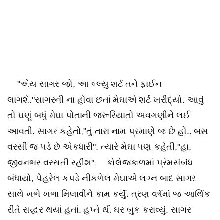
"એય સાગર જો, આ બ્લ્યુ શર્ટ તને ફાઈન
લાગશે."સાગરની ના હોવા છતાં મેઘાએ શર્ટ ખરીદ્યો. આવું
તો ઘણું બધું મેઘા પોતાની જરૂરિયાતો અવગણીને લઈ
આવતી. સાગર કહેતો,"તું તારા નામ પ્રમાણે જ છે હો.. બસ
વરસી જ પડે છે એકધારી". ત્યારે મેઘા પણ કહેતી,"હા,
જીવનભર વરસતી રહીશ". કોલેજકાળમાં પ્રેમસંબંધ
બંધાયો, પેહરેલ કપડે નીકળેલ મેઘાએ લગ્ન બાદ સાગર
સાથે ખભે ખભા મિલાવીને કામ કર્યું. ત્રણ વર્ષમાં જ આર્થિક
રીતે સદ્ધર થયાં હતાં. હપ્તે થી ઘર બુક કરાવ્યું. સાગર