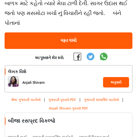
બાળક માટે કહેતો ત્યારે મેઘા ટાળી દેતી. સાગર ઉદાસ થઈ
જતો પણ મસમોટા ખર્ચા નું વિચારીને રહી જતો. બંને
પોતાનાં
મફત વાંચો
આ પુસ્તકને શેર કરો:
લેખક વિશે
અનુસરો
Anjali Shivam
શ્રેષ્ઠ ગુજરાતી વાર્તાઓ
|
ગુજરાતી પુસ્તકો PDF
|
ગુજરાતી સામાજિક વાર્તાઓ
|
Anjali Shivam પુસ્તકો PDF
બીજા રસપ્રદ વિકલ્પો