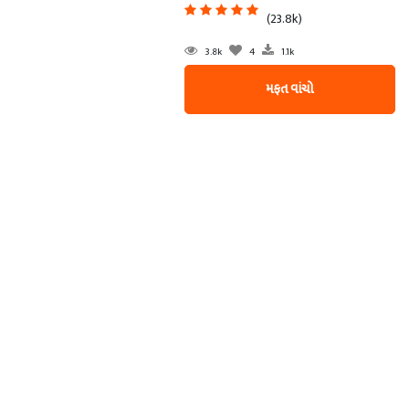
(23.8k)
3.8k
4
1.1k
મફત વાંચો