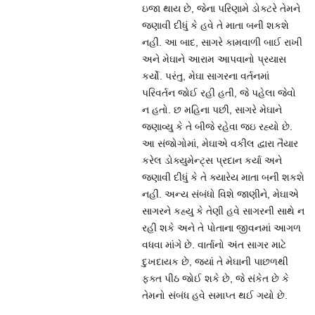
ઇજા થાય છે, જેના પરિણામે ડોક્ટરે તેમને
જણાવી દીધું કે હવે તે માતા બની શકશે
નહીં. આ બાદ, સાગરે કામવાળી બાઈ રાખી
અને મેઘાને આરામ આપવાનો પ્રયાસ
કર્યો. પરંતુ, મેઘા સાગરના વર્તનમાં
પરિવર્તન જોઈ રહી હતી, જે પહેલા જેવો
ન હતો. છ મહિના પછી, સાગરે મેઘાને
જણાવ્યુ કે તે બીજે રહેવા જઇ રહ્યો છે.
આ સંજોગોમાં, મેઘાએ વકીલ દ્વારા તૈયાર
કરેલ ડોક્યુમેન્ટ્સ પ્રદાન કર્યા અને
જણાવી દીધું કે તે ક્યારેય માતા બની શકશે
નહીં. અન્ય સંબંધો વિશે જાણીને, મેઘાએ
સાગરને કહ્યુ કે તેણી હવે સાગરની સાથે ન
રહી શકે અને તે પોતાના જીવનમાં આગળ
વધવા માંગે છે. વાર્તાનો અંત સાગર માટે
દુખદાયક છે, જ્યાં તે મેઘાની પાછળથી
ફક્ત પીઠ જોઈ શકે છે, જે સંકેત છે કે
તેમનો સંબંધ હવે સમાપ્ત થઈ ગયો છે.