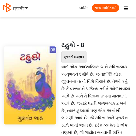
☰
લૉગિન
मराठी
મફત પ્રકાશિત કરો
ટહુકો - 8
ગુજરાતી તત્વજ્ઞાન
વાર્તા એક આધ્યાત્મિક અને કવિતાત્મક
અનુભવને દર્શાવે છે, જ્યાં作者 થોડા
જીવનના તત્વો વિશે વિચારે છે. તેઓ કહે
છે કે વરસાદને પર્જન્ય તરીકે ઓળખવામાં
આવે છે અને તે પિતાના રૂપમાં માનવામાં
આવે છે. જ્યારે ધરતી જળબંબાકાર બને
છે, ત્યારે હૃદયમાં પણ એક અનોખી
લાગણી આવે છે, જે કવિતા અને પ્રાર્થના
સાથે ભળી જાય છે. દરેક વ્યક્તિમાં એક
તણખો છે, જે જ્યોત બનવાની શક્તિ