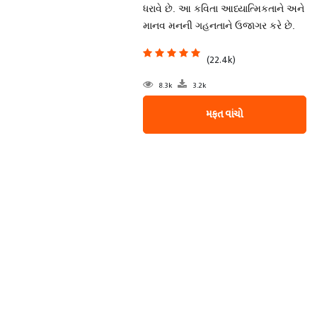
ધરાવે છે. આ કવિતા આધ્યાત્મિકતાને અને
માનવ મનની ગહનતાને ઉજાગર કરે છે.
(22.4k)
8.3k
3.2k
મફત વાંચો