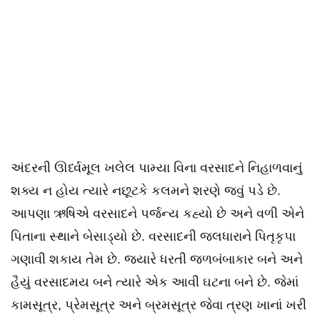
અંદરની ઊર્ધ્વમૂલ ખલેલ પામ્યા વિના વરસાદને નિહાળવાનું
શક્ય ન હોય ત્યારે નછૂટકે કલમને શરણે જવું પડે છે.
આપણા ઋષિએ વરસાદને પર્જન્ય કહ્યો છે અને વળી એને
પિતાના સ્થાને બેસાડ્યો છે. વરસાદની જલધારાને પિતૃકૃપા
ગણાવી શકાય તેમ છે. જ્યારે ધરતી જળબંબાકાર બને અને
હૈયું વરસાદમય બને ત્યારે એક આવી ઘટના બને છે. જેમાં
કામસૂત્ર, પ્રેમસૂત્ર અને બ્રમસૂત્ર જેવા ત્રણ ખાનાં ખરી