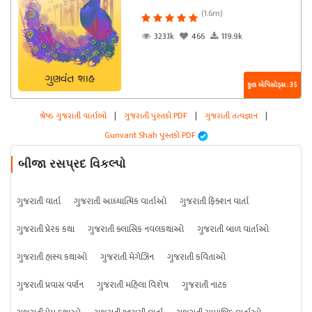
(1.6m)
323.1k
466
119.9k
કુલ એપિસોડ્સ : 35
શ્રેષ્ઠ ગુજરાતી વાર્તાઓ
|
ગુજરાતી પુસ્તકો PDF
|
ગુજરાતી તત્વજ્ઞાન
|
Gunvant Shah પુસ્તકો PDF
બીજા રસપ્રદ વિકલ્પો
ગુજરાતી વાર્તા
ગુજરાતી આધ્યાત્મિક વાર્તાઓ
ગુજરાતી ફિક્શન વાર્તા
ગુજરાતી પ્રેરક કથા
ગુજરાતી ક્લાસિક નવલકથાઓ
ગુજરાતી બાળ વાર્તાઓ
ગુજરાતી હાસ્ય કથાઓ
ગુજરાતી મેગેઝિન
ગુજરાતી કવિતાઓ
ગુજરાતી પ્રવાસ વર્ણન
ગુજરાતી મહિલા વિશેષ
ગુજરાતી નાટક