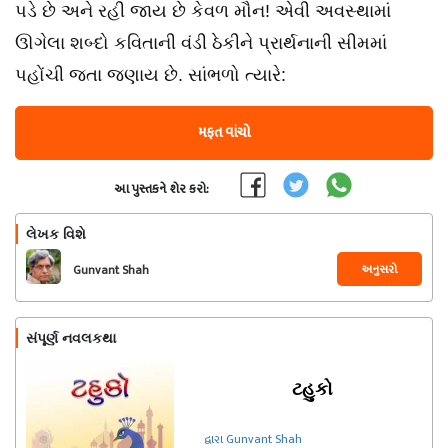
પડે છે અને રહી જાય છે કેવળ મૌન! એવી અવસ્થામાં
ઊગેલા શબ્દો કવિતાની વંડી ઠેકીને પ્રાર્થનાની સીમમાં
પહોંચી જતા જણાય છે. સાંભળો ત્યારે:
મફત વાંચો
આ પુસ્તકને શેર કરો:
લેખક વિશે
અનુસરો
Gunvant Shah
સંપૂર્ણ નવલકથા
ટહુકો
દ્વારા Gunvant Shah