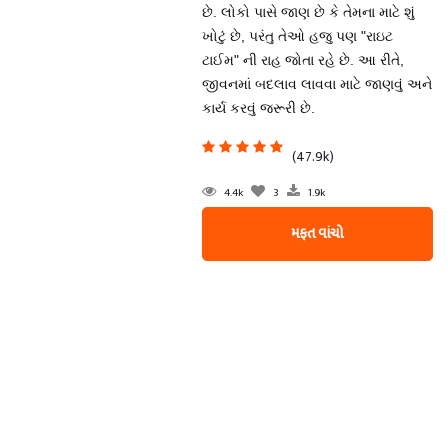
છે. લોકો પાસે જાણ છે કે તેમના માટે શું
ખોટું છે, પરંતુ તેઓ હજુ પણ "રાઇટ
ટાઈમ" ની રાહ જોતા રહે છે. આ રીતે,
જીવનમાં બદલાવ લાવવા માટે જાણવું અને
કાર્ય કરવું જરૂરી છે.
(47.9k)
4.4k
3
1.9k
મફત વાંચો