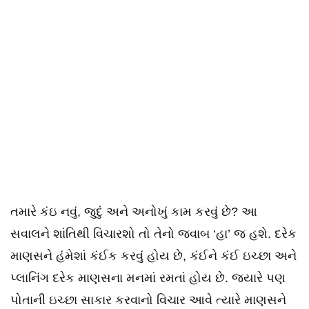
તમારે કંઇ નવું, જુદું અને અનોખું કામ કરવું છે? આ
સવાલને શાંતિથી વિચારશો તો તેનો જવાબ ‘હા’ જ હશે. દરેક
માણસને હંમેશાં કંઈક કરવું હોય છે, કંઈને કંઈ ઇચ્છા અને
પ્લાનિંગ દરેક માણસના મનમાં રમતાં હોય છે. જ્યારે પણ
પોતાની ઇચ્છા સાકાર કરવાનો વિચાર આવે ત્યારે માણસને