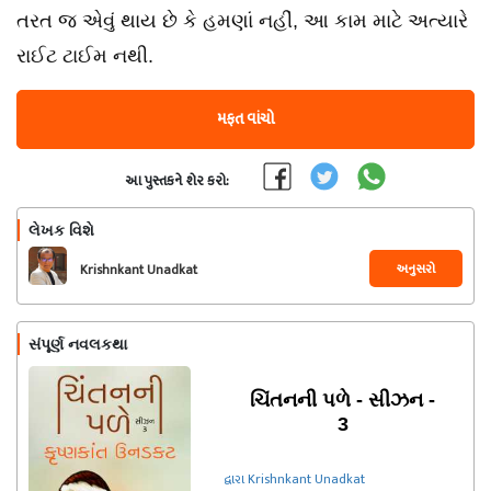
તરત જ એવું થાય છે કે હમણાં નહીં, આ કામ માટે અત્યારે
રાઈટ ટાઈમ નથી.
મફત વાંચો
આ પુસ્તકને શેર કરો:
લેખક વિશે
અનુસરો
Krishnkant Unadkat
સંપૂર્ણ નવલકથા
ચિંતનની પળે - સીઝન -
3
દ્વારા Krishnkant Unadkat