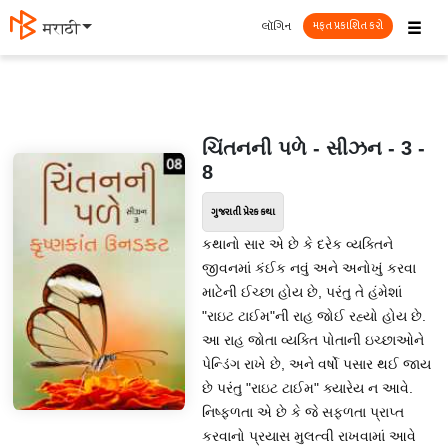
☰
લૉગિન
मराठी
મફત પ્રકાશિત કરો
ચિંતનની પળે - સીઝન - 3 -
8
ગુજરાતી પ્રેરક કથા
કથાનો સાર એ છે કે દરેક વ્યક્તિને
જીવનમાં કંઈક નવું અને અનોખું કરવા
માટેની ઈચ્છા હોય છે, પરંતુ તે હંમેશાં
"રાઇટ ટાઈમ"ની રાહ જોઈ રહ્યો હોય છે.
આ રાહ જોતા વ્યક્તિ પોતાની ઇચ્છાઓને
પેન્ડિંગ રાખે છે, અને વર્ષો પસાર થઈ જાય
છે પરંતુ "રાઇટ ટાઈમ" ક્યારેય ન આવે.
નિષ્ફળતા એ છે કે જે સફળતા પ્રાપ્ત
કરવાનો પ્રયાસ મુલત્વી રાખવામાં આવે