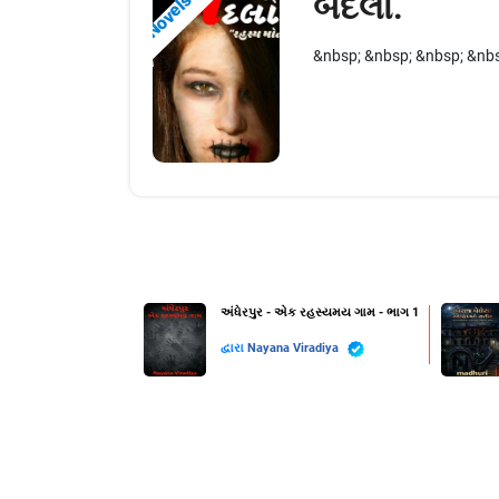
બદલો.
Novels
&nbsp; &nbsp; &nbsp; &nbsp;દ
અંધેરપુર - એક રહસ્યમય ગામ - ભાગ 1
દ્વારા
Nayana Viradiya