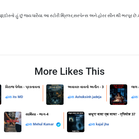
ોસ્તો હું છું જય ધારૈયા.આ સ્ટોરી થ્રિલર,સસ્પેન્સ અને હોરર સીન થી ભરપૂર છે.મ
More Likes This
વિરાજ પેલેસ - પ્રસ્તાવના
અવાવરુ વાવનો અતીત - 3
લાલ 
દ્વારા
its MD
દ્વારા
Ashoksinh jadeja
દ્વારા
સાથિયા - ભાગ-4
अधुरा वादा एक साया - एपिसोड 37
દ્વારા
Mehul Kumar
દ્વારા
kajal jha