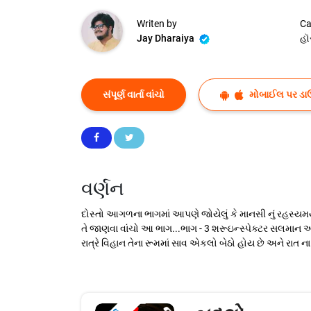
Writen by
Ca
Jay Dharaiya
હૉ
સંપૂર્ણ વાર્તા વાંચો
મોબાઈલ પર ડા
વર્ણન
દોસ્તો આગળના ભાગમાં આપણે જોયેલું કે માનસી નું રહસ્યમ
તે જાણવા વાંચો આ ભાગ...ભાગ - 3 શરૂઇન્સ્પેક્ટર સલમાન 
રાત્રે વિહાન તેના રૂમમાં સાવ એકલો બેઠો હોય છે અને રાત 