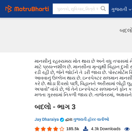
ગુજરાતી
બદલો 
માનસીનું રહસ્યમય મોત થાય છે અને વધુ તપાસમાં મે
માટે પ્રયત્નશીલ છે. માનસીના મૃત્યુથી વિહાન દુખી
રડી રહી છે, જેને જોઈને તે ડરી જાય છે. પોસ્ટમોર્ટ
આવવાનું ઉલ્લેખ થાય છે. ઇન્સ્પેક્ટર સલમાન માનસીના
કરે છે. થોડા દિવસો પછી, વિહાનને અરીસામાં લોહી લુ
અપાવો" વાંચે છે, જે તેને ઇન્સ્પેક્ટર સલમાનને ફોન ક
મળતા ગુસ્સામાં નિકળી જાય છે. તાજેતરમાં, અક્ષયને
બદલો - ભાગ 3
Jay Dharaiya
દ્વારા
ગુજરાતી હૉરર વાર્તાઓ
185.5k
4.3k
Downloads