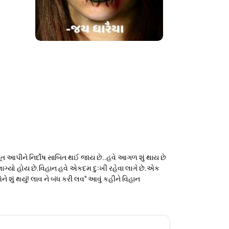
ૂત આપીને નિર્દોષ સાબિત થઈ જાય છે..હવે આગળ શું થાય છે
ાગ્યો હોય છે.વિહાન હવે એકદમ દુઃખી રહેવા લાગે છે.એક
 શું થયું! લાવ ને બંધ કરી લવ" આવું કહીને વિહાન