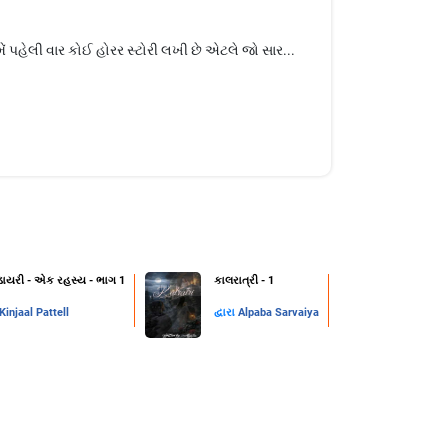
ેં પહેલી વાર કોઈ હોરર સ્ટોરી લખી છે એટલે જો સાર...
ડાયરી - એક રહસ્ય - ભાગ 1
કાલરાત્રી - 1
Kinjaal Pattell
દ્વારા
Alpaba Sarvaiya