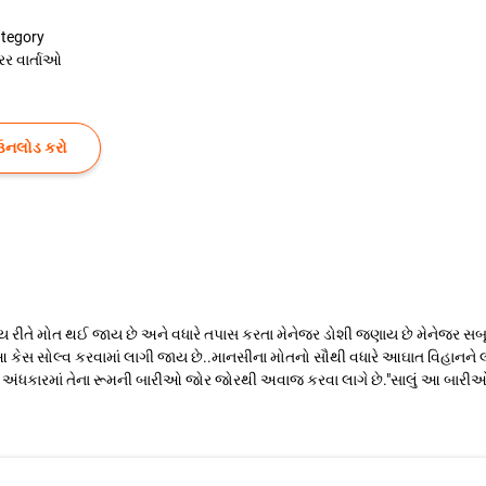
tegory
રર વાર્તાઓ
ઉનલોડ કરો
ય રીતે મોત થઈ જાય છે અને વધારે તપાસ કરતા મેનેજર ડોશી જણાય છે મેનેજર સબ
આ કેસ સોલ્વ કરવામાં લાગી જાય છે..માનસીના મોતનો સૌથી વધારે આઘાત વિહાનને લ
ના અંધકારમાં તેના રૂમની બારીઓ જોર જોરથી અવાજ કરવા લાગે છે."સાલું આ બારીઓને