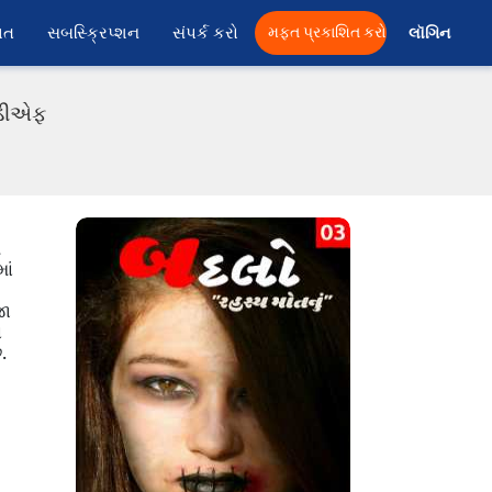
ાત
સબસ્ક્રિપ્શન
સંપર્ક કરો
મફત પ્રકાશિત કરો
લૉગિન 
પીડીએફ
શ
ાં
જા
ન
.