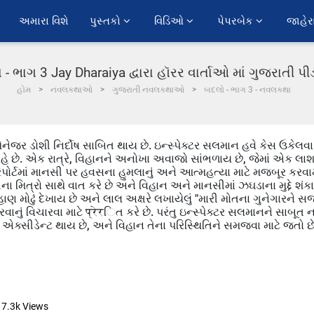
અમારા વિશે
પુસ્તકો 
વિડિઓ 
પેપરબેક 
જાહેર
- ભાગ 3 Jay Dharaiya દ્વારા હૉરર વાર્તાઓ માં ગુજરાતી 
હોમ
નવલકથાઓ
ગુજરાતી નવલકથાઓ
બદલો - ભાગ 3 - નવલકથા
નેજર ડોશી નિર્દોષ સાબિત થાય છે. ઇન્સ્પેક્ટર સલમાન હવે કેસ ઉકેલવા
 રહે છે. એક રાત્રે, વિહાનને અનોખા અવાજો સાંભળાય છે, જેમાં એક લા
મ રિપોર્ટમાં માનસી પર હવસના હુમલાનું અને આત્મહત્યા માટે મજબૂર કરવામ
 મિત્રો સાથે વાત કરે છે અને વિહાન અને માનસીમાં ઝઘડાના મુદ્દે શંકા
હાણ મોઢું દેખાય છે અને લાલ અક્ષરે લખાયેલું "મારી મોતના ગુનેગારને સ
રવાનું વિચારવા માટે प्रेरિત કરે છે. પરંતુ ઇન્સ્પેક્ટર સલમાનને સાબૂત 
 એક્સીડેન્ટ થાય છે, અને વિહાન તેના પરિસ્થિતિને સમજવા માટે જતો છે
7.3k
Views