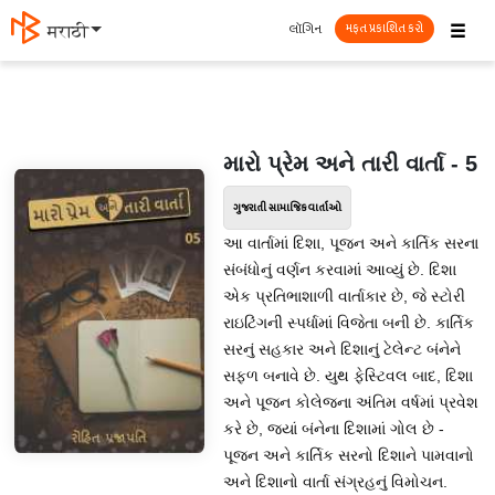
☰
લૉગિન
मराठी
મફત પ્રકાશિત કરો
મારો પ્રેમ અને તારી વાર્તા - 5
ગુજરાતી સામાજિક વાર્તાઓ
આ વાર્તામાં દિશા, પૂજન અને કાર્તિક સરના
સંબંધોનું વર્ણન કરવામાં આવ્યું છે. દિશા
એક પ્રતિભાશાળી વાર્તાકાર છે, જે સ્ટોરી
રાઇટિંગની સ્પર્ધામાં વિજેતા બની છે. કાર્તિક
સરનું સહકાર અને દિશાનું ટેલેન્ટ બંનેને
સફળ બનાવે છે. યુથ ફેસ્ટિવલ બાદ, દિશા
અને પૂજન કોલેજના અંતિમ વર્ષમાં પ્રવેશ
કરે છે, જ્યાં બંનેના દિશામાં ગોલ છે -
પૂજન અને કાર્તિક સરનો દિશાને પામવાનો
અને દિશાનો વાર્તા સંગ્રહનું વિમોચન.