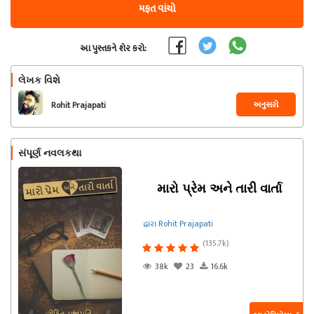
મફત વાંચો
આ પુસ્તકને શેર કરો:
લેખક વિશે
અનુસરો
Rohit Prajapati
સંપૂર્ણ નવલકથા
મારો પ્રેમ અને તારી વાર્તા
દ્વારા Rohit Prajapati
(135.7k)
38k
23
16.6k