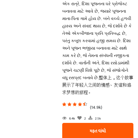
એક રાત્રે, દિશા પૂજનના ઘરે પ્રોજેક્ટ
બનાવવા માટે આવે છે, જ્યારે પૂજનના
માતા-પિતા ગામે હોય છે. બંને વચ્ચે હળવી
હાસ્ય અને સંવાદ થાય છે, જે દર્શાવે છે કે
તેઓ એકબીજાના પ્રતિ પ્રતિબદ્ધ છે,
પરંતુ કબૂલ કરવામાં હજી સમય છે. દિશા
અને પૂજન ભજીયા બનાવવા માટે સાથે
કામ કરે છે, જે તેમના સંબંધની નજીકતા
દર્શાવે છે. વાર્તાની અંતે, દિશા રસોડામાંથી
પૂજને ચટણી વિશે પૂછે છે, જે સંજોગોને
વધુ રસપ્રદ બનાવે છે.整体上，这个故事
展示了年轻人之间的情感、友谊和追
求梦想的旅程。
(14.9k)
6.4k
2
2.5k
મફત વાંચો