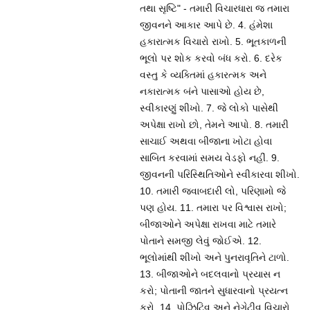
તથા સૃષ્ટિ" - તમારી વિચારધારા જ તમારા
જીવનને આકાર આપે છે. 4. હંમેશા
હકારાત્મક વિચારો રાખો. 5. ભૂતકાળની
ભૂલો પર શોક કરવો બંધ કરો. 6. દરેક
વસ્તુ કે વ્યક્તિમાં હકારત્મક અને
નકારાત્મક બંને પાસાઓ હોય છે,
સ્વીકારણું શીખો. 7. જે લોકો પાસેથી
અપેક્ષા રાખો છો, તેમને આપો. 8. તમારી
સાચાઈ અથવા બીજાના ખોટા હોવા
સાબિત કરવામાં સમય વેડફો નહીં. 9.
જીવનની પરિસ્થિતિઓને સ્વીકારવા શીખો.
10. તમારી જવાબદારી લો, પરિણામો જે
પણ હોય. 11. તમારા પર વિશ્વાસ રાખો;
બીજાઓને અપેક્ષા રાખવા માટે તમારે
પોતાને સમજી લેવું જોઈએ. 12.
ભૂલોમાંથી શીખો અને પુનરાવૃતિને ટાળો.
13. બીજાઓને બદલવાનો પ્રયાસ ન
કરો; પોતાની જાતને સુધારવાનો પ્રયત્ન
કરો. 14. પોઝિટિવ અને નેગેટીવ વિચારો