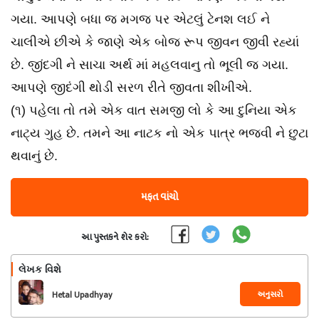
ગયા. આપણે બધા જ મગજ પર એટલું ટેનશ લઈ ને
ચાલીએ છીએ કે જાણે એક બોજ રૂપ જીવન જીવી રહ્યાં
છે. જીંદગી ને સાચા અર્થ માં મહલવાનુ તો ભૂલી જ ગયા.
આપણે જીદંગી થોડી સરળ રીતે જીવતા શીખીએ.
(૧) પહેલા તો તમે એક વાત સમજી લો કે આ દુનિયા એક
નાટ્ય ગુહ છે. તમને આ નાટક નો એક પાત્ર ભજવી ને છુટા
થવાનું છે.
મફત વાંચો
આ પુસ્તકને શેર કરો:
લેખક વિશે
અનુસરો
Hetal Upadhyay