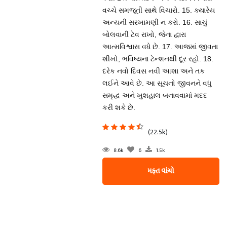
વચ્ચે સમજૂતી સાથે વિચારો. 15. ક્યારેય
અન્યની સરખામણી ન કરો. 16. સાચું
બોલવાની ટેવ રાખો, જેના દ્વારા
આત્મવિશ્વાસ વધે છે. 17. આજમાં જીવતા
શીખો, ભવિષ્યના ટેન્શનથી દૂર રહો. 18.
દરેક નવો દિવસ નવી આશા અને તક
લઈને આવે છે. આ સૂચનો જીવનને વધુ
સમૃદ્ધ અને ખુશહાલ બનાવવામાં મદદ
કરી શકે છે.
(22.5k)
8.6k
6
1.5k
મફત વાંચો