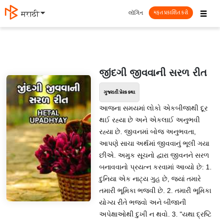
☰
લૉગિન
मराठी
મફત પ્રકાશિત કરો
જીંદગી જીવવાની સરળ રીત
ગુજરાતી પ્રેરક કથા
આજના સમયમાં લોકો એકબીજાથી દૂર
થઈ રહ્યા છે અને એકલાઈ અનુભવી
રહ્યા છે. જીવનમાં બોજ અનુભવતા,
આપણે સાચા અર્થમાં જીવવાનું ભૂલી ગયા
છીએ. અમુક સૂચનો દ્વારા જીવનને સરળ
બનાવવાનો પ્રયત્ન કરવામાં આવ્યો છે: 1.
દુનિયા એક નાટ્ય ગુહ છે, જ્યાં તમારે
તમારી ભૂમિકા ભજવી છે. 2. તમારી ભૂમિકા
યોગ્ય રીતે ભજવો અને બીજાની
અપેક્ષાઓથી દુખી ન થવો. 3. "યથા દ્રષ્ટિ