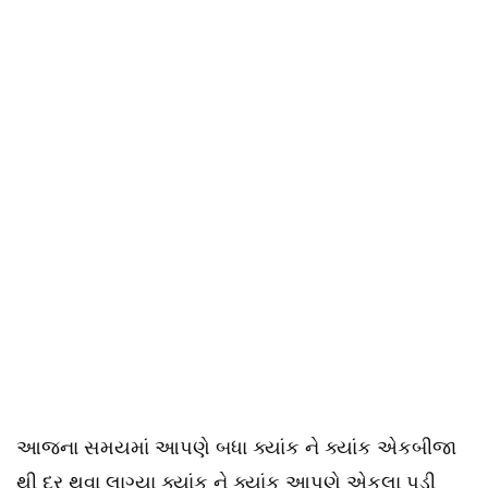
આજના સમયમાં આપણે બધા ક્યાંક ને ક્યાંક એકબીજા
થી દુર થવા લાગ્યા ક્યાંક ને ક્યાંક આપણે એકલા પડી