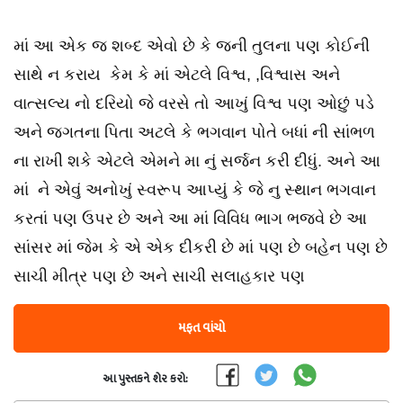
માં આ એક જ શબ્દ એવો છે કે જની તુલના પણ કોઈની
સાથે ન કરાય કેમ કે માં એટલે વિશ્વ, ,વિશ્વાસ અને
વાત્સલ્ય નો દરિયો જે વરસે તો આખું વિશ્વ પણ ઓછું પડે
અને જગતના પિતા અટલે કે ભગવાન પોતે બધાં ની સાંભળ
ના રાખી શકે એટલે એમને મા નું સર્જન કરી દીધું. અને આ
માં ને એવું અનોખું સ્વરૂપ આપ્યું કે જે નુ સ્થાન ભગવાન
કરતાં પણ ઉપર છે અને આ માં વિવિધ ભાગ ભજવે છે આ
સાંસર માં જેમ કે એ એક દીકરી છે માં પણ છે બહેન પણ છે
સાચી મીત્ર પણ છે અને સાચી સલાહકાર પણ
મફત વાંચો
આ પુસ્તકને શેર કરો: