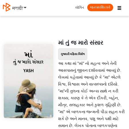
☰
લૉગિન
मराठी
મફત પ્રકાશિત કરો
માં તું જ મારો સંસાર
ગુજરાતી મહિલા વિશેષ
આ કથા માં "માં" નો મહત્વ અને તેની
આસપાસનું જીવન દર્શાવવામાં આવ્યું છે.
લેખમાં કહેવામાં આવ્યું છે કે "મા" એટલે
વિશ્વ, વિશ્વાસ અને વાત્સલ્યનો દરિયો.
"મા"ની તુલના કોઈ અન્ય સાથે ન કરી
શકાય, કારણ કે તે એક દીકરી, બહેન,
મીત્ર, સલાહકાર અને કુશળ ગૃહિણી છે.
"મા" એ બાળકના જન્મની પીડા સહન કરી
શકે છે અને માનવ, પશુ અને પક્ષી માટે
સમાન છે. લેખક પોતાના બાળકપણેના