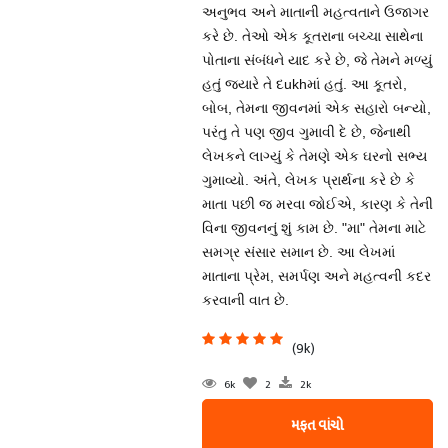
અનુભવ અને માતાની મહત્વતાને ઉજાગર
કરે છે. તેઓ એક કૂતરાના બચ્ચા સાથેના
પોતાના સંબંધને યાદ કરે છે, જે તેમને મળ્યું
હતું જ્યારે તે દukhમાં હતું. આ કૂતરો,
બોબ, તેમના જીવનમાં એક સહારો બન્યો,
પરંતુ તે પણ જીવ ગુમાવી દે છે, જેનાથી
લેખકને લાગ્યું કે તેમણે એક ઘરનો સભ્ય
ગુમાવ્યો. અંતે, લેખક પ્રાર્થના કરે છે કે
માતા પછી જ મરવા જોઈએ, કારણ કે તેની
વિના જીવનનું શું કામ છે. "મા" તેમના માટે
સમગ્ર સંસાર સમાન છે. આ લેખમાં
માતાના પ્રેમ, સમર્પણ અને મહત્વની કદર
કરવાની વાત છે.
(9k)
6k
2
2k
મફત વાંચો