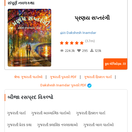
સંપૂર્ણ નવલકથા
પ્રણય સપ્તરંગી
દ્વારા Dakshesh Inamdar
(3.7m)
224.3k
295
123k
કુલ એપિસોડ્સ : 33
શ્રેષ્ઠ ગુજરાતી વાર્તાઓ
|
ગુજરાતી પુસ્તકો PDF
|
ગુજરાતી ફિક્શન વાર્તા
|
Dakshesh Inamdar પુસ્તકો PDF
બીજા રસપ્રદ વિકલ્પો
ગુજરાતી વાર્તા
ગુજરાતી આધ્યાત્મિક વાર્તાઓ
ગુજરાતી ફિક્શન વાર્તા
ગુજરાતી પ્રેરક કથા
ગુજરાતી ક્લાસિક નવલકથાઓ
ગુજરાતી બાળ વાર્તાઓ