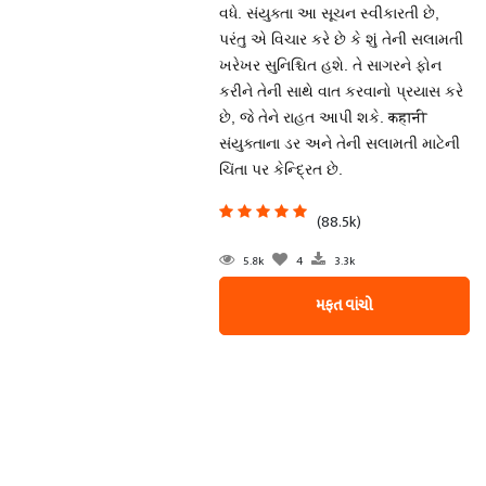
વધે. સંયુક્તા આ સૂચન સ્વીકારતી છે,
પરંતુ એ વિચાર કરે છે કે શું તેની સલામતી
ખરેખર સુનિશ્ચિત હશે. તે સાગરને ફોન
કરીને તેની સાથે વાત કરવાનો પ્રયાસ કરે
છે, જે તેને રાહત આપી શકે. कहानी
સંયુક્તાના ડર અને તેની સલામતી માટેની
ચિંતા પર કેન્દ્રિત છે.
(88.5k)
5.8k
4
3.3k
મફત વાંચો