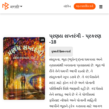
☰
લૉગિન
मराठी
મફત પ્રકાશિત કરો
પ્રણય સપ્તરંગી - પ્રકરણ
-18
ગુજરાતી ફિક્શન વાર્તા
સંયુક્તા, ભૂરા (ભૂપેન્દ્ર)ના ધમકાવા અને
ત્રાસમાંથી બચવાના પ્રયાસમાં છે. ભૂરા જે
રીતે તેને ધમકી આપી રહ્યો છે, તે
સંયુક્તાને ખૂબ ડરાવે છે. તે કંદર્પરાયેને
મદદ માટે ફોન કરે છે અને પોતાની
પરિસ્થિતિ વિશે જણાવી રહી છે. કંદર્પરાયે
તેને સલાહ આપે છે કે તે પોલીસમાં
ફરિયાદ નોંધાવે અને પોતાની માહિતી
આપીને ભૂરાને ટ્રેક કરાવવા માટે આગળ