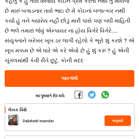
કહેલું કે હું તારા સિવાય કોઇને પ્રેમ કરતો નથી તું મારીજ
છે મારું બગાડનાર તારો ભાઇ છે મેં કોઇનાં બળાત્કાર નથી
કર્યા હું તને ક્યારેય નહીં છોડું મારી પાસે પણ બધી માહિતી
છે ભલે તમારાં જેવું એમ્પાયર ના હોય વિગેરે વિગેરે....
સંયુક્તાને ખરેખર ખૂબ ડર લાગી રહેલો કે ભૂરો શું કરશે ? એ
ખૂબ મક્કમ છે એ ધારે એ કરે એવો છે હું શું કરું ? હું એની
ચૂંગલમાંથી કેવી રીતે છુટું. કોની મદદ
મફત વાંચો
આ પુસ્તકને શેર કરો:
લેખક વિશે
અનુસરો
Dakshesh Inamdar