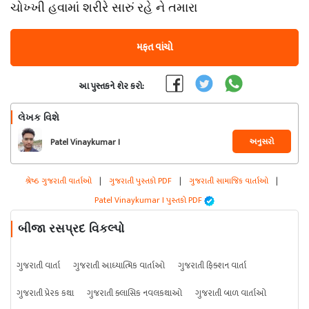
ચોખ્ખી હવામાં શરીરે સારું રહે ને તમારા
મફત વાંચો
આ પુસ્તકને શેર કરો:
લેખક વિશે
અનુસરો
Patel Vinaykumar I
શ્રેષ્ઠ ગુજરાતી વાર્તાઓ
|
ગુજરાતી પુસ્તકો PDF
|
ગુજરાતી સામાજિક વાર્તાઓ
|
Patel Vinaykumar I પુસ્તકો PDF
બીજા રસપ્રદ વિકલ્પો
ગુજરાતી વાર્તા
ગુજરાતી આધ્યાત્મિક વાર્તાઓ
ગુજરાતી ફિક્શન વાર્તા
ગુજરાતી પ્રેરક કથા
ગુજરાતી ક્લાસિક નવલકથાઓ
ગુજરાતી બાળ વાર્તાઓ