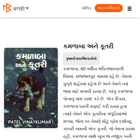
☰
લૉગિન
मराठी
મફત પ્રકાશિત કરો
કમળાબા અને કૂતરી
ગુજરાતી સામાજિક વાર્તાઓ
કમળાબા, 60 વર્ષીય ભક્તિભાવવાળી
વિધવા, સજ્જનપુર ગામમાં રહે છે. તેમના
પુત્રો શહેરમાં રહેતા છે અને તેમને ત્યાં
જવા માટે મનાવી રહ્યા છે, પરંતુ કમળાબા
પોતાનું ગામ પસંદ કરે છે. એક દિવસ,
કમળાબા ઘરની સફાઈ કરી રહ્યા હતા
ત્યારે તેમને એક કૂતરીના ગલૂડિયાઓ
મળ્યા, જેના પર તેમણે મોટું પ્રેમ દર્શાવ્યું.
કાબરી નામની એક કૂતરી, જે તેમના ઘરમાં
રહી, કમળાબા સાથે ખૂબ જ નજીક બની