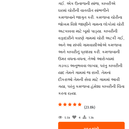
ગઈ. એક ઉનાળાની સાંજ, કાબરીએ
ઘરમાં ચોરીની વાતચીત સાંભળીને
કમળાબાને જાગૃત કરી. કમળાબા ચોરીના
જોખમ વિશે જાણીને ગામના લોકોમાં ચોરી
અટકાવવા માટે બૂમો પાડ્યા. કાબરીની
વફાદારીને કારણે ગામમાં ચોરી અટકી ગઈ,
અને આ સંબંધે ગામવાસીઓએ કમળાબા
અને કાબરીનું પ્રશંસા કરી. કમળાબાની
ઉંમર વધતા-વધતા, તેઓ આરોગ્યમાં
ગડબડ અનુભવવા લાગ્યા, પરંતુ કાબરીની
યાદ તેમને ગામમાં જ રાખી. તેમનાં
દીકરાઓ તેમની સેવા માટે ગામમાં આવી
ગયા, પરંતુ કમળાબા હંમેશા કાબરીની ચિંતા
કરતા રહ્યા.
(23.8k)
5.5k
4
1.3k