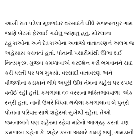
આખી રાત પડેલા મૂશળધાર વરસાદને લીધે સજ્જનપુર ગામ
જાણે બેટમાં ફેરવાઈ ગયેલું જણાતું હતું. મોરલાના
ટહુકાઓના અને દેડકાઓના અવાજો વાતાવરણને અલગ જ
અહેસાસ કરાવતાં હતાં. પોતાની પથારીમાંથી ઊભા થઈ
નિત્યક્રમ મુજબ કમળાબાએ કરદશૅન કરી ભગવાનને યાદ
કરી ધરતી પર પગ મુક્યો. વરસાદી વાતાવરણ અને
વીજળીના કડાકાને લીધે અધૂરી ઊંઘ તેમના ચહેરા પર સ્પષ્ટ
વર્તાઈ રહી હતી. કમળાબા ૬૦ વરસના ભક્તિભાવવાળા એક
સ્ત્રી હતા. નાની ઉંમરે વિધવા થયેલા કમળાબાના બે પુત્રો
પોતાના પરિવાર સાથે શહેરમાં સુખેથી રહેતા. તેઓ
જમનાબાને પણ શહેરમાં રહેવા માટેનો આગ્રહ કરતાં પણ
કમળાબા કહેતા કે, શહેર કરતા અમારે ગામડું ભલું, ગામડાની