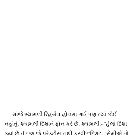
સાંજે શ્યામલી રિહર્સલ હોલમાં ગઈ પણ ત્યાં કોઈ
નહોતું. શ્યામલી દિશાને ફોન કરે છે. શ્યામલી:- "હેલો દિશા
ક્યાં છે તું? આજે પ્રેક્ટીસ નથી કરવી?"દિશા:- "સેમીએ તો