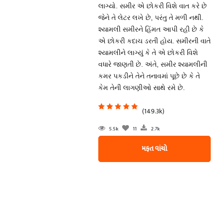
લાગ્યો. સમીર એ છોકરી વિશે વાત કરે છે
જેને તે લેટર લખે છે, પરંતુ તે મળી નથી.
શ્યામલી સમીરને હિંમત આપી રહી છે કે
એ છોકરી કદાચ ડરતી હોય. સમીરની વાતે
શ્યામલીને લાગ્યું કે તે એ છોકરી વિશે
વધારે જાણતી છે. અંતે, સમીર શ્યામલીની
કમર પકડીને તેને તનાવમાં પૂછે છે કે તે
કેમ તેની લાગણીઓ સાથે રમે છે.
(149.3k)
5.5k
11
2.7k
મફત વાંચો