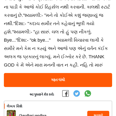
ના પાડી કે આજે કોઈ રિહર્સલ નથી કરવાની. કાલથી સ્ટાર્ટ
કરવાનું છે."શ્યામલી:- "મને તો કોઈએ કશું જણાવ્યું જ
નથી."દિશા:- "કદાચ સમીર તને કહેવાનું ભૂલી ગયો
હશે."શ્યામલી:- "હા સારું. ચલ તો હું પણ નીકળું.
Bye..."દિશા:- "ok bye..." શ્યામલી વિચારવા લાગી કે
સમીરે મને કેમ ન કહ્યું અને આજે પણ એનું વર્તન કંઈક
અલગ જ પ્રકારનું લાગ્યું. મને ઈગ્નોર કરે છે. THANK
GOD કે મેં એને મારા મનની વાત ન કહી. નહિ તો મારું
મફત વાંચો
આ પુસ્તકને શેર કરો:
લેખક વિશે
અનુસરો
Chaudhari sandhya