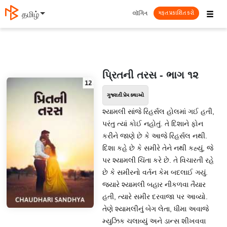
☰
લૉગિન
தமிழ்
મફત પ્રકાશિત કરો
પ્રિતની તરસ - ભાગ ૧૨
ગુજરાતી પ્રેમ કથાઓ
શ્યામલી સાંજે રિહર્સલ હોલમાં ગઈ હતી,
પરંતુ ત્યાં કોઈ નહોતું. તે દિશાને ફોન
કરીને જાણે છે કે આજે રિહર્સલ નથી.
દિશા કહે છે કે સમીરે તેને નથી કહ્યું, જે
પર શ્યામલી ચિંતા કરે છે. તે વિચારતી રહે
છે કે સમીરનો વર્તન કેમ બદલાઈ ગયું.
જ્યારે શ્યામલી બહાર નીકળવા તૈયાર
હતી, ત્યારે સમીર દરવાજા પર આવ્યો.
તેણે શ્યામલીનું બેગ લેતા, ધીમા અવાજે
મ્યુઝિક ચલાવ્યું અને ડાન્સ શીખવવા