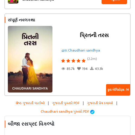
સંપૂર્ણ નવલકથા
પ્રિતની તરસ
દ્વારા Chaudhari sandhya
(2.2m)
85.7k
194
43.3k
કુલ એપિસોડ્સ : 14
શ્રેષ્ઠ ગુજરાતી વાર્તાઓ
|
ગુજરાતી પુસ્તકો PDF
|
ગુજરાતી પ્રેમ કથાઓ
|
Chaudhari sandhya પુસ્તકો PDF
બીજા રસપ્રદ વિકલ્પો