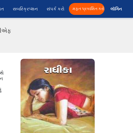
ાત
સબસ્ક્રિપ્શન
સંપર્ક કરો
મફત પ્રકાશિત કરો
લૉગિન 
ીડીએફ
થે
તન
ં