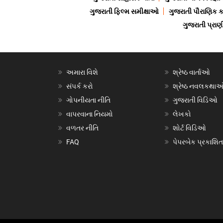
ગુજરાતી ફિલ્મ સમીક્ષાઓ
ગુજરાતી પૌરાણિક
ગુજરાતી પ્ર
અમારા વિશે
શ્રેષ્ઠ વાર્તાઓ
સંપર્ક કરો
શ્રેષ્ઠ નવલકથા
ગોપનીયતા નીતિ
ગુજરાતી વિડિઓ
વાપરવાના નિયમો
લેખકો
વળતર નીતિ
શોર્ટ વિડિઓ
FAQ
પેપરબેક પ્રકાશિત