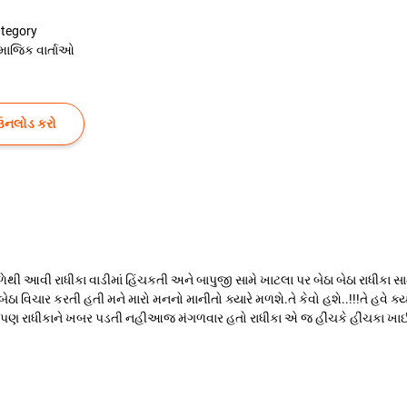
tegory
માજિક વાર્તાઓ
ઉનલોડ કરો
ી આવી રાધીકા વાડીમાં હિંચકતી અને બાપુજી સામે ખાટલા પર બેઠા બેઠા રાધીકા 
ા વિચાર કરતી હતી મને મારો મનનો માનીતો ક્યારે મળશે.તે કેવો હશે..!!!તે હવે ક્યાર
ણ રાધીકાને ખબર પડતી નહીઆજ મંગળવાર હતો રાધીકા એ જ હીંચકે હીંચકા ખાઈ રહી