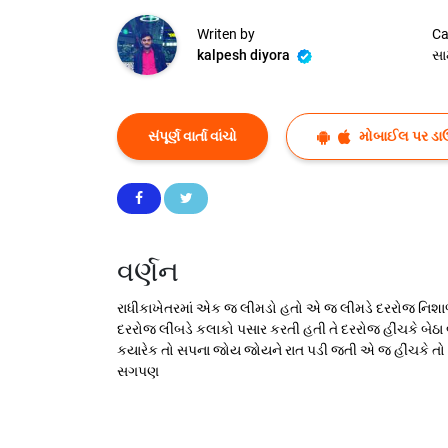
Writen by
Ca
kalpesh diyora
સા
સંપૂર્ણ વાર્તા વાંચો
મોબાઈલ પર ડા
વર્ણન
રાધીકાખેતરમાં એક જ લીમડો હતો એ જ લીમડે દરરોજ નિશાળેથ
દરરોજ લીંબડે કલાકો પસાર કરતી હતી તે દરરોજ હીંચકે બેઠા બેઠ
કયારેક તો સપના જોય જોયને રાત પડી જતી એ જ હીંચકે તો પ
સગપણ