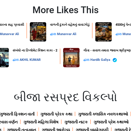
More Likes This
રવારના સહ પ્રવાસી
વાળની દુકાને વહેમનું વાવાઝોડું
4500નું પે
Munavvar Ali
દ્વારા
Munavvar Ali
દ્વારા
Munav
સંબંધો ના ડિપ્લોમેટ કિશન કાકા - 2
ગીતા - સવાલ તમારા જવાબ શ્રીકૃષ્ણ
દ્વારા
AKHIL KUMAR
દ્વારા
Hardik Galiya
બીજા રસપ્રદ વિકલ્પો
ગુજરાતી ફિક્શન વાર્તા
ગુજરાતી પ્રેરક કથા
ગુજરાતી ક્લાસિક નવલકથાઓ
રવાસ વર્ણન
ગુજરાતી મહિલા વિશેષ
ગુજરાતી નાટક
ગુજરાતી પ્રેમ કથાઓ
ન
ગુજરાતી તત્વજ્ઞાન
ગુજરાતી આરોગ્ય
ગુજરાતી બાયોગ્રાફી
ગુજરાતી ર