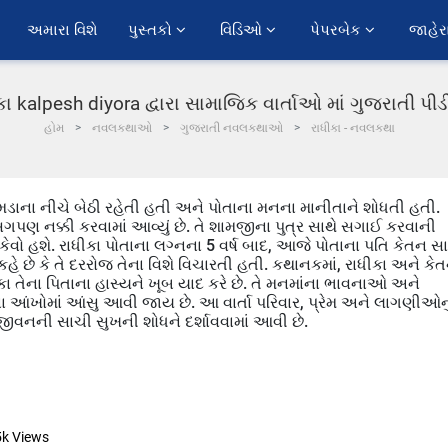
અમારા વિશે
પુસ્તકો 
વિડિઓ 
પેપરબેક 
જાહેર
કા kalpesh diyora દ્વારા સામાજિક વાર્તાઓ માં ગુજરાતી પ
હોમ
નવલકથાઓ
ગુજરાતી નવલકથાઓ
રાધીકા - નવલકથા
ીમડાના નીચે બેઠી રહેતી હતી અને પોતાના મનના માનીતાને શોધતી હતી.
 સગપણ નક્કી કરવામાં આવ્યું છે. તે શામજીના પુત્ર સાથે સગાઈ કરવાની
રો કેવો હશે. રાધીકા પોતાના લગ્નના 5 વર્ષ બાદ, આજે પોતાના પતિ કેતન સા
 કહે છે કે તે દરરોજ તેના વિશે વિચારતી હતી. કથાનકમાં, રાધીકા અને કે
ધીકા તેના પિતાના હાસ્યને ખૂબ યાદ કરે છે. તે મનમાંના ભાવનાઓ અને
ીના આંખોમાં આંસુ આવી જાય છે. આ વાર્તા પરિવાર, પ્રેમ અને લાગણીઓનુ
ને જીવનની સાચી સુખની શોધને દર્શાવવામાં આવી છે.
5k
Views