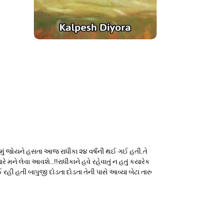
સામું જોયને હસતા આજ રાધીકા ૨૪ વષઁની થઈ ગઈ હતી.તે
ે મને લેવા આવશે..!!રાધીકાને હવે રહેવાતું ન હતું કયારેક
 હતી બાપુજી દોડતા દોડતા તેની પાસે આવ્યા બેટા તારુ