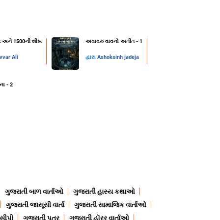
ન્ટ અને 1500ની શીખ
અવાવરુ વાવનો અતીત - 1
var Ali
દ્વારા
Ashoksinh jadeja
ના - 2
ગુજરાતી બાળ વાર્તાઓ
ગુજરાતી હાસ્ય કથાઓ
ગુજરાતી જાસૂસી વાર્તા
ગુજરાતી સામાજિક વાર્તાઓ
ેસીપી
ગુજરાતી પત્ર
ગુજરાતી હૉરર વાર્તાઓ