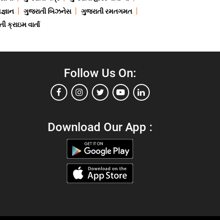
જ્ઞાન
ગુજરાતી બિઝનેસ
ગુજરાતી રમતગમત
ી ક્રાઇમ વાર્તા
Follow Us On:
Download Our App :