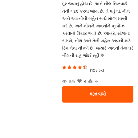
દૂર જવાનું હોય છે, અને નીલ નિઃસ્વાર્થ
તેની મદદ કરવા જાય છે. તે પહેલાં, નીલ
અને અવનીની બહેન સાથે મોજ મસ્તી
કરે છે, અને નીલને અવનીને પ્રપોઝ
કરવાનો વિચાર આવે છે. આખરે, સાંજના
સમયે, નીલ અને તેની બહેન અવની માટે
રિંગ લેવા નીકળે છે, જ્યારે અવની તેના ઘરે
નીલની રાહ જોઈ રહી છે.
(102.5k)
8.4k
6
4k
મફત વાંચો