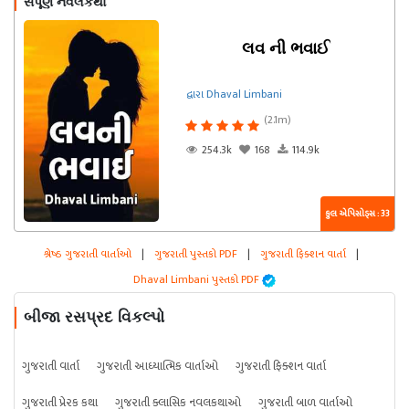
સંપૂર્ણ નવલકથા
લવ ની ભવાઈ
દ્વારા Dhaval Limbani
(2.1m)
254.3k
168
114.9k
કુલ એપિસોડ્સ : 33
શ્રેષ્ઠ ગુજરાતી વાર્તાઓ
|
ગુજરાતી પુસ્તકો PDF
|
ગુજરાતી ફિક્શન વાર્તા
|
Dhaval Limbani પુસ્તકો PDF
બીજા રસપ્રદ વિકલ્પો
ગુજરાતી વાર્તા
ગુજરાતી આધ્યાત્મિક વાર્તાઓ
ગુજરાતી ફિક્શન વાર્તા
ગુજરાતી પ્રેરક કથા
ગુજરાતી ક્લાસિક નવલકથાઓ
ગુજરાતી બાળ વાર્તાઓ