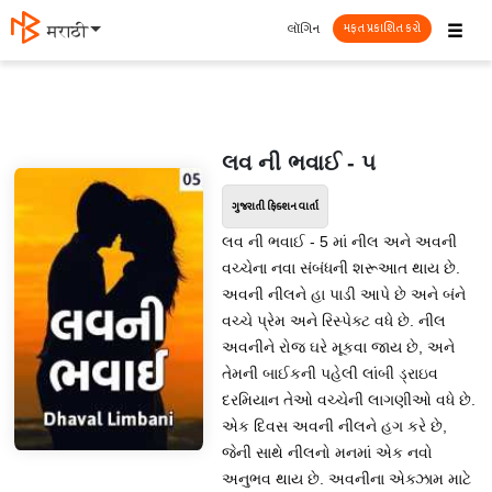
☰
લૉગિન
मराठी
મફત પ્રકાશિત કરો
લવ ની ભવાઈ - ૫
ગુજરાતી ફિક્શન વાર્તા
લવ ની ભવાઈ - 5 માં નીલ અને અવની
વચ્ચેના નવા સંબંધની શરૂઆત થાય છે.
અવની નીલને હા પાડી આપે છે અને બંને
વચ્ચે પ્રેમ અને રિસ્પેક્ટ વધે છે. નીલ
અવનીને રોજ ઘરે મૂકવા જાય છે, અને
તેમની બાઈકની પહેલી લાંબી ડ્રાઇવ
દરમિયાન તેઓ વચ્ચેની લાગણીઓ વધે છે.
એક દિવસ અવની નીલને હગ કરે છે,
જેની સાથે નીલનો મનમાં એક નવો
અનુભવ થાય છે. અવનીના એક્ઝામ માટે