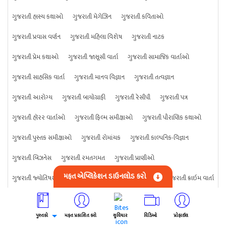
ગુજરાતી હાસ્ય કથાઓ
ગુજરાતી મેગેઝિન
ગુજરાતી કવિતાઓ
ગુજરાતી પ્રવાસ વર્ણન
ગુજરાતી મહિલા વિશેષ
ગુજરાતી નાટક
ગુજરાતી પ્રેમ કથાઓ
ગુજરાતી જાસૂસી વાર્તા
ગુજરાતી સામાજિક વાર્તાઓ
ગુજરાતી સાહસિક વાર્તા
ગુજરાતી માનવ વિજ્ઞાન
ગુજરાતી તત્વજ્ઞાન
ગુજરાતી આરોગ્ય
ગુજરાતી બાયોગ્રાફી
ગુજરાતી રેસીપી
ગુજરાતી પત્ર
ગુજરાતી હૉરર વાર્તાઓ
ગુજરાતી ફિલ્મ સમીક્ષાઓ
ગુજરાતી પૌરાણિક કથાઓ
ગુજરાતી પુસ્તક સમીક્ષાઓ
ગુજરાતી રોમાંચક
ગુજરાતી કાલ્પનિક-વિજ્ઞાન
ગુજરાતી બિઝનેસ
ગુજરાતી રમતગમત
ગુજરાતી પ્રાણીઓ
મફત એપ્લિકેશન ડાઉનલોડ કરો
ગુજરાતી જ્યોતિષશાસ્ત્ર
ગુજરાતી વિજ્ઞાન
ગુજરાતી કંઈપણ
ગુજરાતી ક્રાઇમ વાર્તા
પુસ્તકો
મફત પ્રકાશિત કરો
સુવિચાર
વિડિઓ
પ્રોફાઈલ