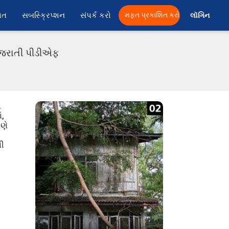
ાત
સબસ્ક્રિપ્શન
સંપર્ક કરો
મફત પ્રકાશિત કરો
લૉગિન 
ગુજરાતી પીડીએફ
ં
ં,
ાણે
ની