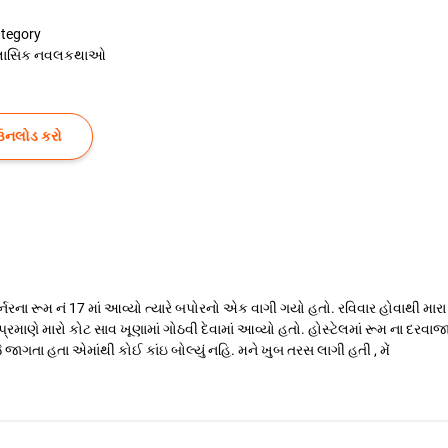
tegory
્લાસિક નવલકથાઓ
ઉનલોડ કરો
નરના રૂમ નં 17 માં આવ્યો ત્યારે બપોરનો એક વાગી ગયો હતો. રવિવાર હોવાથી મારા ર
 પ્રમાણે મારો કોટ સાવ ખૂણામાં ગોઠવી દેવામાં આવ્યો હતો. હોસ્ટેલમાં રૂમ ના દરવ
જે જાગતા હતા એમાંથી કોઈ કાંઇ બોલ્યું નહિ. મને ખુબ તરસ લાગી હતી , મેં