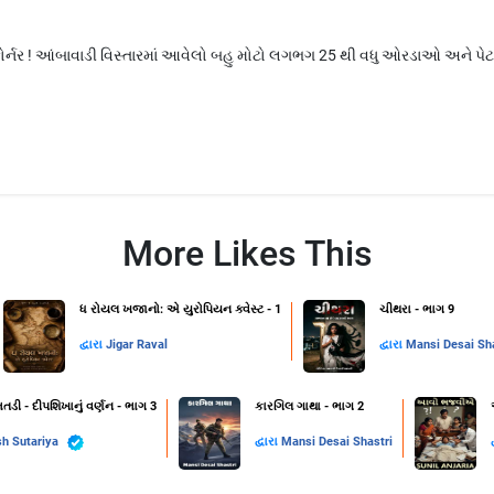
કોર્નર ! આંબાવાડી વિસ્તારમાં આવેલો બહુ મોટો લગભગ 25 થી વધુ ઓરડાઓ અને
More Likes This
ધ રોયલ ખજાનો: એ યુરોપિયન ક્વેસ્ટ - 1
ચીથરા - ભાગ 9
દ્વારા
Jigar Raval
દ્વારા
Mansi Desai Sha
તડી - દીપશિખાનું વર્ણન - ભાગ 3
કારગિલ ગાથા - ભાગ 2
h Sutariya
દ્વારા
Mansi Desai Shastri