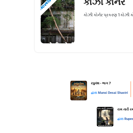
કોઝી કોર્નર
Novels
કોઝી કોર્નર પ્રકરણ 1કોઝી 
રઘુવંશ - ભાગ 7
દ્વારા
Mansi Desai Shastri
રામ તારી રમ
દ્વારા
Rupes