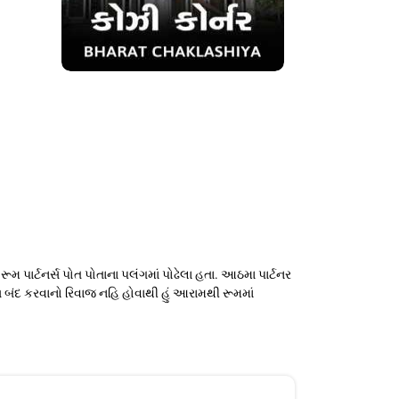
ૂમ પાર્ટનર્સ પોત પોતાના પલંગમાં પોઢેલા હતા. આઠમા પાર્ટનર
ાજા બંદ કરવાનો રિવાજ નહિ હોવાથી હું આરામથી રૂમમાં