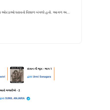
 પેટા ઓરડાઓ ધરાવતો વિશાળ બંગલો હતો. આગળ અ...
સંતાન ની ભૂખ - ભાગ 1
stri
દ્વારા
Urmi Sonagara
આવો ભજવીએ - 2
દ્વારા
SUNIL ANJARIA