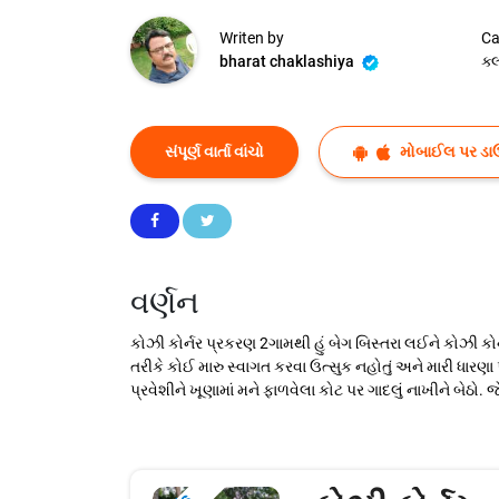
Writen by
Ca
bharat chaklashiya
ક
સંપૂર્ણ વાર્તા વાંચો
મોબાઈલ પર ડા
વર્ણન
કોઝી કોર્નર પ્રકરણ 2ગામથી હું બેગ બિસ્તરા લઈને કોઝી કોર્
તરીકે કોઈ મારુ સ્વાગત કરવા ઉત્સુક નહોતું અને મારી ધારણા
પ્રવેશીને ખૂણામાં મને ફાળવેલા કોટ પર ગાદલું નાખીને બેઠો. 