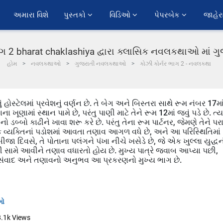
અમારા વિશે
પુસ્તકો 
વિડિઓ 
પેપરબેક 
જાહેર
ાગ 2 bharat chaklashiya દ્વારા ક્લાસિક નવલકથાઓ માં 
હોમ
નવલકથાઓ
ગુજરાતી નવલકથાઓ
કોઝી કોર્નર ભાગ 2 - નવલકથા
ં હોસ્ટેલમાં પ્રવેશનું વર્ણન છે. તે બેગ અને બિસ્તરા સાથે રૂમ નંબર 17મા
ના ખૂણામાં સ્થાન પામે છે, પરંતુ પાણી માટે તેને રૂમ 12માં જવું પડે છે. ત્યા
ો ડબ્બો કાઢીને ખાવા શરૂ કરે છે. પરંતુ તેના રૂમ પાર્ટનર, જેમણે તેને પર
ક વ્યક્તિનાં પડોશમાં આવતા તણાવ આગળ વધે છે, અને આ પરિસ્થિતિમાં
 બીજા દિવસે, તે પોતાના પલંગને પંખા નીચે ખસેડે છે, જે એક ખુલ્લા યુદ્ધ
ેની સામે આવીને તણાવ વધારતો હોય છે. મુખ્ય પાત્રે જવાબ આપ્યા પછી,
 સંવાદ અને તણાવનો અનુભવ આ પ્રકરણનો મુખ્ય ભાગ છે.
ાઓ
8.1k
Views