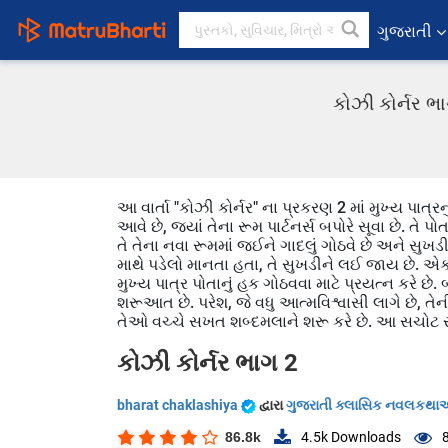
ગુજરાતી
કોઝી કોર્નર ભ
આ વાર્તા "કોઝી કોર્નર" ના પ્રકરણ 2 માં મુખ્ય પાત્રનુ
આવે છે, જ્યાં તેના રૂમ પાર્ટનર્સ બપોરે સૂવા છે. તે પોતા
તે તેના નવા રૂમમાં જઈને ગાદલું ગોઠવે છે અને સુખડીન
માથે પડેલો માનતા હતા, તે સુખડીને લઈ જાય છે. એ
મુખ્ય પાત્ર પોતાનું હક ગોઠવવા માટે પ્રયત્ન કરે છે.
શરૂઆત છે. પરેશ, જે વધુ આત્મવિશ્વાસી લાગે છે, ત
તેઓ વચ્ચે સખત શબ્દમલાને શરૂ કરે છે. આ સચોટ
કોઝી કોર્નર ભાગ 2
bharat chaklashiya
દ્વારા
ગુજરાતી ક્લાસિક નવલકથ
86.8k
4.5k
Downloads