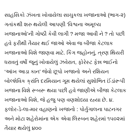
સાહસિકો ઝંખતા ખોવાયેલા સાચુકલા ખજાનાઓ (ભાગ-૨)
ગતાંકથી શરુ થયેલી આપણી ‘વિશ્વના અમૂલ્ય
ખજાનાઓ’ની ગોષ્ઠી કેવી લાગી ? મજા આવી ને ? તો પછી
હવે ફરીથી તૈયાર થઈ જાઓ એવા જ બીજા કેટલાક
ખજાનાઓ વિશે જાણવા માટે. કિંગ જ્હોનનું, ત્રણ થિયરી
ધરાવતું વર્ષો જૂનું ખોવાયેલું ઝવેરાત, ફોરેસ્ટ ફેન્ન ભાઈનો
‘આંખ આડા કાન’ જેવો છૂપો ખજાનો અને રશિયન
બોલ્શેવિક ક્રાંતિ દરમિયાન ગૂમ થયેલાં સુશોભિત ઈંડાંરૂપી
ખજાના વિશે રૂબરૂ થયા પછી હવે જાણીએ બીજા કેટલાક
ખજાનાઓ વિશે, જે હજુ પણ વણશોધ્યા રહ્યા છે. ૪.
ફ્લોર-ડે-લા-માર વહાણનો ખજાનો : પોર્તુગાલના પાટનગર
અને મોટા શહેરોમાંના એક એવા લિસ્બન શહેરમાં ૧૫૦૨માં
તૈયાર થયેલું ૪૦૦