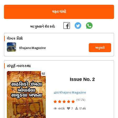
મફત વાંચો
આ પુસ્તકને શેર કરો:
લેખક વિશે
અનુસરો
Khajano Magazine
સંપૂર્ણ નવલકથા
Issue No. 2
દ્વારા Khajano Magazine
(97.7k)
44.1k
7
17.4k