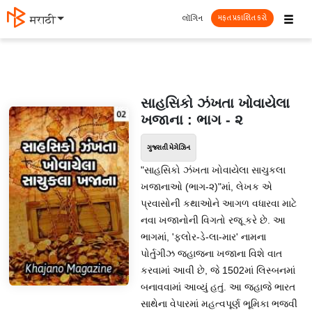
☰
લૉગિન
मराठी
મફત પ્રકાશિત કરો
સાહસિકો ઝંખતા ખોવાયેલા
ખજાના : ભાગ - ૨
ગુજરાતી મેગેઝિન
"સાહસિકો ઝંખતા ખોવાયેલા સાચુકલા
ખજાનાઓ (ભાગ-૨)"માં, લેખક એ
પ્રવાસોની કથાઓને આગળ વધારવા માટે
નવા ખજાનોની વિગતો રજૂ કરે છે. આ
ભાગમાં, 'ફ્લોર-ડે-લા-માર' નામના
પોર્તુગીઝ જહાજના ખજાના વિશે વાત
કરવામાં આવી છે, જે 1502માં લિસ્બનમાં
બનાવવામાં આવ્યું હતું. આ જહાજે ભારત
સાથેના વેપારમાં મહત્વપૂર્ણ ભૂમિકા ભજવી