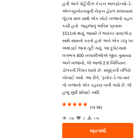
હતી અને પોર્ટુગીઝ કેપ્ટન અલફોન્સો-ડે-
એલ્બ્યુક્વેરક્યુની નેતૃત્વ હેઠળ મલાક્કામાં
લૂંટના માલ સાથે એક મોટો ખજાનો વહન
કર્યો હતો. જહાજનું અંતિમ પ્રવાસ
1511માં થયું, જ્યારે તે ભયંકર વાવાઝોડા
સાથે સામનો કરતો હતો અને એક ટાપુ પર
અથડાઈ જતાં તૂટી ગયું. આ દુર્ઘટનામાં
લગભગ 400 ખલાસીઓએ જીવ ગુમાવ્યા
અને ખજાનો, જે આજે 2.6 બિલિયન
ડોલરની કિંમત ધરાવે છે, સમુદ્રની તળિયે
ખોવાઈ ગયો. આ રીતે, 'ફ્લોર-ડે-લા-માર'
નો ખજાનો એક રહસ્ય બની ગયો છે, જે
હજુ સુધી શોધાઈ નથી.
(14.9k)
5.1k
5
1.7k
મફત વાંચો