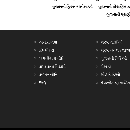
ગુજરાતી ફિલ્મ સમીક્ષાઓ
ગુજરાતી પૌરાણિક
ગુજરાતી પ્ર
અમારા વિશે
શ્રેષ્ઠ વાર્તાઓ
સંપર્ક કરો
શ્રેષ્ઠ નવલકથા
ગોપનીયતા નીતિ
ગુજરાતી વિડિઓ
વાપરવાના નિયમો
લેખકો
વળતર નીતિ
શોર્ટ વિડિઓ
FAQ
પેપરબેક પ્રકાશિત