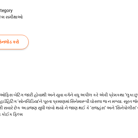
tegory
લ્મ સમીક્ષાઓ
ઉનલોડ કરો
િસ બેટિંગ જારી હોવાથી અને યુવા વર્ગને વધુ અપીલ કરે એવી પ્રેમકથા ‘લુકા છુપી
્ડહિટિંગ ‘સોનચિડિયા’ને પૂરતા પ્રમાણમાં સિનેમારૂપી ઘોસલા જ ન મળ્યા. સૂરત જેવા
વા વહેલી સવારે છેક અડાજણ સુધી લાંબો થયો ને જાણ થઈ કે ‘રાજહંસ’ અને ‘સિનેપોલીસ’
ણ કોઈક ફિલ્મ