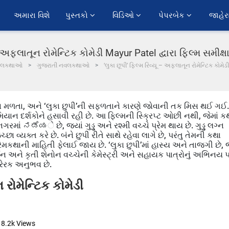
અમારા વિશે
પુસ્તકો 
વિડિઓ 
પેપરબેક 
જાહેર
ૂ – અફલાતૂન રોમેન્ટિક કોમેડી Mayur Patel દ્વારા ફિલ્મ સમી
વલકથાઓ
ગુજરાતી નવલકથાઓ
‘લુકા છૂપી’ ફિલ્મ રિવ્યૂ – અફલાતૂન રોમેન્ટિક કોમે
 ન મળતા, અને ‘લુકા છુપી’ની સફળતાને કારણે જોવાની તક મિસ થઈ ગઈ.
મિયાન દર્શકોને હસાવી રહી છે. આ ફિલ્મની સ્ક્રિપ્ટ ઓછી નથી, જેમાં ક
ગરમાં ನಡೆಯે છે, જ્યાં ગુડ્ડુ અને રશ્મી વચ્ચે પ્રેમ થાય છે. ગુડ્ડુ લગ્ન
્છા વ્યક્ત કરે છે. બંને છુપી રીતે સાથે રહેવા લાગે છે, પરંતુ તેમની કથા
ેમકથાની માહિતી ફેલાઈ જાય છે. ‘લુકા છુપી’માં હાસ્ય અને તાજગી છે, 
્યન અને કૃતી શેનોન વચ્ચેની કેમેસ્ટ્રી અને સહાયક પાત્રોનું અભિનય
્રેરક અનુભવ છે.
 રોમેન્ટિક કોમેડી
8.2k
Views