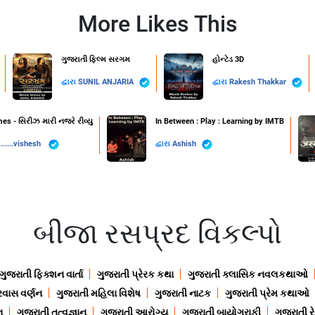
More Likes This
ગુજરાતી ફિલ્મ સરગમ
હોન્ટેડ 3D
દ્વારા
SUNIL ANJARIA
દ્વારા
Rakesh Thakkar
s - સિરીઝ મારી નજરે રીવ્યુ
In Between : Play : Learning by IMTB
.....vishesh ️
દ્વારા
Ashish
બીજા રસપ્રદ વિકલ્પો
ગુજરાતી ફિક્શન વાર્તા
ગુજરાતી પ્રેરક કથા
ગુજરાતી ક્લાસિક નવલકથાઓ
રવાસ વર્ણન
ગુજરાતી મહિલા વિશેષ
ગુજરાતી નાટક
ગુજરાતી પ્રેમ કથાઓ
ન
ગુજરાતી તત્વજ્ઞાન
ગુજરાતી આરોગ્ય
ગુજરાતી બાયોગ્રાફી
ગુજરાતી ર