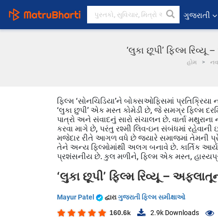
ગુજરાતી
‘લુકા છૂપી’ ફિલ્મ રિવ્ય
હોમ
ન
ફિલ્મ ‘સોનચિડિયા’ને બોક્સઓફિસમાં પ્રતિક્રિયા
‘લુકા છુપી’ એક મસ્ત કોમેડી છે, જે સમગ્ર ફિલ્મ દર
પાત્રો અને સંવાદનું સારો સંચાલન છે. વાર્તા મથુરાના ન
કરવા માગે છે, પરંતુ રશ્મી લિવ-ઇન સંબંધમાં રહેવાની ઇચ
મજેદાર રીતે આગળ વધે છે જ્યારે સમાજમાં તેમની પ્ર
તેને અન્ય ફિલ્મોમાંથી અલગ બનાવે છે. કાર્તિક આર
પ્રશંસનીય છે. કુલ મળીને, ફિલ્મ એક મસ્ત, હાસ્યપ
‘લુકા છૂપી’ ફિલ્મ રિવ્યૂ – અફલાતૂન
Mayur Patel
દ્વારા
ગુજરાતી ફિલ્મ સમીક્ષાઓ
160.6k
2.9k
Downloads