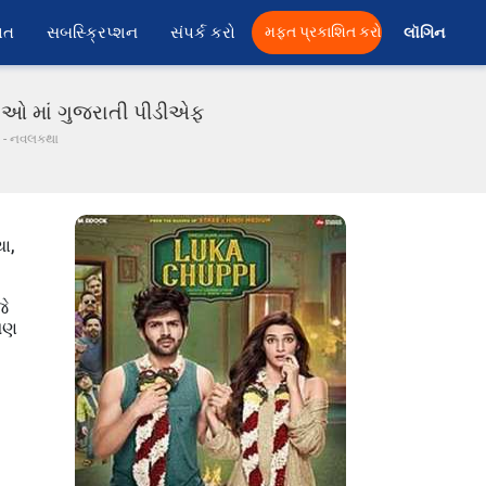
ાત
સબસ્ક્રિપ્શન
સંપર્ક કરો
મફત પ્રકાશિત કરો
લૉગિન 
ક્ષાઓ માં ગુજરાતી પીડીએફ
ડી - નવલકથા
થા,
જે
 પણ