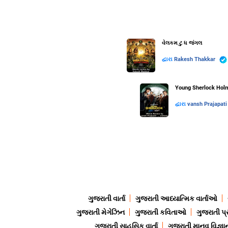
વેલકમ ટુ ધ જંગલ
દ્વારા
Rakesh Thakkar
Young Sherlock Holme
દ્વારા
vansh Prajapati .
ગુજરાતી વાર્તા
ગુજરાતી આધ્યાત્મિક વાર્તાઓ
ગુજરાતી મેગેઝિન
ગુજરાતી કવિતાઓ
ગુજરાતી પ્
ગુજરાતી સાહસિક વાર્તા
ગુજરાતી માનવ વિજ્ઞા