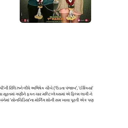
’ની રિલિઝને લીધે અભિષેક ચૌબે (‘ઉડતા પંજાબ’, ‘ઈશ્કિયાં’
 સૂરતમાં ગણીને ફક્ત ચાર મલ્ટિપ્લેક્સમાં એ ફિલ્મ લાગી ને
 બંનેમાં ‘સોનચિડિયા’ના મોર્નિંગ શોની સમ ખાવા પૂરતી એક પણ