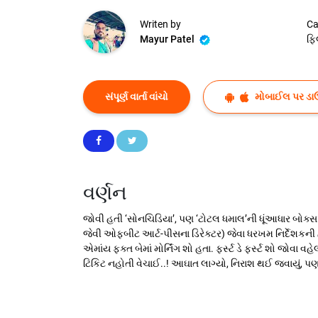
Writen by
Ca
Mayur Patel
ફિ
સંપૂર્ણ વાર્તા વાંચો
મોબાઈલ પર ડા
વર્ણન
જોવી હતી ‘સોનચિડિયા’, પણ ‘ટોટલ ધમાલ’ની ધૂંઆધાર બોક્સઓફ
જેવી ઓફબીટ આર્ટ-પીસના ડિરેક્ટર) જેવા ધરખમ નિર્દેશકની હાર
એમાંય ફક્ત બેમાં મોર્નિંગ શો હતા. ફર્સ્ટ ડે ફર્સ્ટ શો જો
ટિકિટ નહોતી વેચાઈ..! આઘાત લાગ્યો, નિરાશ થઈ જવાયું, પ