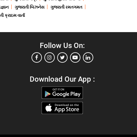
જ્ઞાન
ગુજરાતી બિઝનેસ
ગુજરાતી રમતગમત
ી ક્રાઇમ વાર્તા
Follow Us On:
Download Our App :