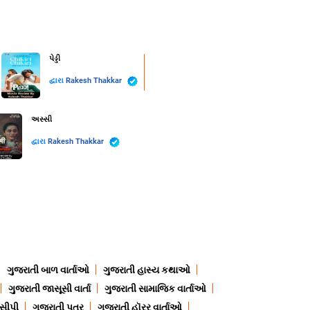
પેડ્ડી
દ્વારા
Rakesh Thakkar
અસ્સી
દ્વારા
Rakesh Thakkar
ગુજરાતી બાળ વાર્તાઓ
ગુજરાતી હાસ્ય કથાઓ
ગુજરાતી જાસૂસી વાર્તા
ગુજરાતી સામાજિક વાર્તાઓ
ેસીપી
ગુજરાતી પત્ર
ગુજરાતી હૉરર વાર્તાઓ