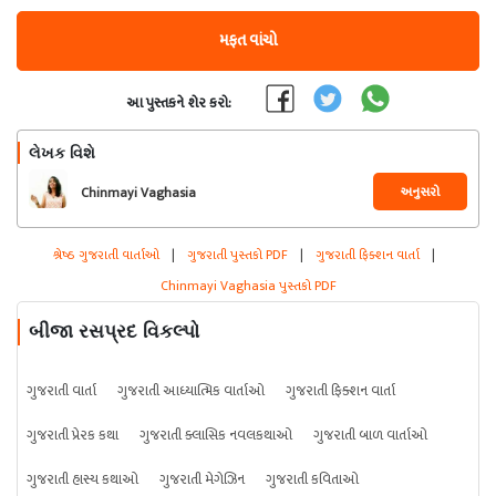
મફત વાંચો
આ પુસ્તકને શેર કરો:
લેખક વિશે
અનુસરો
Chinmayi Vaghasia
શ્રેષ્ઠ ગુજરાતી વાર્તાઓ
|
ગુજરાતી પુસ્તકો PDF
|
ગુજરાતી ફિક્શન વાર્તા
|
Chinmayi Vaghasia પુસ્તકો PDF
બીજા રસપ્રદ વિકલ્પો
ગુજરાતી વાર્તા
ગુજરાતી આધ્યાત્મિક વાર્તાઓ
ગુજરાતી ફિક્શન વાર્તા
ગુજરાતી પ્રેરક કથા
ગુજરાતી ક્લાસિક નવલકથાઓ
ગુજરાતી બાળ વાર્તાઓ
ગુજરાતી હાસ્ય કથાઓ
ગુજરાતી મેગેઝિન
ગુજરાતી કવિતાઓ