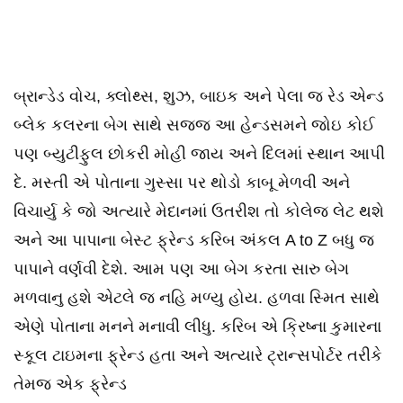
બ્રાન્ડેડ વોચ, ક્લોથ્સ, શુઝ, બાઇક અને પેલા જ રેડ એન્ડ
બ્લેક કલરના બેગ સાથે સજ્જ આ હેન્ડસમને જોઇ કોઈ
પણ બ્યુટીફુલ છોકરી મોહી જાય અને દિલમાં સ્થાન આપી
દે. મસ્તી એ પોતાના ગુસ્સા પર થોડો કાબૂ મેળવી અને
વિચાર્યુ કે જો અત્યારે મેદાનમાં ઉતરીશ તો કોલેજ લેટ થશે
અને આ પાપાના બેસ્ટ ફ્રેન્ડ કરિબ અંકલ A to Z બધુ જ
પાપાને વર્ણવી દેશે. આમ પણ આ બેગ કરતા સારુ બેગ
મળવાનુ હશે એટલે જ નહિ મળ્યુ હોય. હળવા સ્મિત સાથે
એણે પોતાના મનને મનાવી લીધુ. કરિબ એ ક્રિષ્ના કુમારના
સ્કૂલ ટાઇમના ફ્રેન્ડ હતા અને અત્યારે ટ્રાન્સપોર્ટર તરીકે
તેમજ એક ફ્રેન્ડ