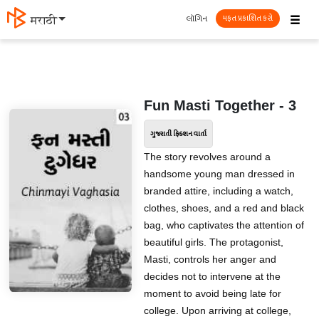
☰
લૉગિન
मराठी
મફત પ્રકાશિત કરો
Fun Masti Together - 3
ગુજરાતી ફિક્શન વાર્તા
The story revolves around a
handsome young man dressed in
branded attire, including a watch,
clothes, shoes, and a red and black
bag, who captivates the attention of
beautiful girls. The protagonist,
Masti, controls her anger and
decides not to intervene at the
moment to avoid being late for
college. Upon arriving at college,