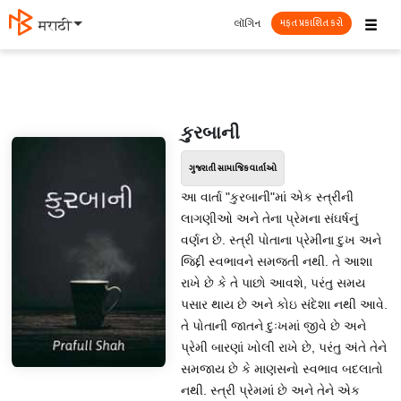
☰
લૉગિન
मराठी
મફત પ્રકાશિત કરો
કુરબાની
ગુજરાતી સામાજિક વાર્તાઓ
આ વાર્તા "કુરબાની"માં એક સ્ત્રીની
લાગણીઓ અને તેના પ્રેમના સંઘર્ષનું
વર્ણન છે. સ્ત્રી પોતાના પ્રેમીના દુખ અને
જિદ્દી સ્વભાવને સમજતી નથી. તે આશા
રાખે છે કે તે પાછો આવશે, પરંતુ સમય
પસાર થાય છે અને કોઇ સંદેશા નથી આવે.
તે પોતાની જાતને દુઃખમાં જીવે છે અને
પ્રેમી બારણાં ખોલી રાખે છે, પરંતુ અંતે તેને
સમજાય છે કે માણસનો સ્વભાવ બદલાતો
નથી. સ્ત્રી પ્રેમમાં છે અને તેને એક