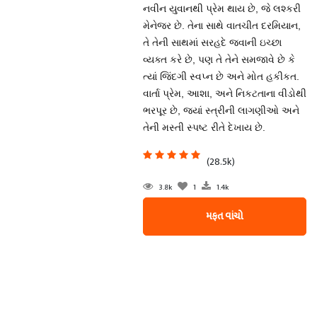
નવીન યુવાનથી પ્રેમ થાય છે, જે લશ્કરી
મેનેજર છે. તેના સાથે વાતચીત દરમિયાન,
તે તેની સાથમાં સરહદે જવાની ઇચ્છા
વ્યક્ત કરે છે, પણ તે તેને સમજાવે છે કે
ત્યાં જિંદગી સ્વપ્ન છે અને મોત હકીકત.
વાર્તા પ્રેમ, આશા, અને નિકટતાના વીડોથી
ભરપૂર છે, જ્યાં સ્ત્રીની લાગણીઓ અને
તેની મસ્તી સ્પષ્ટ રીતે દેખાય છે.
(28.5k)
3.8k
1
1.4k
મફત વાંચો