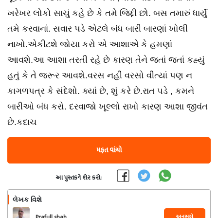
ખરેખર લોકો સાચું કહે છે કે તમે જિદ્દી છો. બસ તમારું ધાર્યું
તમે કરવાનાં. સવાર પડે એટલે બંધ બારી બારણાં ખોલી
નાખો.એકીટશે જોયા કરો એ આશાએ કે હમણાં
આવશે.આ આશા તરતી રહે છે કારણ તેને જતાં જતાં કહ્યું
હતું કે તે જરૂર આવશે.વરસ નહીં વરસો વીત્યાં પણ ન
કાગળપત્ર કે સંદેશો. ક્યાં છે, શું કરે છે.રાત પડે , કમને
બારીઓ બંધ કરો. દરવાજો ખૂલ્લો રાખો કારણ આશા જીવંત
છે.કદાચ
મફત વાંચો
આ પુસ્તકને શેર કરો:
લેખક વિશે
અનુસરો
Prafull shah