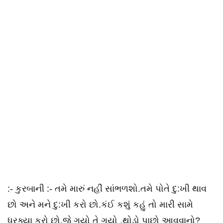
:- કુરબાની :- તમે મારું નહીં સાંભળશો.તમે પોતે દુ:ખી થાવ
છો અને મને દુ:ખી કરો છો.કંઈ કશું કહું તો મારી સામે
ધૂરક્યા કરો છો.જે ગયો તે ગયો ,થોડો પાછો આવવાનો?