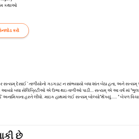
રેમ કથાઓ
ઉનલોડ કરો
સ્ટર સત્યમ્ દેસાઈ ' તાળીયોનો ગડગડાટ ન સાંભયાયો બધા શાંત બેઠા હતા, અને સત્યમ
ર આવ્યો બધા સેલિબ્રિટીઓ એ ઉભા થઇ તાળીઓ પાડી... સત્યમ્ એ આ વર્ષ માં "ભુલા 
 અનામિકાના હસ્તે લીધો. માઇક હાથમાં લઈ સત્યમ્ બોલ્યો"થેંક્યું..... " બેપળ વિચારી
ાકી છે