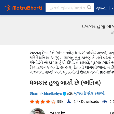
ગુજરાતી
ધબકાર હજુ બાકી
હ
સત્યમ્ દેસાઈને "બેસ્ટ ઓફ ધ યર" એવોર્ડ મળ્યો, પર
પરિસ્થિતિમાં અજીબ લાગતું હતું કારણ કે બંને વચ્ચે
એવોર્ડને સોફા પર ફેંકી દીધો. તે સમયે, પ્રભાતભા
વિચારજનક બની. સત્યમ્ પોતાની લાગણીઓમાં વ્યથિત
ગઝલના શબ્દો અને પ્રસંગોની ઉણપ વચ્ચે tug-of-w
ધબકાર હજુ બાકી છે (અંતિમ)
Dharmik bhadkoliya
દ્વારા
ગુજરાતી પ્રેમ કથાઓ
55k
2.4k
Downloads
6.
Writen by
Ca