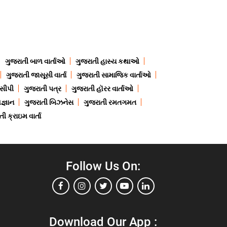
ગુજરાતી બાળ વાર્તાઓ
ગુજરાતી હાસ્ય કથાઓ
ગુજરાતી જાસૂસી વાર્તા
ગુજરાતી સામાજિક વાર્તાઓ
ેસીપી
ગુજરાતી પત્ર
ગુજરાતી હૉરર વાર્તાઓ
જ્ઞાન
ગુજરાતી બિઝનેસ
ગુજરાતી રમતગમત
ી ક્રાઇમ વાર્તા
Follow Us On:
Download Our App :