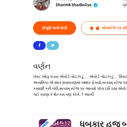
Dharmik bhadkoliya
પ્
સંપૂર્ણ વાર્તા વાંચો
મોબાઈલ પર ડા
વર્ણન
બેસ્ટ ઓફ ધ યર એવોર્ડ ગોઇઝ ટુ.... એવોર્ડ ગોઇઝ ટુ ...' મિ
અનામિકા એ શાંત વાતાવરણમાં પથ્થર ફેંક્યો,સત્યમ્ સ્ટેજ પ
કમાણી કરી બેઠી,સત્યમ્ સ્ટેજ પર આવ્યો 'વૉચ ઇન્ડિયા એવોર્ડ'
ગઈ કારણ કે થેન્ક્સ પણ કોને..? આખી
ધબકાર હજુ બ
Novels