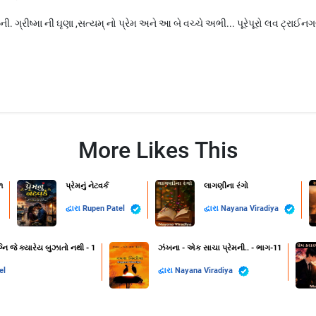
. ગ્રીષ્મા ની ઘૃણા ,સત્યમ્ નો પ્રેમ અને આ બે વચ્ચે અભી... પૂરેપૂરો લવ ટ્રાઈનગલ
More Likes This
૧
પ્રેમનું નેટવર્ક
લાગણીના રંગો
દ્વારા
Rupen Patel
દ્વારા
Nayana Viradiya
નિ જે ક્યારેય બુઝાતો નથી - 1
ઝંખના - એક સાચા પ્રેમની.. - ભાગ-11
el
દ્વારા
Nayana Viradiya