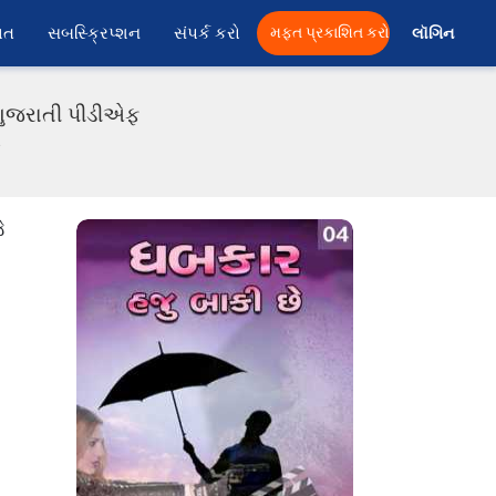
ાત
સબસ્ક્રિપ્શન
સંપર્ક કરો
મફત પ્રકાશિત કરો
લૉગિન 
 ગુજરાતી પીડીએફ
ા
ે