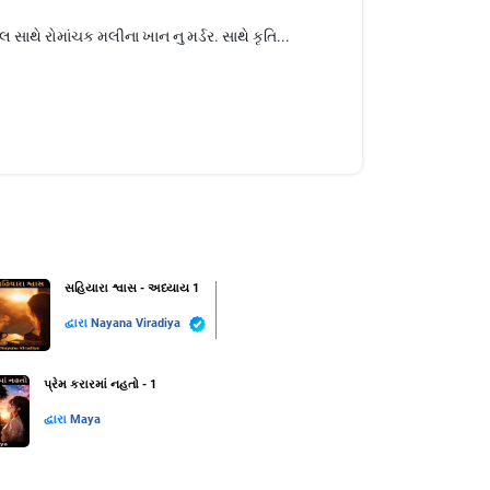
 સાથે રોમાંચક મલીના ખાન નુ મર્ડર. સાથે કૃતિ...
સહિયારા શ્વાસ - અધ્યાય 1
દ્વારા
Nayana Viradiya
પ્રેમ કરારમાં નહતો - 1
દ્વારા
Maya