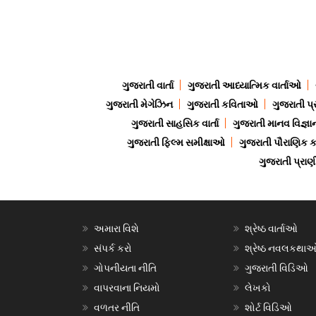
ગુજરાતી વાર્તા
ગુજરાતી આધ્યાત્મિક વાર્તાઓ
ગુજરાતી મેગેઝિન
ગુજરાતી કવિતાઓ
ગુજરાતી પ્
ગુજરાતી સાહસિક વાર્તા
ગુજરાતી માનવ વિજ્ઞા
ગુજરાતી ફિલ્મ સમીક્ષાઓ
ગુજરાતી પૌરાણિક
ગુજરાતી પ્ર
અમારા વિશે
શ્રેષ્ઠ વાર્તાઓ
સંપર્ક કરો
શ્રેષ્ઠ નવલકથા
ગોપનીયતા નીતિ
ગુજરાતી વિડિઓ
વાપરવાના નિયમો
લેખકો
વળતર નીતિ
શોર્ટ વિડિઓ