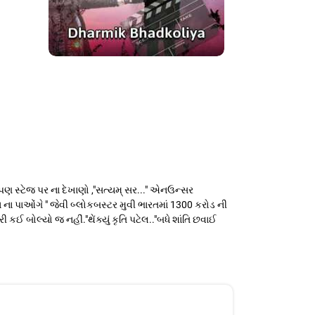
્ પણ સ્ટેજ પર ના દેખાણો ,"સત્યમ્ સર..." એનઉન્સર
ના પાઓંગે " જેવી બ્લોકબસ્ટર મુવી ભારતમાં 1300 કરોડ ની
 કઈ બોલ્યો જ નહીં."થેંક્યું કૃતિ પટેલ.."બધે શાંતિ છવાઈ