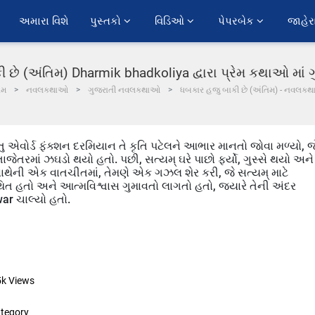
અમારા વિશે
પુસ્તકો 
વિડિઓ 
પેપરબેક 
જાહેર
 છે (અંતિમ) Dharmik bhadkoliya દ્વારા પ્રેમ કથાઓ માં
ોમ
નવલકથાઓ
ગુજરાતી નવલકથાઓ
ધબકાર હજુ બાકી છે (અંતિમ) - નવલકથ
ંતુ એવોર્ડ ફંક્શન દરમિયાન તે કૃતિ પટેલને આભાર માનતો જોવા મળ્યો, જ
 તાજેતરમાં ઝઘડો થયો હતો. પછી, સત્યમ્ ઘરે પાછો ફર્યો, ગુસ્સે થયો અને
ઈ સાથેની એક વાતચીતમાં, તેમણે એક ગઝલ શેર કરી, જે સત્યમ્ માટે
 હતો અને આત્મવિશ્વાસ ગુમાવતો લાગતો હતો, જ્યારે તેની અંદર
ar ચાલ્યો હતો.
5k
Views
tegory