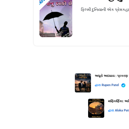
ફિલ્મી દુનિયાની એક પ્રેમકહાની
અધૂરો અધ્યાય : પ્રકરણ 
દ્વારા
Rupen Patel
મણિકર્ણિકા: અગ્
દ્વારા
Aloka Pat