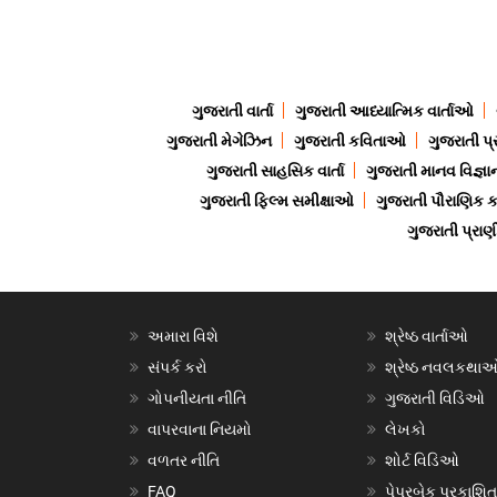
ગુજરાતી વાર્તા
ગુજરાતી આધ્યાત્મિક વાર્તાઓ
ગુજરાતી મેગેઝિન
ગુજરાતી કવિતાઓ
ગુજરાતી પ્
ગુજરાતી સાહસિક વાર્તા
ગુજરાતી માનવ વિજ્ઞા
ગુજરાતી ફિલ્મ સમીક્ષાઓ
ગુજરાતી પૌરાણિક
ગુજરાતી પ્ર
અમારા વિશે
શ્રેષ્ઠ વાર્તાઓ
સંપર્ક કરો
શ્રેષ્ઠ નવલકથા
ગોપનીયતા નીતિ
ગુજરાતી વિડિઓ
વાપરવાના નિયમો
લેખકો
વળતર નીતિ
શોર્ટ વિડિઓ
FAQ
પેપરબેક પ્રકાશિત