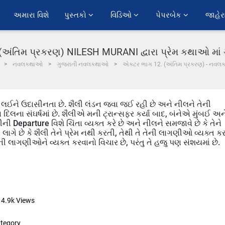
અમારા વિશે
પુસ્તકો 
વિડિઓ 
પેપરબેક 
જાહેર
(અંતિમ પ્રકરણ) NILESH MURANI દ્વારા પ્રેમ કથાઓ માં
નવલકથાઓ
ગુજરાતી નવલકથાઓ
એક્ટર ભાગ 12. (અંતિમ પ્રકરણ) - નવલ
ને લઈને ઉદાસીનતા છે. શૈલી લંડન જવા જઈ રહી છે અને નીલને તેની
િલના સંઘર્ષમાં છે. શૈલીએ મની ટ્રાન્સફર કર્યા બાદ, બંનેએ મુંબઈ અન
ની Departure વિશે ચિંતા વ્યક્ત કરે છે અને નીલને સમજાવે છે કે તેને
ે છે કે શૈલી તેને પ્રેમ નથી કરતી, તેથી તે તેની લાગણીઓ વ્યક્ત ક
ની લાગણીઓને વ્યક્ત કરવાનો વિચાર છે, પરંતુ તે હજુ પણ સંશયમાં છે.
4.9k
Views
tegory