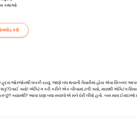
રેમ કથાઓ
ઉનલોડ કરો
 હૃદય જોરજોરથી ધબકી રહ્યું. જાણે બંધ થવાની તૈયારીમાં હોય એવા સિગ્નલ આપવા
ી શકું?ટેવાઈ ગયો! એક્ટિંગ કરી કરીને એક બીબામાં ઢળી ગયો, મારાથી એક્ટિંગ સ
ેમ કરું છું? ક્યારથી? આવા ઘણા બધા સવાલોએ મને ઘેરી લીધો હતો. બસ મારા ઈરાદાઓ