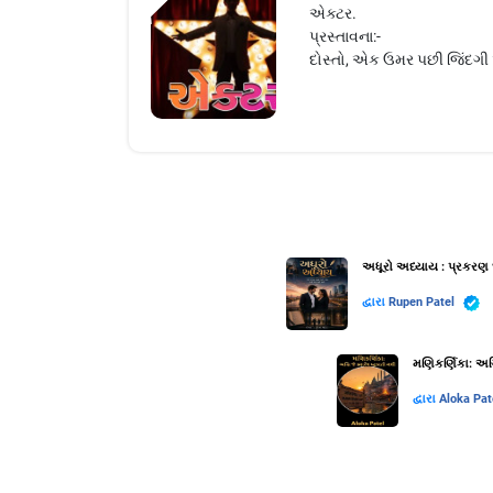
એક્ટર.
પ્રસ્તાવના:-
દોસ્તો, એક ઉમર પછી જિંદગી 
અધૂરો અધ્યાય : પ્રકરણ 
દ્વારા
Rupen Patel
મણિકર્ણિકા: અગ્
દ્વારા
Aloka Pat