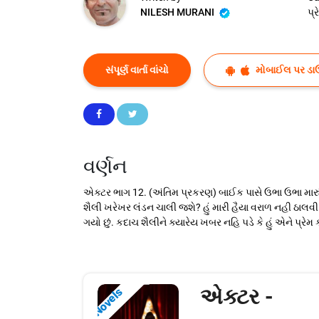
NILESH MURANI
પ્
સંપૂર્ણ વાર્તા વાંચો
મોબાઈલ પર ડા
વર્ણન
એક્ટર ભાગ 12. (અંતિમ પ્રકરણ) બાઈક પાસે ઉભા ઉભા મારું
શૈલી ખરેખર લંડન ચાલી જશે? હું મારી હૈયા વરાળ નહી ઠાલવ
ગયો છું. કદાચ શૈલીને ક્યારેય ખબર નહિ પડે કે હું એને પ્ર
એક્ટર -
Novels