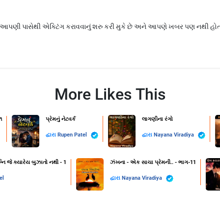
આપણી પાસેથી એક્ટિંગ કરાવવાનું શરુ કરી મુકે છે અને આપણે ખબર પણ નથી હોતી
More Likes This
૧
પ્રેમનું નેટવર્ક
લાગણીના રંગો
દ્વારા
Rupen Patel
દ્વારા
Nayana Viradiya
નિ જે ક્યારેય બુઝાતો નથી - 1
ઝંખના - એક સાચા પ્રેમની.. - ભાગ-11
el
દ્વારા
Nayana Viradiya