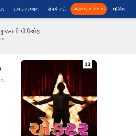
ાત
સબસ્ક્રિપ્શન
સંપર્ક કરો
મફત પ્રકાશિત કરો
લૉગિન 
 ગુજરાતી પીડીએફ
કથા
ે
રવા