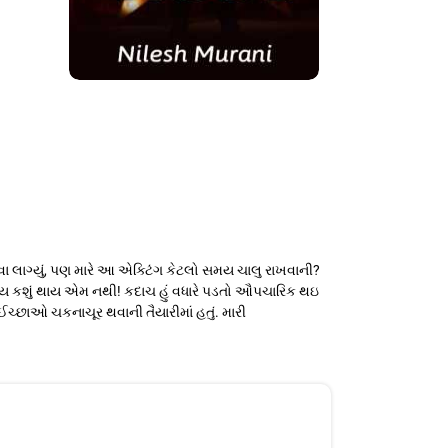
 લાગ્યું, પણ મારે આ એક્ટિંગ કેટલો સમય ચાલુ રાખવાની?
િવાય કશું થાય એમ નથી! કદાચ હું વધારે પડતો ઔપચારિક થઇ
 ઈચ્છાઓ ચકનાચૂર થવાની તૈયારીમાં હતું. મારી