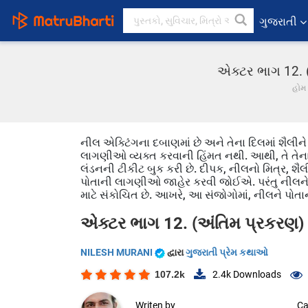
ગુજરાતી
એક્ટર ભાગ 12. 
હોમ
નીલ એક્ટિંગના દબાણમાં છે અને તેના દિલમાં શૈલી
લાગણીઓ વ્યક્ત કરવાની હિંમત નથી. આથી, તે તેના દ
લંડનની ટીકીટ બુક કરી છે. દીપક, નીલનો મિત્ર, શૈલી
પોતાની લાગણીઓ જાહેર કરવી જોઈએ. પરંતુ નીલને લાગ
માટે સંકોચિત છે. આખરે, આ સંજોગોમાં, નીલને પોતા
એક્ટર ભાગ 12. (અંતિમ પ્રકરણ)
NILESH MURANI
દ્વારા
ગુજરાતી પ્રેમ કથાઓ
107.2k
2.4k
Downloads
Writen by
Ca