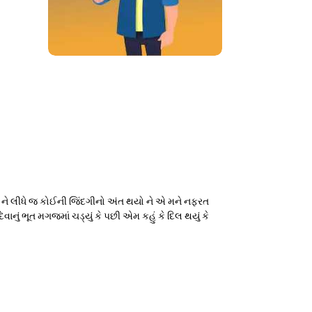
સ ને લીધે જ કોઈની જિંદગીનો અંત થયો ને એ મને નફરત
ં ભૂત મગજમાં ચડ્યું કે પછી એમ કહું કે દિલ થયું કે