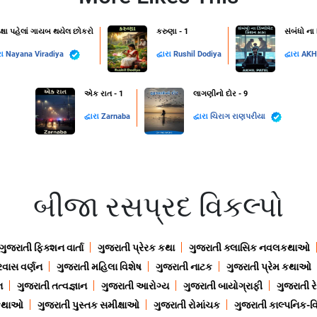
ક્ષા પહેલાં ગાયબ થયેલ છોકરો
કરુણા - 1
સંબંધો ના
રા
Nayana Viradiya
દ્વારા
Rushil Dodiya
દ્વારા
AKH
એક રાત - 1
લાગણીનો દોર - 9
દ્વારા
Zarnaba
દ્વારા
ચિરાગ રાણપરીયા
બીજા રસપ્રદ વિકલ્પો
ગુજરાતી ફિક્શન વાર્તા
ગુજરાતી પ્રેરક કથા
ગુજરાતી ક્લાસિક નવલકથાઓ
રવાસ વર્ણન
ગુજરાતી મહિલા વિશેષ
ગુજરાતી નાટક
ગુજરાતી પ્રેમ કથાઓ
ન
ગુજરાતી તત્વજ્ઞાન
ગુજરાતી આરોગ્ય
ગુજરાતી બાયોગ્રાફી
ગુજરાતી ર
 કથાઓ
ગુજરાતી પુસ્તક સમીક્ષાઓ
ગુજરાતી રોમાંચક
ગુજરાતી કાલ્પનિક-વિ