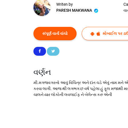
Writen by
Ca
PARESH MAKWANA
વાર્
સંપૂર્ણ વાર્તા વાંચો
મોબાઈલ પર ડા
વર્ણન
મી.મગજવગરનો આવું વિચિત્ર અને દાંત ચડે એવું નામ મને એ
કરવા લાગી. આજ થી લગભગ છ વર્ષ પહેલા હું ફૂલ મજાથી મારી
ચાલને યાર લોકોની લવલાઈફ ને બેલેન્સ કરું એની