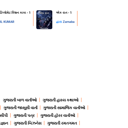
 ડિપ્લોમેટ કિશન કાકા - 1
એક રાત - 1
IL KUMAR
દ્વારા
Zarnaba
ગુજરાતી બાળ વાર્તાઓ
ગુજરાતી હાસ્ય કથાઓ
ગુજરાતી જાસૂસી વાર્તા
ગુજરાતી સામાજિક વાર્તાઓ
ેસીપી
ગુજરાતી પત્ર
ગુજરાતી હૉરર વાર્તાઓ
જ્ઞાન
ગુજરાતી બિઝનેસ
ગુજરાતી રમતગમત