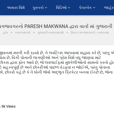
અમારા વિશે
પુસ્તકો 
વિડિઓ 
પેપરબેક 
જાહેર
 મગજવગરનો PARESH MAKWANA દ્વારા વાર્તા માં ગુજરાતી
હોમ
નવલકથાઓ
ગુજરાતી નવલકથાઓ
મિસ્ટર મગજવગરનો - નવલકથા
 જીવનમાં મસ્તી કરી રહ્યો છે. તે લવટિપ્સ આપવામાં સહાય કરે છે, પરંતુ
ાય છે. વિકી પોતાની લાગણીઓ અને પ્રેમ વિશે વધુ જાણવા માટે
 છોકરા દ્વારા ફોન આવે છે, જે લવલાઈફમાં મુશ્કેલીઓનો સામનો કરતો હ
ટે મહત્ત્વપૂર્ણ છે અને છોકરીઓ પાછળ વેડફવા ન જોઈએ, પરંતુ પોતાના
છોકરો કહે છે કે તે ધોની જેવો અદ્ભુત ક્રિકેટર બનવા ઈચ્છે છે, જેના
4.9k
Views