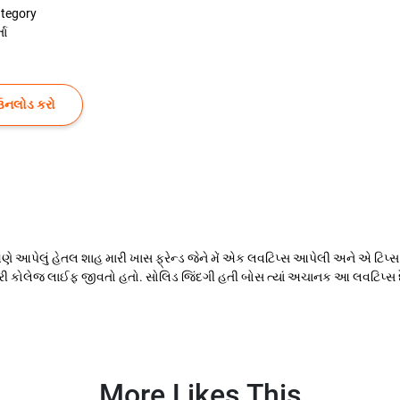
tegory
તા
ઉનલોડ કરો
ણે આપેલું હેતલ શાહ મારી ખાસ ફ્રેન્ડ જેને મેં એક લવટિપ્સ આપેલી અને એ ટિપ્
 કોલેજ લાઈફ જીવતો હતો. સોલિડ જિંદગી હતી બોસ ત્યાં અચાનક આ લવટિપ્સ દેવાનુ
More Likes This