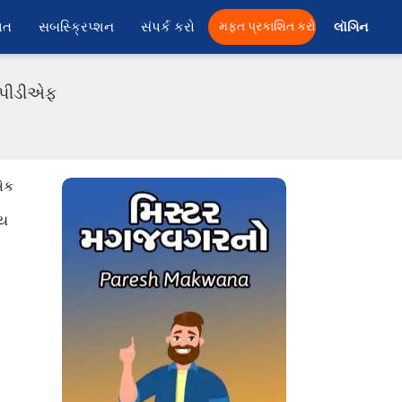
ાત
સબસ્ક્રિપ્શન
સંપર્ક કરો
મફત પ્રકાશિત કરો
લૉગિન 
 પીડીએફ
 એક
ોય