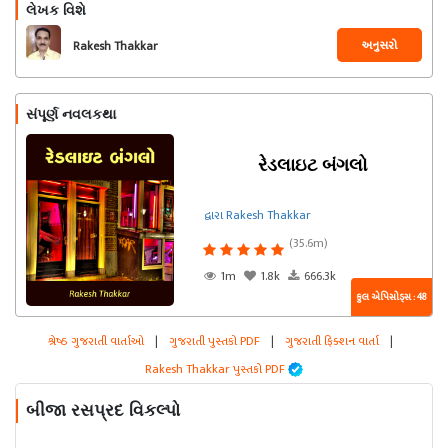
લેખક વિશે
અનુસરો
Rakesh Thakkar
સંપૂર્ણ નવલકથા
રેડલાઇટ બંગલો
દ્વારા Rakesh Thakkar
(35.6m)
1m
1.8k
666.3k
કુલ એપિસોડ્સ : 48
શ્રેષ્ઠ ગુજરાતી વાર્તાઓ
|
ગુજરાતી પુસ્તકો PDF
|
ગુજરાતી ફિક્શન વાર્તા
|
Rakesh Thakkar પુસ્તકો PDF
બીજા રસપ્રદ વિકલ્પો