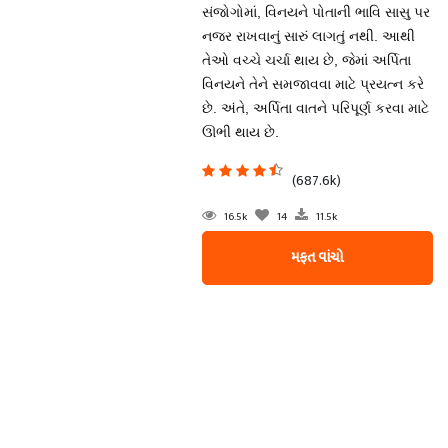
સંજોગોમાં, વિનયને પોતાની ભાવિ સાસુ પર
નજર રાખવાનું સારું લાગતું નથી. આથી
તેઓ વચ્ચે ચર્ચા થાય છે, જેમાં અર્પિતા
વિનયને તેને સમજાવવા માટે પ્રયત્ન કરે
છે. અંતે, અર્પિતા વાતને પરિપૂર્ણ કરવા માટે
ઊભી થાય છે.
(687.6k)
16.5k
14
11.5k
મફત વાંચો