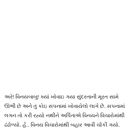
અરે! વિનયબાબુ! ક્યાં ખોવાઇ ગયા સુંદરતાની મૂરત સામે
ઊભી છે અને તું કોઇ સપનામાં ખોવાયેલો લાગે છે. સપનામાં
લગન તો કરી રહ્યો નથીને અર્પિતાએ વિનયને વિચારોમાંથી
ઢંઢોળ્યો. હેં.. વિનય વિચારોમાંથી બહાર આવી ચોંકી ગયો.