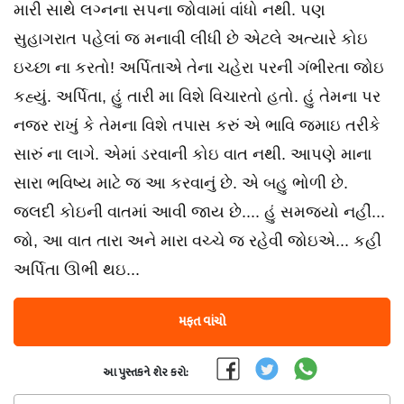
મારી સાથે લગ્નના સપના જોવામાં વાંધો નથી. પણ
સુહાગરાત પહેલાં જ મનાવી લીધી છે એટલે અત્યારે કોઇ
ઇચ્છા ના કરતો! અર્પિતાએ તેના ચહેરા પરની ગંભીરતા જોઇ
કહ્યું. અર્પિતા, હું તારી મા વિશે વિચારતો હતો. હું તેમના પર
નજર રાખું કે તેમના વિશે તપાસ કરું એ ભાવિ જમાઇ તરીકે
સારું ના લાગે. એમાં ડરવાની કોઇ વાત નથી. આપણે માના
સારા ભવિષ્ય માટે જ આ કરવાનું છે. એ બહુ ભોળી છે.
જલદી કોઇની વાતમાં આવી જાય છે.... હું સમજ્યો નહીં...
જો, આ વાત તારા અને મારા વચ્ચે જ રહેવી જોઇએ... કહી
અર્પિતા ઊભી થઇ...
મફત વાંચો
આ પુસ્તકને શેર કરો: