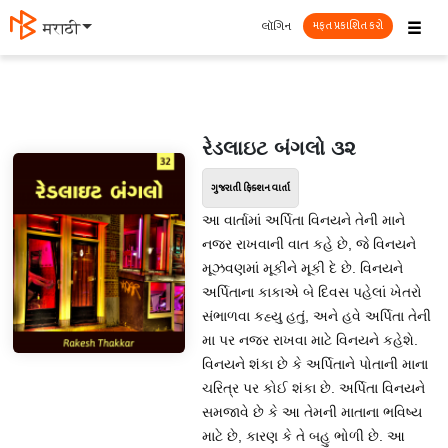
☰
લૉગિન
தமிழ்
મફત પ્રકાશિત કરો
રેડલાઇટ બંગલો ૩૨
ગુજરાતી ફિક્શન વાર્તા
આ વાર્તામાં અર્પિતા વિનયને તેની માને
નજર રાખવાની વાત કહે છે, જે વિનયને
મૂઝવણમાં મૂકીને મૂકી દે છે. વિનયને
અર્પિતાના કાકાએ બે દિવસ પહેલાં ખેતરો
સંભાળવા કહ્યુ હતું, અને હવે અર્પિતા તેની
મા પર નજર રાખવા માટે વિનયને કહેશે.
વિનયને શંકા છે કે અર્પિતાને પોતાની માના
ચરિત્ર પર કોઈ શંકા છે. અર્પિતા વિનયને
સમજાવે છે કે આ તેમની માતાના ભવિષ્ય
માટે છે, કારણ કે તે બહુ ભોળી છે. આ